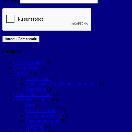
Site web
Categorii
Călători-scriitori
(3)
Despre Mine
(1)
Diverse
(69)
Aici aș vrea !
(2)
Statui, statui, E plină lumea de statui….
(9)
SuperBlog
(8)
Gânduri pe tastatură
(2)
Informatii si sfaturi
(42)
Bani
(4)
Cazari verificate
(17)
Gastronomie locala
(6)
Pregătiri de drum.
(7)
Transport
(7)
Istorii si Legende
(7)