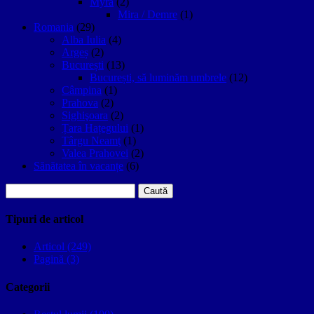
Myra
(2)
Mira / Demre
(1)
Romania
(29)
Alba Iulia
(4)
Argeș
(2)
București
(13)
București, să luminăm umbrele
(12)
Câmpina
(1)
Prahova
(2)
Sighişoara
(2)
Țara Hațegului
(1)
Târgu Neamţ
(1)
Valea Prahovei
(2)
Sănătatea în vacanțe
(6)
Caută
după:
Tipuri de articol
Articol (249)
Pagină (3)
Categorii