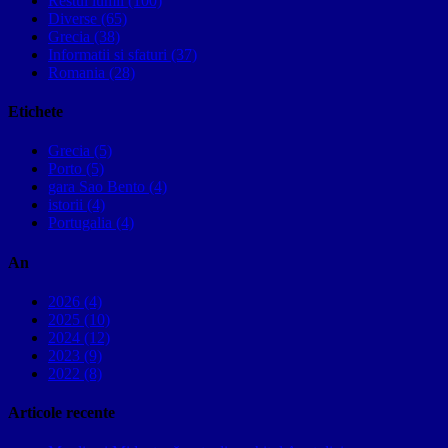
Restul lumii (100)
Diverse (65)
Grecia (38)
Informatii si sfaturi (37)
Romania (28)
Etichete
Grecia (5)
Porto (5)
gara Sao Bento (4)
istorii (4)
Portugalia (4)
An
2026 (4)
2025 (10)
2024 (12)
2023 (9)
2022 (8)
Articole recente