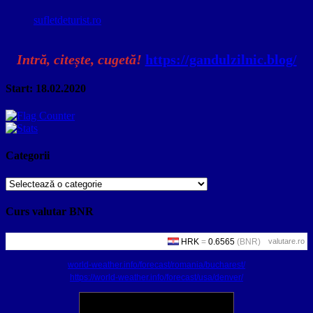
sufletdeturist.ro
Intră, citește, cugetă!
https://gandulzilnic.blog/
Start: 18.02.2020
Categorii
Categorii
Curs valutar BNR
valutare.ro
world-weather.info/forecast/romania/bucharest/
https://world-weather.info/forecast/usa/denver/