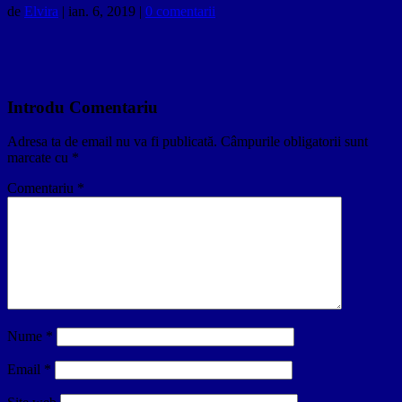
de
Elvira
|
ian. 6, 2019
|
0 comentarii
Introdu Comentariu
Adresa ta de email nu va fi publicată.
Câmpurile obligatorii sunt
marcate cu
*
Comentariu
*
Nume
*
Email
*