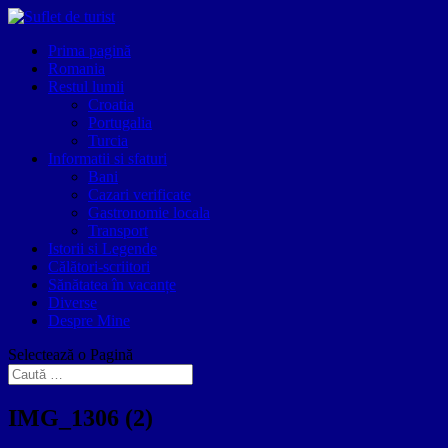
Prima pagină
Romania
Restul lumii
Croatia
Portugalia
Turcia
Informatii si sfaturi
Bani
Cazari verificate
Gastronomie locala
Transport
Istorii si Legende
Călători-scriitori
Sănătatea în vacanțe
Diverse
Despre Mine
Selectează o Pagină
IMG_1306 (2)