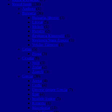
Restul lumii
(138)
Andorra
(1)
Bulgaria
(20)
Bulgaria, diverse
(3)
Litoral
(5)
Melnik
(1)
Plovdiv
(2)
Regiunea Kiustendil
(1)
Regiunea Stara Zagora
(1)
Vekiko Târnovo
(3)
Cehia
(5)
Praga
(3)
Croatia
(9)
Split
(3)
Zadar
(2)
Zagreb
(3)
Grecia
(38)
Atena
(4)
Corfu
(4)
Diverse despre Grecia
(7)
Epir
(4)
Insulele Ionice
(5)
Kastoria
(1)
Macedonia
(11)