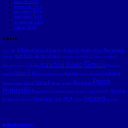
ianuarie 2019
decembrie 2018
noiembrie 2018
octombrie 2018
septembrie 2018
august 2018
Etichete
Alfapendular
Algarve
Amasya
Atena
București
Alba Iulia
Belem
certificat de vaccinare
Bulgaria
Comboios de Portugal
Crăciun
Ferdinand
Grecia
gara Sao Bento
Întregitorul
gara Campanha
Hierapolis
istorii
Kars
Lagos
Lisabona
Istanbul
kavârma
Konya
legende
lipscani
Porto
Melnik
Pomorie
Lupa capitolina
Makaza
muzeu
pașaport
Portugalia
Sevilla
Regina Maria a României
Rojen
Romaero
Roza Vânturilor
vacanță
Syntagma
test PCR
Sf. Gheorghe
shopska
Turcia
veterani
sufletdeturist.ro