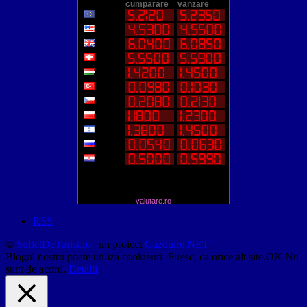
valutare.ro
RSS
©
SufletDeTurist.ro
| un proiect
Gazduire.NET
Blogul nostru poate utiliza cookieuri. Firesc, ca orice alt site.
OK
Nu
sunt de acord.
Detalii