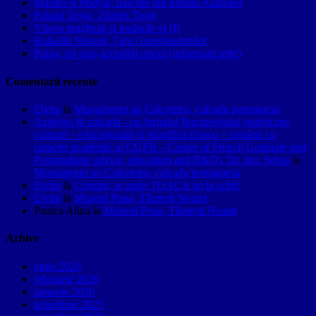
Mardin și Midyat, născute din nahitul Anatoliei
Palatul Troja, Zámek Troja
Vltava pragheză și podurile ei (I)
Kalaallit Nunaat, Țara Groenlandezilor
Praga, un oraș accesibil oricui (informații utile)
Comentarii recente
Elvira
la
Monumento ao Calceteiro, calçada portuguesa
Azulejos & calçada - cu Jurnalul Bucureștiului (publicație
cultural – educațională și științifică franco – română cu
caracter academic al CUFR – Centre of French Graduate and
Postgraduate advice, education and R&D). Dr. ing. Sebas
la
Monumento ao Calceteiro, calçada portuguesa
Elvira
la
Creştini, se aude TOACA pe la schit!
Elvira
la
Muzeul Popa, Târpeşti Neamţ
Panica Alina
la
Muzeul Popa, Târpeşti Neamţ
Arhive
iunie 2026
februarie 2026
ianuarie 2026
noiembrie 2025