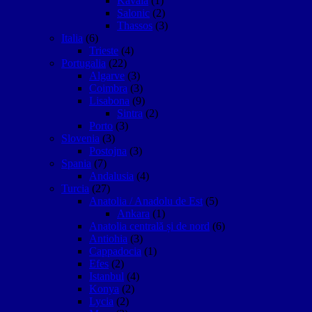
Kavala
(1)
Salonic
(2)
Thassos
(3)
Italia
(6)
Trieste
(4)
Portugalia
(22)
Algarve
(3)
Coimbra
(3)
Lisabona
(9)
Sintra
(2)
Porto
(3)
Slovenia
(3)
Postojna
(3)
Spania
(7)
Andalusia
(4)
Turcia
(27)
Anatolia / Anadolu de Est
(5)
Ankara
(1)
Anatolia centrală și de nord
(6)
Antiohia
(3)
Cappadocia
(1)
Efes
(2)
Istanbul
(4)
Konya
(2)
Lycia
(2)