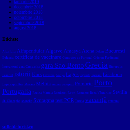
ianuarie 2019
decembrie 2018
noiembrie 2018
octombrie 2018
septembrie 2018
august 2018
Etichete
Alfapendular
Algarve
Amasya
Atena
București
Alba Iulia
Belem
certificat de vaccinare
Bulgaria
Comboios de Portugal
Crăciun
Ferdinand
Grecia
gara Sao Bento
Întregitorul
gara Campanha
Hierapolis
istorii
Kars
Lagos
Lisabona
Istanbul
kavârma
Konya
legende
lipscani
Porto
Melnik
Pomorie
Lupa capitolina
Makaza
muzeu
pașaport
Portugalia
Sevilla
Regina Maria a României
Rojen
Romaero
Roza Vânturilor
vacanță
Syntagma
test PCR
Sf. Gheorghe
shopska
Turcia
veterani
sufletdeturist.ro