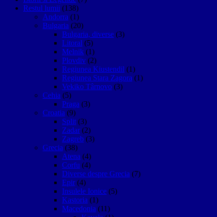
Restul lumii
(138)
Andorra
(1)
Bulgaria
(20)
Bulgaria, diverse
(3)
Litoral
(5)
Melnik
(1)
Plovdiv
(2)
Regiunea Kiustendil
(1)
Regiunea Stara Zagora
(1)
Vekiko Târnovo
(3)
Cehia
(5)
Praga
(3)
Croatia
(9)
Split
(3)
Zadar
(2)
Zagreb
(3)
Grecia
(38)
Atena
(4)
Corfu
(4)
Diverse despre Grecia
(7)
Epir
(4)
Insulele Ionice
(5)
Kastoria
(1)
Macedonia
(11)