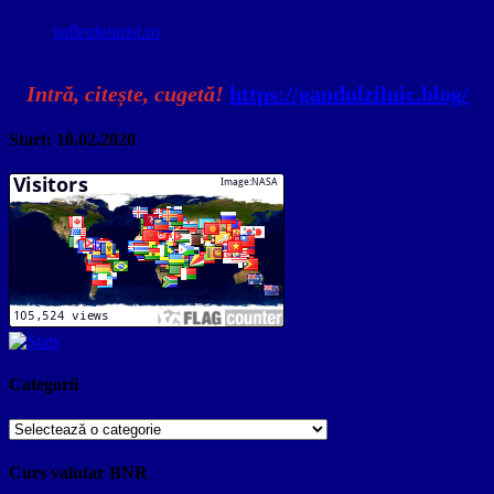
sufletdeturist.ro
Intră, citește, cugetă!
https://gandulzilnic.blog/
Start: 18.02.2020
Categorii
Categorii
Curs valutar BNR