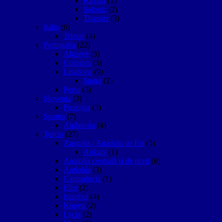
Kavala
(1)
Salonic
(2)
Thassos
(3)
Italia
(6)
Trieste
(4)
Portugalia
(22)
Algarve
(3)
Coimbra
(3)
Lisabona
(9)
Sintra
(2)
Porto
(3)
Slovenia
(3)
Postojna
(3)
Spania
(7)
Andalusia
(4)
Turcia
(27)
Anatolia / Anadolu de Est
(5)
Ankara
(1)
Anatolia centrală și de nord
(6)
Antiohia
(3)
Cappadocia
(1)
Efes
(2)
Istanbul
(4)
Konya
(2)
Lycia
(2)