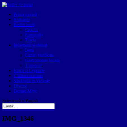
Prima pagină
Romania
Restul lumii
Croatia
Portugalia
Turcia
Informatii si sfaturi
Bani
Cazari verificate
Gastronomie locala
Transport
Istorii si Legende
Călători-scriitori
Sănătatea în vacanțe
Diverse
Despre Mine
Selectează o Pagină
IMG_1346