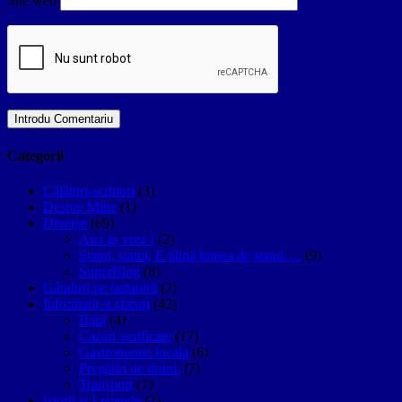
Site web
Categorii
Călători-scriitori
(3)
Despre Mine
(1)
Diverse
(69)
Aici aș vrea !
(2)
Statui, statui, E plină lumea de statui….
(9)
SuperBlog
(8)
Gânduri pe tastatură
(2)
Informatii si sfaturi
(42)
Bani
(4)
Cazari verificate
(17)
Gastronomie locala
(6)
Pregătiri de drum.
(7)
Transport
(7)
Istorii si Legende
(7)