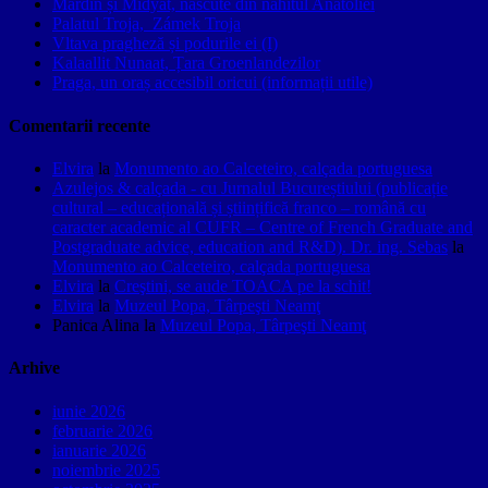
Mardin și Midyat, născute din nahitul Anatoliei
Palatul Troja, Zámek Troja
Vltava pragheză și podurile ei (I)
Kalaallit Nunaat, Țara Groenlandezilor
Praga, un oraș accesibil oricui (informații utile)
Comentarii recente
Elvira
la
Monumento ao Calceteiro, calçada portuguesa
Azulejos & calçada - cu Jurnalul Bucureștiului (publicație
cultural – educațională și științifică franco – română cu
caracter academic al CUFR – Centre of French Graduate and
Postgraduate advice, education and R&D). Dr. ing. Sebas
la
Monumento ao Calceteiro, calçada portuguesa
Elvira
la
Creştini, se aude TOACA pe la schit!
Elvira
la
Muzeul Popa, Târpeşti Neamţ
Panica Alina
la
Muzeul Popa, Târpeşti Neamţ
Arhive
iunie 2026
februarie 2026
ianuarie 2026
noiembrie 2025