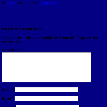
de
Elvira
|
ian. 6, 2019
|
0 comentarii
Introdu Comentariu
Adresa ta de email nu va fi publicată.
Câmpurile obligatorii sunt
marcate cu
*
Comentariu
*
Nume
*
Email
*