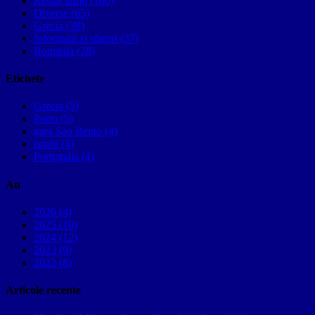
Restul lumii (100)
Diverse (65)
Grecia (38)
Informatii si sfaturi (37)
Romania (28)
Etichete
Grecia (5)
Porto (5)
gara Sao Bento (4)
istorii (4)
Portugalia (4)
An
2026 (4)
2025 (10)
2024 (12)
2023 (9)
2022 (8)
Articole recente