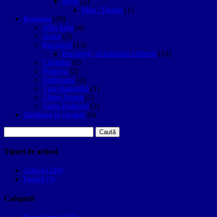
Myra
(2)
Mira / Demre
(1)
Romania
(29)
Alba Iulia
(4)
Argeș
(2)
București
(13)
București, să luminăm umbrele
(12)
Câmpina
(1)
Prahova
(2)
Sighişoara
(2)
Țara Hațegului
(1)
Târgu Neamţ
(1)
Valea Prahovei
(2)
Sănătatea în vacanțe
(6)
Caută
după:
Tipuri de articol
Articol (249)
Pagină (3)
Categorii