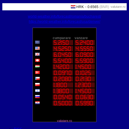
valutare.ro
world-weather.info/forecast/romania/bucharest/
https://world-weather.info/forecast/usa/denver/
valutare.ro