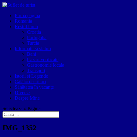
Prima pagină
Romania
Restul lumii
Croatia
Portugalia
Turcia
Informatii si sfaturi
Bani
Cazari verificate
Gastronomie locala
Transport
Istorii si Legende
Călători-scriitori
Sănătatea în vacanțe
Diverse
Despre Mine
Selectează o Pagină
IMG_1352