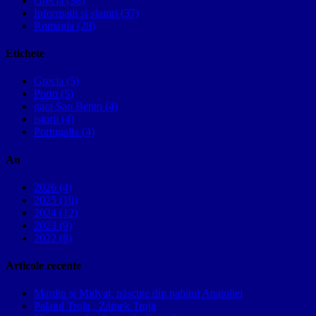
Grecia (38)
Informatii si sfaturi (37)
Romania (28)
Etichete
Grecia (5)
Porto (5)
gara Sao Bento (4)
istorii (4)
Portugalia (4)
An
2026 (4)
2025 (10)
2024 (12)
2023 (9)
2022 (8)
Articole recente
Mardin și Midyat, născute din nahitul Anatoliei
Palatul Troja, Zámek Troja