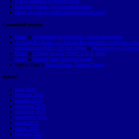
Vltava pragheză și podurile ei (I)
Kalaallit Nunaat, Țara Groenlandezilor
Praga, un oraș accesibil oricui (informații utile)
Comentarii recente
Elvira
la
Monumento ao Calceteiro, calçada portuguesa
Azulejos & calçada - cu Jurnalul Bucureștiului (publicație cult
education and R&D). Dr. ing. Sebas
la
Monumento ao Calceteir
Elvira
la
Creştini, se aude TOACA pe la schit!
Elvira
la
Muzeul Popa, Târpeşti Neamţ
Panica Alina
la
Muzeul Popa, Târpeşti Neamţ
Arhive
iunie 2026
februarie 2026
ianuarie 2026
noiembrie 2025
octombrie 2025
septembrie 2025
august 2025
martie 2025
februarie 2025