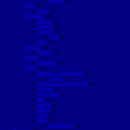
Thassos
(3)
Italia
(6)
Trieste
(4)
Portugalia
(22)
Algarve
(3)
Coimbra
(3)
Lisabona
(9)
Sintra
(2)
Porto
(3)
Slovenia
(3)
Postojna
(3)
Spania
(7)
Andalusia
(4)
Turcia
(27)
Anatolia / Anadolu de Est
(5)
Ankara
(1)
Anatolia centrală și de nord
(6)
Antiohia
(3)
Cappadocia
(1)
Efes
(2)
Istanbul
(4)
Konya
(2)
Lycia
(2)
Myra
(2)
Mira / Demre
(1)