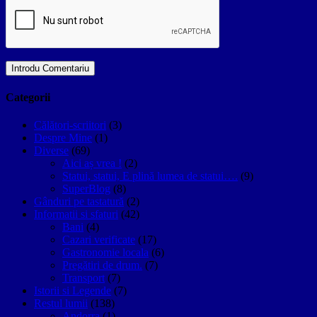
Categorii
Călători-scriitori
(3)
Despre Mine
(1)
Diverse
(69)
Aici aș vrea !
(2)
Statui, statui, E plină lumea de statui….
(9)
SuperBlog
(8)
Gânduri pe tastatură
(2)
Informatii si sfaturi
(42)
Bani
(4)
Cazari verificate
(17)
Gastronomie locala
(6)
Pregătiri de drum.
(7)
Transport
(7)
Istorii si Legende
(7)
Restul lumii
(138)
Andorra
(1)