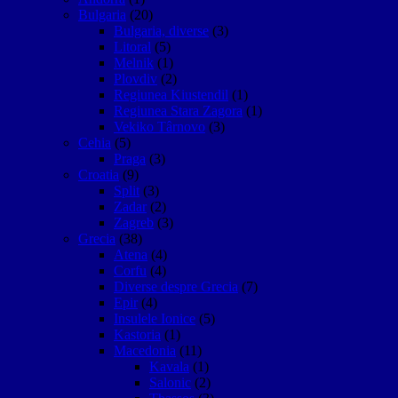
Bulgaria
(20)
Bulgaria, diverse
(3)
Litoral
(5)
Melnik
(1)
Plovdiv
(2)
Regiunea Kiustendil
(1)
Regiunea Stara Zagora
(1)
Vekiko Târnovo
(3)
Cehia
(5)
Praga
(3)
Croatia
(9)
Split
(3)
Zadar
(2)
Zagreb
(3)
Grecia
(38)
Atena
(4)
Corfu
(4)
Diverse despre Grecia
(7)
Epir
(4)
Insulele Ionice
(5)
Kastoria
(1)
Macedonia
(11)
Kavala
(1)
Salonic
(2)