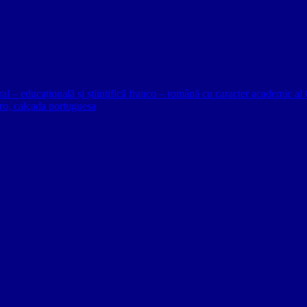
ural – educațională și științifică franco – română cu caracter academic
o, calçada portuguesa