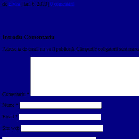
de
Elvira
|
ian. 6, 2019
|
0 comentarii
Introdu Comentariu
Adresa ta de email nu va fi publicată.
Câmpurile obligatorii sunt marc
Comentariu
*
Nume
*
Email
*
Site web