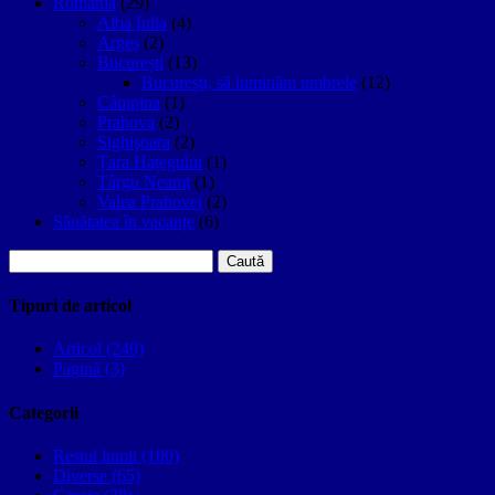
Romania
(29)
Alba Iulia
(4)
Argeș
(2)
București
(13)
București, să luminăm umbrele
(12)
Câmpina
(1)
Prahova
(2)
Sighişoara
(2)
Țara Hațegului
(1)
Târgu Neamţ
(1)
Valea Prahovei
(2)
Sănătatea în vacanțe
(6)
Caută
după:
Tipuri de articol
Articol (249)
Pagină (3)
Categorii
Restul lumii (100)
Diverse (65)