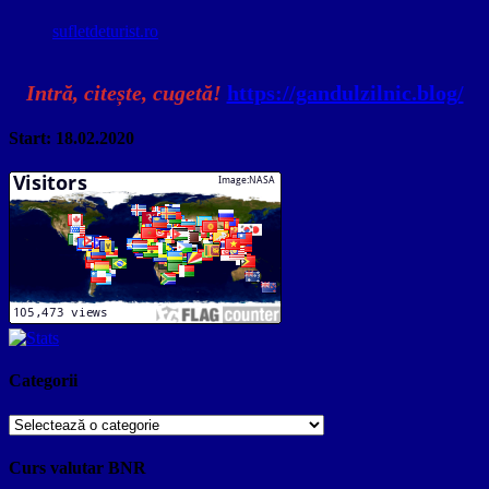
sufletdeturist.ro
Intră, citește, cugetă!
https://gandulzilnic.blog/
Start: 18.02.2020
Categorii
Categorii
Curs valutar BNR