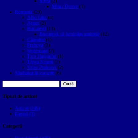
Myra
(2)
Mira / Demre
(1)
Romania
(29)
Alba Iulia
(4)
Argeș
(2)
București
(13)
București, să luminăm umbrele
(12)
Câmpina
(1)
Prahova
(2)
Sighişoara
(2)
Țara Hațegului
(1)
Târgu Neamţ
(1)
Valea Prahovei
(2)
Sănătatea în vacanțe
(6)
Caută
după:
Tipuri de articol
Articol (249)
Pagină (3)
Categorii