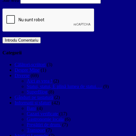
Site web
Categorii
Călători-scriitori
(3)
Despre Mine
(1)
Diverse
(69)
Aici aș vrea !
(2)
Statui, statui, E plină lumea de statui….
(9)
SuperBlog
(8)
Gânduri pe tastatură
(2)
Informatii si sfaturi
(42)
Bani
(4)
Cazari verificate
(17)
Gastronomie locala
(6)
Pregătiri de drum.
(7)
Transport
(7)
Istorii si Legende
(7)