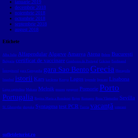
ianuarie 2019
decembrie 2018
noiembrie 2018
octombrie 2018
septembrie 2018
august 2018
Etichete
Alfapendular
Algarve
Amasya
Atena
București
Alba Iulia
Belem
certificat de vaccinare
Bulgaria
Comboios de Portugal
Crăciun
Ferdinand
Grecia
gara Sao Bento
Întregitorul
gara Campanha
Hierapolis
istorii
Kars
Lagos
Lisabona
Istanbul
kavârma
Konya
legende
lipscani
Porto
Melnik
Pomorie
Lupa capitolina
Makaza
muzeu
pașaport
Portugalia
Sevilla
Regina Maria a României
Rojen
Romaero
Roza Vânturilor
vacanță
Syntagma
test PCR
Sf. Gheorghe
shopska
Turcia
veterani
sufletdeturist.ro