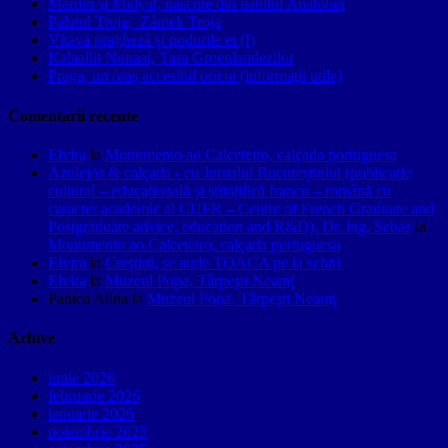
Mardin și Midyat, născute din nahitul Anatoliei
Palatul Troja, Zámek Troja
Vltava pragheză și podurile ei (I)
Kalaallit Nunaat, Țara Groenlandezilor
Praga, un oraș accesibil oricui (informații utile)
Comentarii recente
Elvira
la
Monumento ao Calceteiro, calçada portuguesa
Azulejos & calçada - cu Jurnalul Bucureștiului (publicație
cultural – educațională și științifică franco – română cu
caracter academic al CUFR – Centre of French Graduate and
Postgraduate advice, education and R&D). Dr. ing. Sebas
la
Monumento ao Calceteiro, calçada portuguesa
Elvira
la
Creştini, se aude TOACA pe la schit!
Elvira
la
Muzeul Popa, Târpeşti Neamţ
Panica Alina
la
Muzeul Popa, Târpeşti Neamţ
Arhive
iunie 2026
februarie 2026
ianuarie 2026
noiembrie 2025