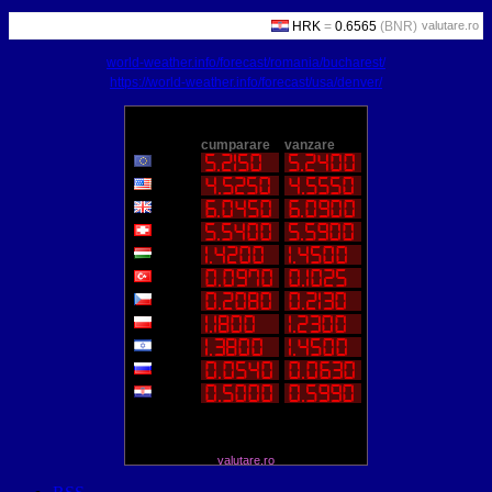
valutare.ro
world-weather.info/forecast/romania/bucharest/
https://world-weather.info/forecast/usa/denver/
valutare.ro