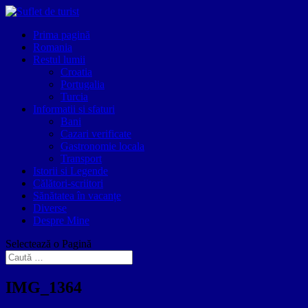
Prima pagină
Romania
Restul lumii
Croatia
Portugalia
Turcia
Informatii si sfaturi
Bani
Cazari verificate
Gastronomie locala
Transport
Istorii si Legende
Călători-scriitori
Sănătatea în vacanțe
Diverse
Despre Mine
Selectează o Pagină
IMG_1364