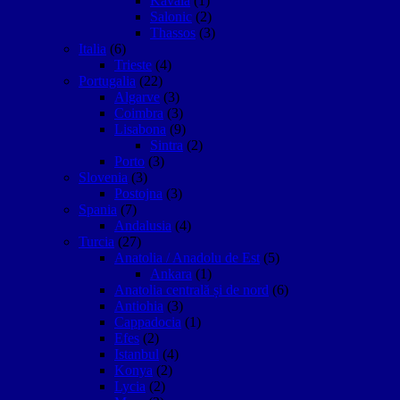
Kavala
(1)
Salonic
(2)
Thassos
(3)
Italia
(6)
Trieste
(4)
Portugalia
(22)
Algarve
(3)
Coimbra
(3)
Lisabona
(9)
Sintra
(2)
Porto
(3)
Slovenia
(3)
Postojna
(3)
Spania
(7)
Andalusia
(4)
Turcia
(27)
Anatolia / Anadolu de Est
(5)
Ankara
(1)
Anatolia centrală și de nord
(6)
Antiohia
(3)
Cappadocia
(1)
Efes
(2)
Istanbul
(4)
Konya
(2)
Lycia
(2)