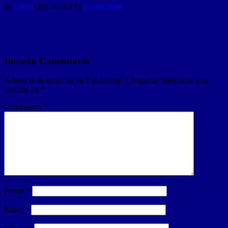
de
Elvira
|
ian. 6, 2019
|
0 comentarii
Introdu Comentariu
Adresa ta de email nu va fi publicată.
Câmpurile obligatorii sunt
marcate cu
*
Comentariu
*
Nume
*
Email
*