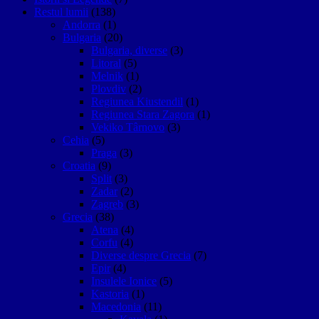
Restul lumii
(138)
Andorra
(1)
Bulgaria
(20)
Bulgaria, diverse
(3)
Litoral
(5)
Melnik
(1)
Plovdiv
(2)
Regiunea Kiustendil
(1)
Regiunea Stara Zagora
(1)
Vekiko Târnovo
(3)
Cehia
(5)
Praga
(3)
Croatia
(9)
Split
(3)
Zadar
(2)
Zagreb
(3)
Grecia
(38)
Atena
(4)
Corfu
(4)
Diverse despre Grecia
(7)
Epir
(4)
Insulele Ionice
(5)
Kastoria
(1)
Macedonia
(11)