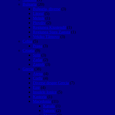
Bulgaria
(20)
Bulgaria, diverse
(3)
Litoral
(5)
Melnik
(1)
Plovdiv
(2)
Regiunea Kiustendil
(1)
Regiunea Stara Zagora
(1)
Vekiko Târnovo
(3)
Cehia
(5)
Praga
(3)
Croatia
(9)
Split
(3)
Zadar
(2)
Zagreb
(3)
Grecia
(38)
Atena
(4)
Corfu
(4)
Diverse despre Grecia
(7)
Epir
(4)
Insulele Ionice
(5)
Kastoria
(1)
Macedonia
(11)
Kavala
(1)
Salonic
(2)