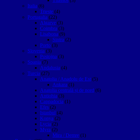
Thassos
(3)
Italia
(6)
Trieste
(4)
Portugalia
(22)
Algarve
(3)
Coimbra
(3)
Lisabona
(9)
Sintra
(2)
Porto
(3)
Slovenia
(3)
Postojna
(3)
Spania
(7)
Andalusia
(4)
Turcia
(27)
Anatolia / Anadolu de Est
(5)
Ankara
(1)
Anatolia centrală și de nord
(6)
Antiohia
(3)
Cappadocia
(1)
Efes
(2)
Istanbul
(4)
Konya
(2)
Lycia
(2)
Myra
(2)
Mira / Demre
(1)