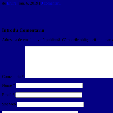
de
Elvira
|
ian. 6, 2019
|
0 comentarii
Introdu Comentariu
Adresa ta de email nu va fi publicată.
Câmpurile obligatorii sunt marc
Comentariu
*
Nume
*
Email
*
Site web