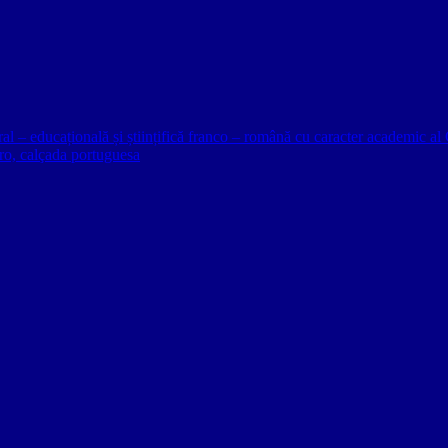
ural – educațională și științifică franco – română cu caracter academic
o, calçada portuguesa