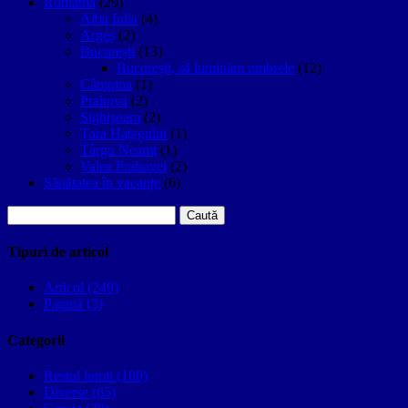
Romania
(29)
Alba Iulia
(4)
Argeș
(2)
București
(13)
București, să luminăm umbrele
(12)
Câmpina
(1)
Prahova
(2)
Sighişoara
(2)
Țara Hațegului
(1)
Târgu Neamţ
(1)
Valea Prahovei
(2)
Sănătatea în vacanțe
(6)
Caută
după:
Tipuri de articol
Articol (249)
Pagină (3)
Categorii
Restul lumii (100)
Diverse (65)