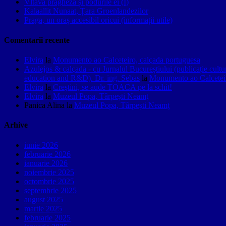
Vltava pragheză și podurile ei (I)
Kalaallit Nunaat, Țara Groenlandezilor
Praga, un oraș accesibil oricui (informații utile)
Comentarii recente
Elvira
la
Monumento ao Calceteiro, calçada portuguesa
Azulejos & calçada - cu Jurnalul Bucureștiului (publicație cult
education and R&D). Dr. ing. Sebas
la
Monumento ao Calceteir
Elvira
la
Creştini, se aude TOACA pe la schit!
Elvira
la
Muzeul Popa, Târpeşti Neamţ
Panica Alina
la
Muzeul Popa, Târpeşti Neamţ
Arhive
iunie 2026
februarie 2026
ianuarie 2026
noiembrie 2025
octombrie 2025
septembrie 2025
august 2025
martie 2025
februarie 2025