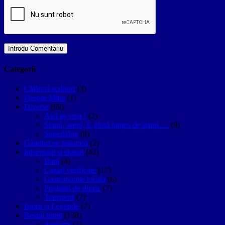
Categorii
Călători-scriitori
(3)
Despre Mine
(1)
Diverse
(69)
Aici aș vrea !
(2)
Statui, statui, E plină lumea de statui….
(9)
SuperBlog
(8)
Gânduri pe tastatură
(2)
Informatii si sfaturi
(42)
Bani
(4)
Cazari verificate
(17)
Gastronomie locala
(6)
Pregătiri de drum.
(7)
Transport
(7)
Istorii si Legende
(7)
Restul lumii
(138)
Andorra
(1)