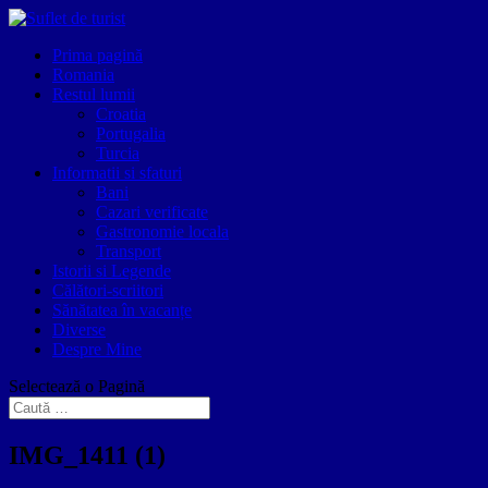
Prima pagină
Romania
Restul lumii
Croatia
Portugalia
Turcia
Informatii si sfaturi
Bani
Cazari verificate
Gastronomie locala
Transport
Istorii si Legende
Călători-scriitori
Sănătatea în vacanțe
Diverse
Despre Mine
Selectează o Pagină
IMG_1411 (1)