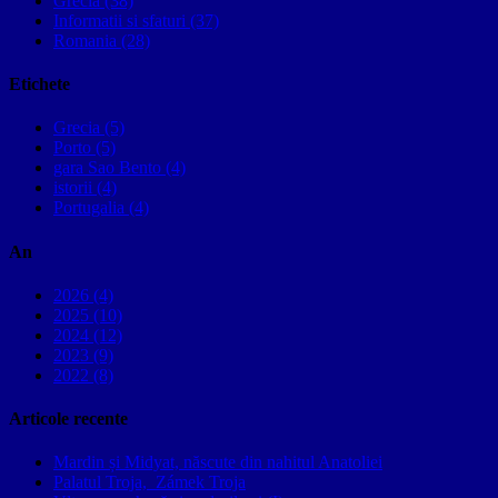
Grecia (38)
Informatii si sfaturi (37)
Romania (28)
Etichete
Grecia (5)
Porto (5)
gara Sao Bento (4)
istorii (4)
Portugalia (4)
An
2026 (4)
2025 (10)
2024 (12)
2023 (9)
2022 (8)
Articole recente
Mardin și Midyat, născute din nahitul Anatoliei
Palatul Troja, Zámek Troja