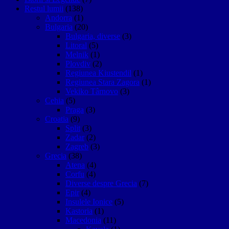
Restul lumii
(138)
Andorra
(1)
Bulgaria
(20)
Bulgaria, diverse
(3)
Litoral
(5)
Melnik
(1)
Plovdiv
(2)
Regiunea Kiustendil
(1)
Regiunea Stara Zagora
(1)
Vekiko Târnovo
(3)
Cehia
(5)
Praga
(3)
Croatia
(9)
Split
(3)
Zadar
(2)
Zagreb
(3)
Grecia
(38)
Atena
(4)
Corfu
(4)
Diverse despre Grecia
(7)
Epir
(4)
Insulele Ionice
(5)
Kastoria
(1)
Macedonia
(11)