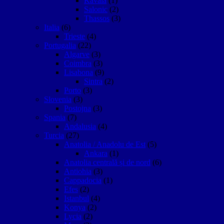
Kavala
(1)
Salonic
(2)
Thassos
(3)
Italia
(6)
Trieste
(4)
Portugalia
(22)
Algarve
(3)
Coimbra
(3)
Lisabona
(9)
Sintra
(2)
Porto
(3)
Slovenia
(3)
Postojna
(3)
Spania
(7)
Andalusia
(4)
Turcia
(27)
Anatolia / Anadolu de Est
(5)
Ankara
(1)
Anatolia centrală și de nord
(6)
Antiohia
(3)
Cappadocia
(1)
Efes
(2)
Istanbul
(4)
Konya
(2)
Lycia
(2)