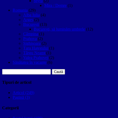
Myra
(2)
Mira / Demre
(1)
Romania
(29)
Alba Iulia
(4)
Argeș
(2)
București
(13)
București, să luminăm umbrele
(12)
Câmpina
(1)
Prahova
(2)
Sighişoara
(2)
Țara Hațegului
(1)
Târgu Neamţ
(1)
Valea Prahovei
(2)
Sănătatea în vacanțe
(6)
Caută
după:
Tipuri de articol
Articol (249)
Pagină (3)
Categorii