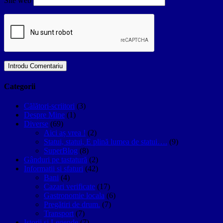
Site web
Categorii
Călători-scriitori
(3)
Despre Mine
(1)
Diverse
(69)
Aici aș vrea !
(2)
Statui, statui, E plină lumea de statui….
(9)
SuperBlog
(8)
Gânduri pe tastatură
(2)
Informatii si sfaturi
(42)
Bani
(4)
Cazari verificate
(17)
Gastronomie locala
(6)
Pregătiri de drum.
(7)
Transport
(7)
Istorii si Legende
(7)