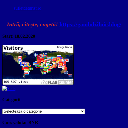
sufletdeturist.ro
Intră, citește, cugetă!
https://gandulzilnic.blog/
Start: 18.02.2020
Categorii
Categorii
Curs valutar BNR