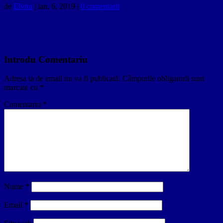
de
Elvira
|
ian. 6, 2019
|
0 comentarii
Introdu Comentariu
Adresa ta de email nu va fi publicată.
Câmpurile obligatorii sunt
marcate cu
*
Comentariu
*
Nume
*
Email
*