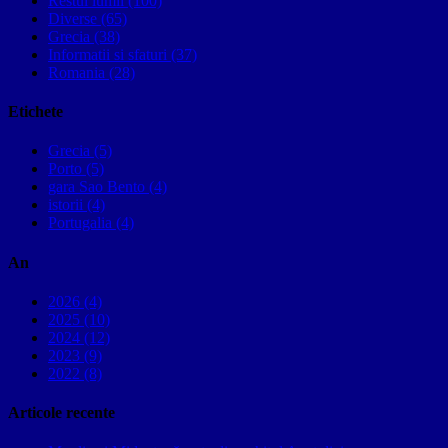
Restul lumii (100)
Diverse (65)
Grecia (38)
Informatii si sfaturi (37)
Romania (28)
Etichete
Grecia (5)
Porto (5)
gara Sao Bento (4)
istorii (4)
Portugalia (4)
An
2026 (4)
2025 (10)
2024 (12)
2023 (9)
2022 (8)
Articole recente