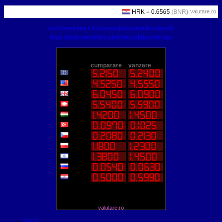
valutare.ro
world-weather.info/forecast/romania/bucharest/
https://world-weather.info/forecast/usa/denver/
valutare.ro