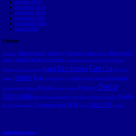
ianuarie 2019
decembrie 2018
noiembrie 2018
octombrie 2018
septembrie 2018
august 2018
Etichete
Alfapendular
Algarve
Amasya
Atena
București
Alba Iulia
Belem
certificat de vaccinare
Bulgaria
Comboios de Portugal
Crăciun
Ferdinand
Grecia
gara Sao Bento
Întregitorul
gara Campanha
Hierapolis
istorii
Kars
Lagos
Lisabona
Istanbul
kavârma
Konya
legende
lipscani
Porto
Melnik
Pomorie
Lupa capitolina
Makaza
muzeu
pașaport
Portugalia
Sevilla
Regina Maria a României
Rojen
Romaero
Roza Vânturilor
vacanță
Syntagma
test PCR
Sf. Gheorghe
shopska
Turcia
veterani
sufletdeturist.ro