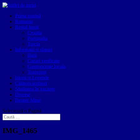
Prima pagină
Romania
Restul lumii
Croatia
Portugalia
Turcia
Informatii si sfaturi
Bani
Cazari verificate
Gastronomie locala
Transport
Istorii si Legende
Călători-scriitori
Sănătatea în vacanțe
Diverse
Despre Mine
Selectează o Pagină
IMG_1465