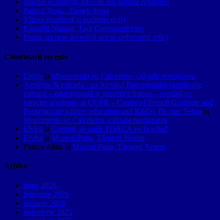
Mardin și Midyat, născute din nahitul Anatoliei
Palatul Troja, Zámek Troja
Vltava pragheză și podurile ei (I)
Kalaallit Nunaat, Țara Groenlandezilor
Praga, un oraș accesibil oricui (informații utile)
Comentarii recente
Elvira
la
Monumento ao Calceteiro, calçada portuguesa
Azulejos & calçada - cu Jurnalul Bucureștiului (publicație
cultural – educațională și științifică franco – română cu
caracter academic al CUFR – Centre of French Graduate and
Postgraduate advice, education and R&D). Dr. ing. Sebas
la
Monumento ao Calceteiro, calçada portuguesa
Elvira
la
Creştini, se aude TOACA pe la schit!
Elvira
la
Muzeul Popa, Târpeşti Neamţ
Panica Alina
la
Muzeul Popa, Târpeşti Neamţ
Arhive
iunie 2026
februarie 2026
ianuarie 2026
noiembrie 2025