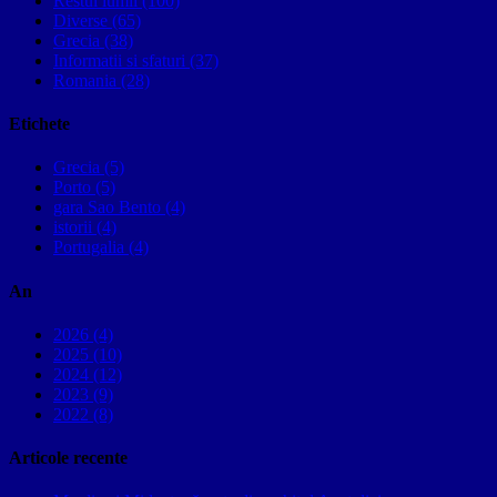
Restul lumii (100)
Diverse (65)
Grecia (38)
Informatii si sfaturi (37)
Romania (28)
Etichete
Grecia (5)
Porto (5)
gara Sao Bento (4)
istorii (4)
Portugalia (4)
An
2026 (4)
2025 (10)
2024 (12)
2023 (9)
2022 (8)
Articole recente