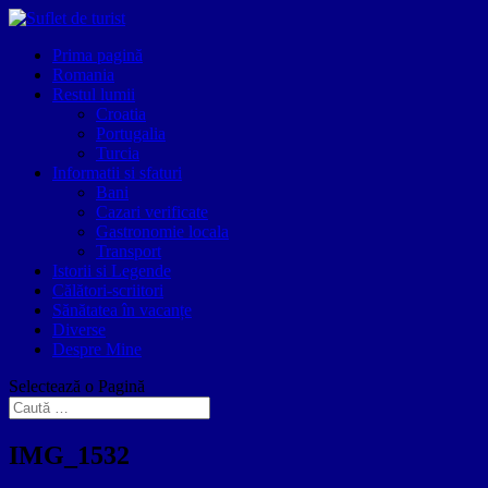
Prima pagină
Romania
Restul lumii
Croatia
Portugalia
Turcia
Informatii si sfaturi
Bani
Cazari verificate
Gastronomie locala
Transport
Istorii si Legende
Călători-scriitori
Sănătatea în vacanțe
Diverse
Despre Mine
Selectează o Pagină
IMG_1532