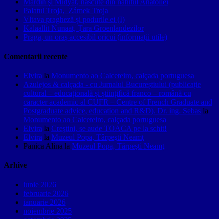
Mardin și Midyat, născute din nahitul Anatoliei
Palatul Troja, Zámek Troja
Vltava pragheză și podurile ei (I)
Kalaallit Nunaat, Țara Groenlandezilor
Praga, un oraș accesibil oricui (informații utile)
Comentarii recente
Elvira
la
Monumento ao Calceteiro, calçada portuguesa
Azulejos & calçada - cu Jurnalul Bucureștiului (publicație
cultural – educațională și științifică franco – română cu
caracter academic al CUFR – Centre of French Graduate and
Postgraduate advice, education and R&D). Dr. ing. Sebas
la
Monumento ao Calceteiro, calçada portuguesa
Elvira
la
Creştini, se aude TOACA pe la schit!
Elvira
la
Muzeul Popa, Târpeşti Neamţ
Panica Alina
la
Muzeul Popa, Târpeşti Neamţ
Arhive
iunie 2026
februarie 2026
ianuarie 2026
noiembrie 2025