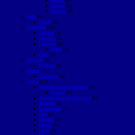
Kavala
(1)
Salonic
(2)
Thassos
(3)
Italia
(6)
Trieste
(4)
Portugalia
(22)
Algarve
(3)
Coimbra
(3)
Lisabona
(9)
Sintra
(2)
Porto
(3)
Slovenia
(3)
Postojna
(3)
Spania
(7)
Andalusia
(4)
Turcia
(27)
Anatolia / Anadolu de Est
(5)
Ankara
(1)
Anatolia centrală și de nord
(6)
Antiohia
(3)
Cappadocia
(1)
Efes
(2)
Istanbul
(4)
Konya
(2)
Lycia
(2)