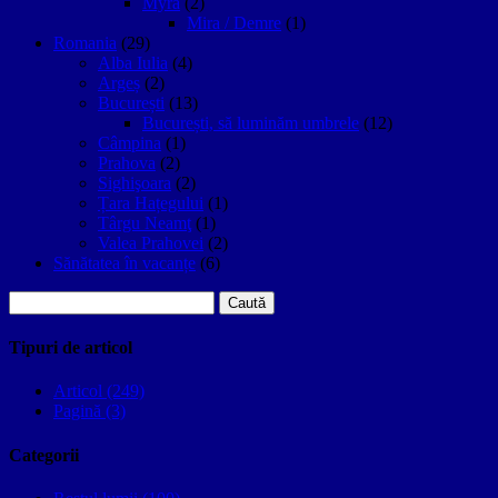
Myra
(2)
Mira / Demre
(1)
Romania
(29)
Alba Iulia
(4)
Argeș
(2)
București
(13)
București, să luminăm umbrele
(12)
Câmpina
(1)
Prahova
(2)
Sighişoara
(2)
Țara Hațegului
(1)
Târgu Neamţ
(1)
Valea Prahovei
(2)
Sănătatea în vacanțe
(6)
Caută
după:
Tipuri de articol
Articol (249)
Pagină (3)
Categorii