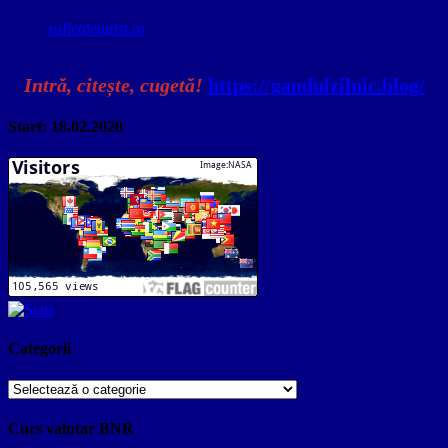
sufletdeturist.ro
Intră, citește, cugetă!
https://gandulzilnic.blog/
Start: 18.02.2020
Categorii
Categorii
Curs valutar BNR