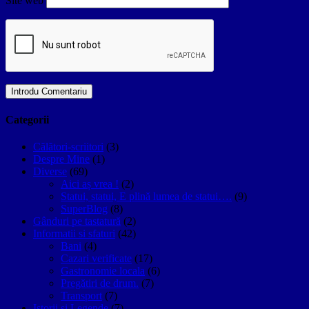
Site web
Categorii
Călători-scriitori
(3)
Despre Mine
(1)
Diverse
(69)
Aici aș vrea !
(2)
Statui, statui, E plină lumea de statui….
(9)
SuperBlog
(8)
Gânduri pe tastatură
(2)
Informatii si sfaturi
(42)
Bani
(4)
Cazari verificate
(17)
Gastronomie locala
(6)
Pregătiri de drum.
(7)
Transport
(7)
Istorii si Legende
(7)