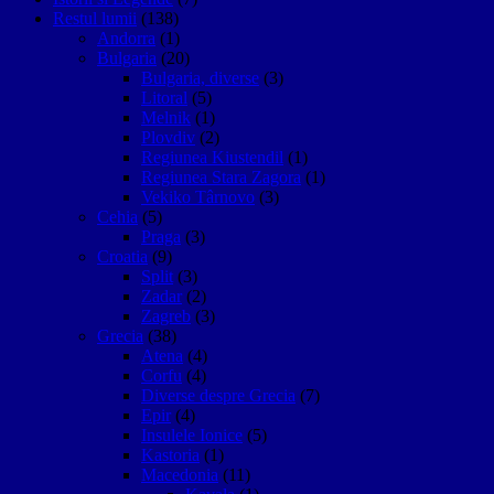
Restul lumii
(138)
Andorra
(1)
Bulgaria
(20)
Bulgaria, diverse
(3)
Litoral
(5)
Melnik
(1)
Plovdiv
(2)
Regiunea Kiustendil
(1)
Regiunea Stara Zagora
(1)
Vekiko Târnovo
(3)
Cehia
(5)
Praga
(3)
Croatia
(9)
Split
(3)
Zadar
(2)
Zagreb
(3)
Grecia
(38)
Atena
(4)
Corfu
(4)
Diverse despre Grecia
(7)
Epir
(4)
Insulele Ionice
(5)
Kastoria
(1)
Macedonia
(11)