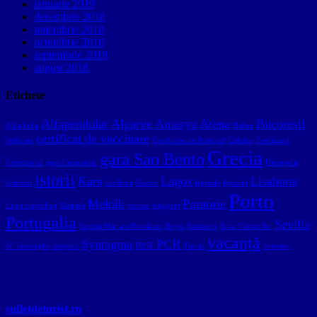
ianuarie 2019
decembrie 2018
noiembrie 2018
octombrie 2018
septembrie 2018
august 2018
Etichete
Alfapendular
Algarve
Amasya
Atena
București
Alba Iulia
Belem
certificat de vaccinare
Bulgaria
Comboios de Portugal
Crăciun
Ferdinand
Grecia
gara Sao Bento
Întregitorul
gara Campanha
Hierapolis
istorii
Kars
Lagos
Lisabona
Istanbul
kavârma
Konya
legende
lipscani
Porto
Melnik
Pomorie
Lupa capitolina
Makaza
muzeu
pașaport
Portugalia
Sevilla
Regina Maria a României
Rojen
Romaero
Roza Vânturilor
vacanță
Syntagma
test PCR
Sf. Gheorghe
shopska
Turcia
veterani
sufletdeturist.ro