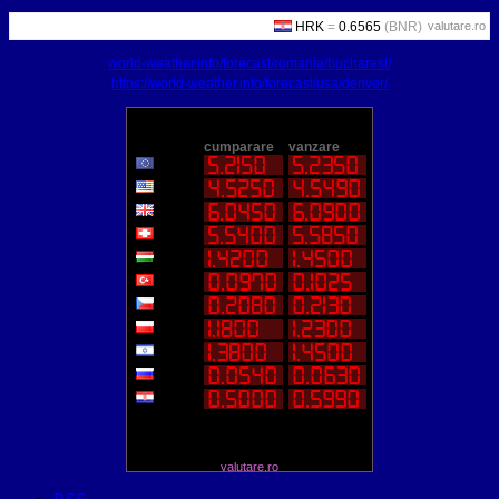
valutare.ro
world-weather.info/forecast/romania/bucharest/
https://world-weather.info/forecast/usa/denver/
valutare.ro