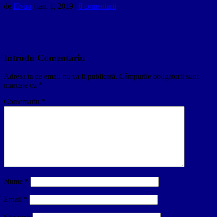
de
Elvira
|
ian. 1, 2019
|
0 comentarii
Introdu Comentariu
Adresa ta de email nu va fi publicată.
Câmpurile obligatorii sunt
marcate cu
*
Comentariu
*
Nume
*
Email
*