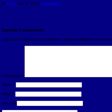
de
Elvira
|
ian. 4, 2019
|
0 comentarii
Introdu Comentariu
Adresa ta de email nu va fi publicată.
Câmpurile obligatorii sunt marc
Comentariu
*
Nume
*
Email
*
Site web