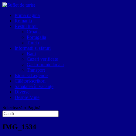
Prima pagină
Romania
Restul lumii
Croatia
Portugalia
Turcia
Informatii si sfaturi
Bani
Cazari verificate
Gastronomie locala
Transport
Istorii si Legende
Călători-scriitori
Sănătatea în vacanțe
Diverse
Despre Mine
Selectează o Pagină
IMG_1534