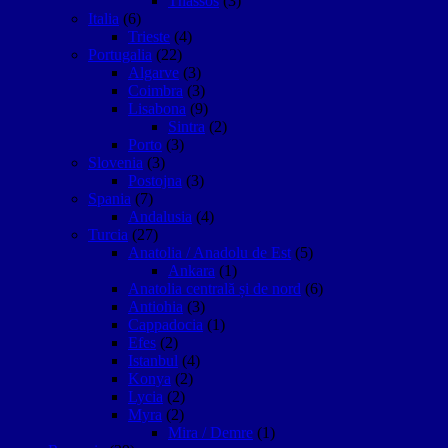
Thassos
(3)
Italia
(6)
Trieste
(4)
Portugalia
(22)
Algarve
(3)
Coimbra
(3)
Lisabona
(9)
Sintra
(2)
Porto
(3)
Slovenia
(3)
Postojna
(3)
Spania
(7)
Andalusia
(4)
Turcia
(27)
Anatolia / Anadolu de Est
(5)
Ankara
(1)
Anatolia centrală și de nord
(6)
Antiohia
(3)
Cappadocia
(1)
Efes
(2)
Istanbul
(4)
Konya
(2)
Lycia
(2)
Myra
(2)
Mira / Demre
(1)