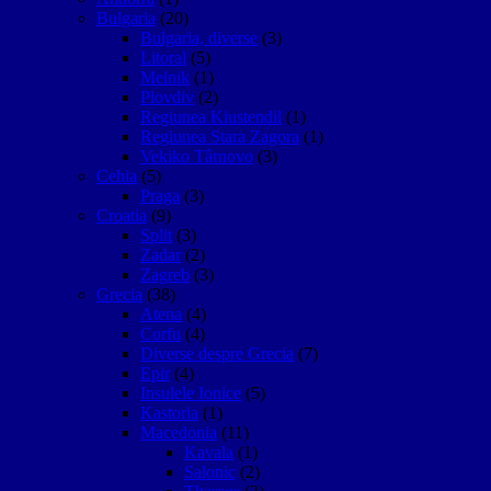
Bulgaria
(20)
Bulgaria, diverse
(3)
Litoral
(5)
Melnik
(1)
Plovdiv
(2)
Regiunea Kiustendil
(1)
Regiunea Stara Zagora
(1)
Vekiko Târnovo
(3)
Cehia
(5)
Praga
(3)
Croatia
(9)
Split
(3)
Zadar
(2)
Zagreb
(3)
Grecia
(38)
Atena
(4)
Corfu
(4)
Diverse despre Grecia
(7)
Epir
(4)
Insulele Ionice
(5)
Kastoria
(1)
Macedonia
(11)
Kavala
(1)
Salonic
(2)