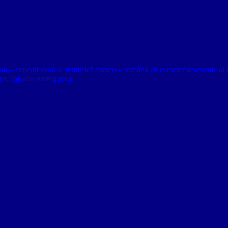
ural – educațională și științifică franco – română cu caracter academic
o, calçada portuguesa