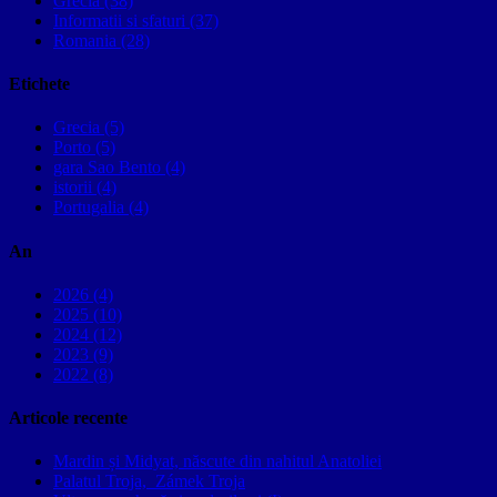
Grecia (38)
Informatii si sfaturi (37)
Romania (28)
Etichete
Grecia (5)
Porto (5)
gara Sao Bento (4)
istorii (4)
Portugalia (4)
An
2026 (4)
2025 (10)
2024 (12)
2023 (9)
2022 (8)
Articole recente
Mardin și Midyat, născute din nahitul Anatoliei
Palatul Troja, Zámek Troja