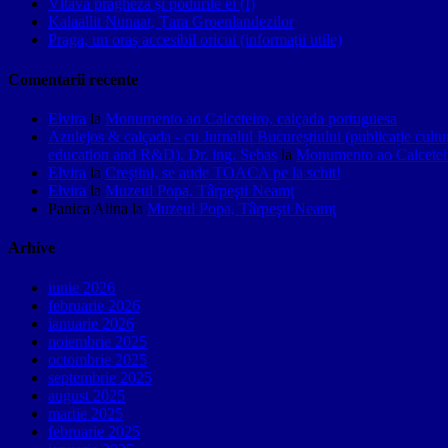
Vltava pragheză și podurile ei (I)
Kalaallit Nunaat, Țara Groenlandezilor
Praga, un oraș accesibil oricui (informații utile)
Comentarii recente
Elvira
la
Monumento ao Calceteiro, calçada portuguesa
Azulejos & calçada - cu Jurnalul Bucureștiului (publicație cult
education and R&D). Dr. ing. Sebas
la
Monumento ao Calceteir
Elvira
la
Creştini, se aude TOACA pe la schit!
Elvira
la
Muzeul Popa, Târpeşti Neamţ
Panica Alina
la
Muzeul Popa, Târpeşti Neamţ
Arhive
iunie 2026
februarie 2026
ianuarie 2026
noiembrie 2025
octombrie 2025
septembrie 2025
august 2025
martie 2025
februarie 2025