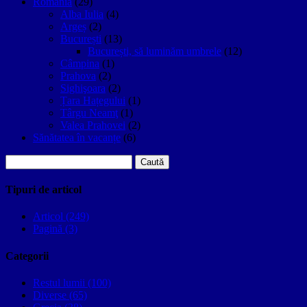
Romania
(29)
Alba Iulia
(4)
Argeș
(2)
București
(13)
București, să luminăm umbrele
(12)
Câmpina
(1)
Prahova
(2)
Sighişoara
(2)
Țara Hațegului
(1)
Târgu Neamţ
(1)
Valea Prahovei
(2)
Sănătatea în vacanțe
(6)
Caută
după:
Tipuri de articol
Articol (249)
Pagină (3)
Categorii
Restul lumii (100)
Diverse (65)