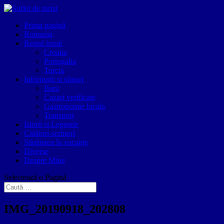
Prima pagină
Romania
Restul lumii
Croatia
Portugalia
Turcia
Informatii si sfaturi
Bani
Cazari verificate
Gastronomie locala
Transport
Istorii si Legende
Călători-scriitori
Sănătatea în vacanțe
Diverse
Despre Mine
Selectează o Pagină
IMG_20190918_202808