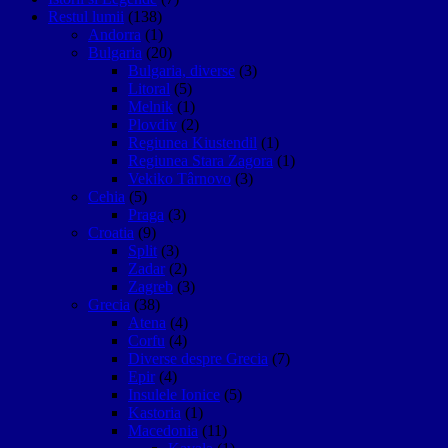
Restul lumii
(138)
Andorra
(1)
Bulgaria
(20)
Bulgaria, diverse
(3)
Litoral
(5)
Melnik
(1)
Plovdiv
(2)
Regiunea Kiustendil
(1)
Regiunea Stara Zagora
(1)
Vekiko Târnovo
(3)
Cehia
(5)
Praga
(3)
Croatia
(9)
Split
(3)
Zadar
(2)
Zagreb
(3)
Grecia
(38)
Atena
(4)
Corfu
(4)
Diverse despre Grecia
(7)
Epir
(4)
Insulele Ionice
(5)
Kastoria
(1)
Macedonia
(11)