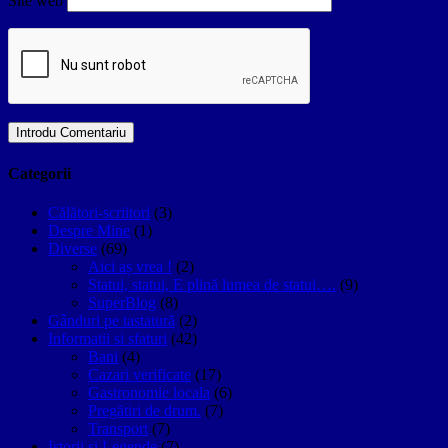
Site web
Categorii
Călători-scriitori
(3)
Despre Mine
(1)
Diverse
(69)
Aici aș vrea !
(2)
Statui, statui, E plină lumea de statui….
(9)
SuperBlog
(8)
Gânduri pe tastatură
(2)
Informatii si sfaturi
(42)
Bani
(4)
Cazari verificate
(17)
Gastronomie locala
(6)
Pregătiri de drum.
(7)
Transport
(7)
Istorii si Legende
(7)