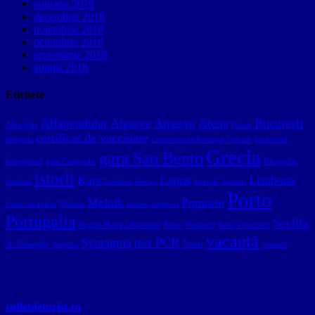
ianuarie 2019
decembrie 2018
noiembrie 2018
octombrie 2018
septembrie 2018
august 2018
Etichete
Alfapendular
Algarve
Amasya
Atena
București
Alba Iulia
Belem
certificat de vaccinare
Bulgaria
Comboios de Portugal
Crăciun
Ferdinand
Grecia
gara Sao Bento
Întregitorul
gara Campanha
Hierapolis
istorii
Kars
Lagos
Lisabona
Istanbul
kavârma
Konya
legende
lipscani
Porto
Melnik
Pomorie
Lupa capitolina
Makaza
muzeu
pașaport
Portugalia
Sevilla
Regina Maria a României
Rojen
Romaero
Roza Vânturilor
vacanță
Syntagma
test PCR
Sf. Gheorghe
shopska
Turcia
veterani
sufletdeturist.ro