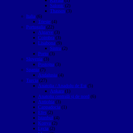
Kavala
(1)
Salonic
(2)
Thassos
(3)
Italia
(6)
Trieste
(4)
Portugalia
(22)
Algarve
(3)
Coimbra
(3)
Lisabona
(9)
Sintra
(2)
Porto
(3)
Slovenia
(3)
Postojna
(3)
Spania
(7)
Andalusia
(4)
Turcia
(27)
Anatolia / Anadolu de Est
(5)
Ankara
(1)
Anatolia centrală și de nord
(6)
Antiohia
(3)
Cappadocia
(1)
Efes
(2)
Istanbul
(4)
Konya
(2)
Lycia
(2)