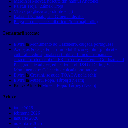
Mardin și Midyat, născute din nahitul Anatoliei
Palatul Troja, Zámek Troja
Vltava pragheză și podurile ei (I)
Kalaallit Nunaat, Țara Groenlandezilor
Praga, un oraș accesibil oricui (informații utile)
Comentarii recente
Elvira
la
Monumento ao Calceteiro, calçada portuguesa
Azulejos & calçada - cu Jurnalul Bucureștiului (publicație
cultural – educațională și științifică franco – română cu
caracter academic al CUFR – Centre of French Graduate and
Postgraduate advice, education and R&D). Dr. ing. Sebas
la
Monumento ao Calceteiro, calçada portuguesa
Elvira
la
Creştini, se aude TOACA pe la schit!
Elvira
la
Muzeul Popa, Târpeşti Neamţ
Panica Alina
la
Muzeul Popa, Târpeşti Neamţ
Arhive
iunie 2026
februarie 2026
ianuarie 2026
noiembrie 2025