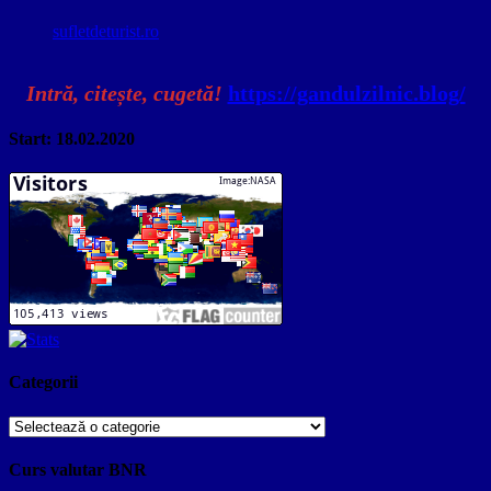
sufletdeturist.ro
Intră, citește, cugetă!
https://gandulzilnic.blog/
Start: 18.02.2020
Categorii
Categorii
Curs valutar BNR