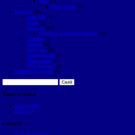
Myra
(2)
Mira / Demre
(1)
Romania
(29)
Alba Iulia
(4)
Argeș
(2)
București
(13)
București, să luminăm umbrele
(12)
Câmpina
(1)
Prahova
(2)
Sighişoara
(2)
Țara Hațegului
(1)
Târgu Neamţ
(1)
Valea Prahovei
(2)
Sănătatea în vacanțe
(6)
Caută
după:
Tipuri de articol
Articol (249)
Pagină (3)
Categorii