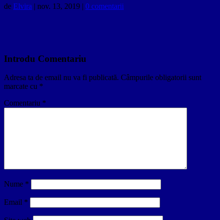
de
Elvira
|
nov. 13, 2019
|
0 comentarii
Introdu Comentariu
Adresa ta de email nu va fi publicată.
Câmpurile obligatorii sunt
marcate cu
*
Comentariu
*
Nume
*
Email
*