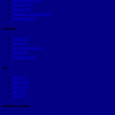
Restul lumii (100)
Diverse (65)
Grecia (38)
Informatii si sfaturi (37)
Romania (28)
Etichete
Grecia (5)
Porto (5)
gara Sao Bento (4)
istorii (4)
Portugalia (4)
An
2026 (4)
2025 (10)
2024 (12)
2023 (9)
2022 (8)
Articole recente