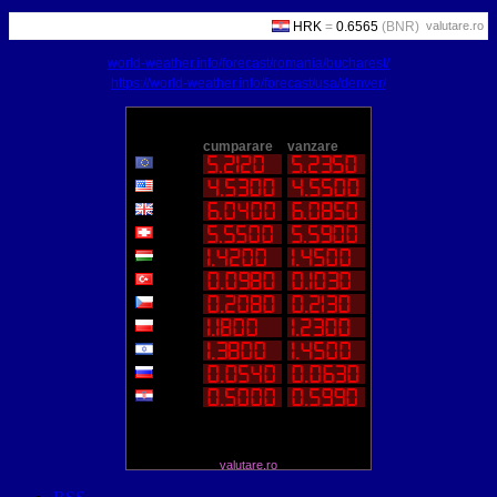
valutare.ro
world-weather.info/forecast/romania/bucharest/
https://world-weather.info/forecast/usa/denver/
valutare.ro