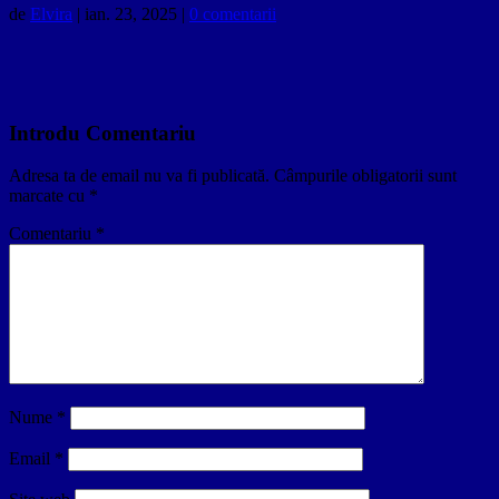
de
Elvira
|
ian. 23, 2025
|
0 comentarii
Introdu Comentariu
Adresa ta de email nu va fi publicată.
Câmpurile obligatorii sunt
marcate cu
*
Comentariu
*
Nume
*
Email
*