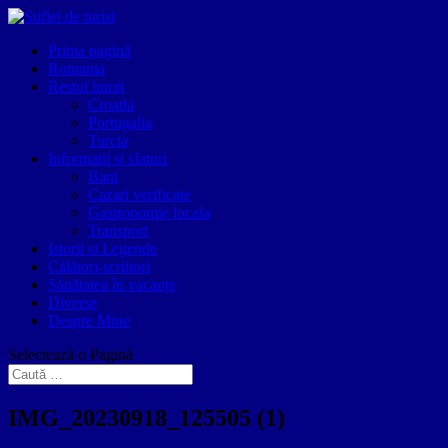
Prima pagină
Romania
Restul lumii
Croatia
Portugalia
Turcia
Informatii si sfaturi
Bani
Cazari verificate
Gastronomie locala
Transport
Istorii si Legende
Călători-scriitori
Sănătatea în vacanțe
Diverse
Despre Mine
Selectează o Pagină
IMG_20230918_125505 (1)