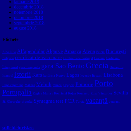
ianuarie 2019
decembrie 2018
noiembrie 2018
octombrie 2018
septembrie 2018
august 2018
Etichete
Alfapendular
Algarve
Amasya
Atena
București
Alba Iulia
Belem
certificat de vaccinare
Bulgaria
Comboios de Portugal
Crăciun
Ferdinand
Grecia
gara Sao Bento
Întregitorul
gara Campanha
Hierapolis
istorii
Kars
Lagos
Lisabona
Istanbul
kavârma
Konya
legende
lipscani
Porto
Melnik
Pomorie
Lupa capitolina
Makaza
muzeu
pașaport
Portugalia
Sevilla
Regina Maria a României
Rojen
Romaero
Roza Vânturilor
vacanță
Syntagma
test PCR
Sf. Gheorghe
shopska
Turcia
veterani
sufletdeturist.ro