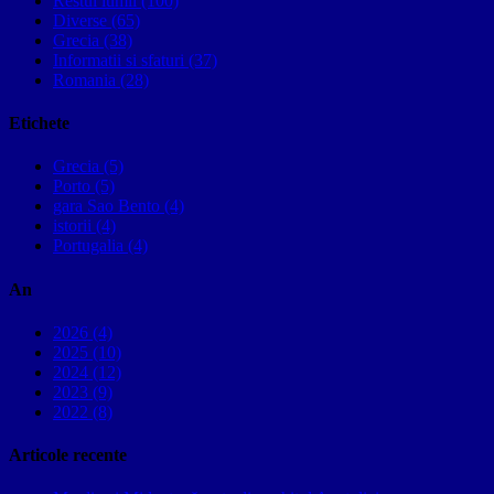
Restul lumii (100)
Diverse (65)
Grecia (38)
Informatii si sfaturi (37)
Romania (28)
Etichete
Grecia (5)
Porto (5)
gara Sao Bento (4)
istorii (4)
Portugalia (4)
An
2026 (4)
2025 (10)
2024 (12)
2023 (9)
2022 (8)
Articole recente