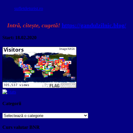
sufletdeturist.ro
Intră, citește, cugetă!
https://gandulzilnic.blog/
Start: 18.02.2020
Categorii
Categorii
Curs valutar BNR