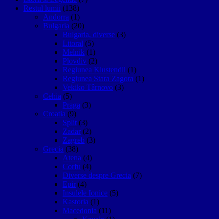
Restul lumii
(138)
Andorra
(1)
Bulgaria
(20)
Bulgaria, diverse
(3)
Litoral
(5)
Melnik
(1)
Plovdiv
(2)
Regiunea Kiustendil
(1)
Regiunea Stara Zagora
(1)
Vekiko Târnovo
(3)
Cehia
(5)
Praga
(3)
Croatia
(9)
Split
(3)
Zadar
(2)
Zagreb
(3)
Grecia
(38)
Atena
(4)
Corfu
(4)
Diverse despre Grecia
(7)
Epir
(4)
Insulele Ionice
(5)
Kastoria
(1)
Macedonia
(11)