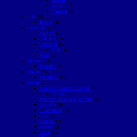
Kavala
(1)
Salonic
(2)
Thassos
(3)
Italia
(6)
Trieste
(4)
Portugalia
(22)
Algarve
(3)
Coimbra
(3)
Lisabona
(9)
Sintra
(2)
Porto
(3)
Slovenia
(3)
Postojna
(3)
Spania
(7)
Andalusia
(4)
Turcia
(27)
Anatolia / Anadolu de Est
(5)
Ankara
(1)
Anatolia centrală și de nord
(6)
Antiohia
(3)
Cappadocia
(1)
Efes
(2)
Istanbul
(4)
Konya
(2)
Lycia
(2)