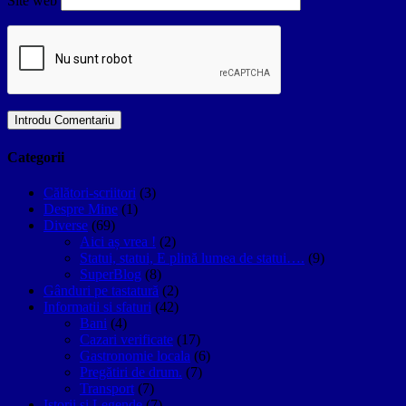
Site web
Categorii
Călători-scriitori
(3)
Despre Mine
(1)
Diverse
(69)
Aici aș vrea !
(2)
Statui, statui, E plină lumea de statui….
(9)
SuperBlog
(8)
Gânduri pe tastatură
(2)
Informatii si sfaturi
(42)
Bani
(4)
Cazari verificate
(17)
Gastronomie locala
(6)
Pregătiri de drum.
(7)
Transport
(7)
Istorii si Legende
(7)