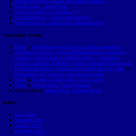
Mardin și Midyat, născute din nahitul Anatoliei
Palatul Troja, Zámek Troja
Vltava pragheză și podurile ei (I)
Kalaallit Nunaat, Țara Groenlandezilor
Praga, un oraș accesibil oricui (informații utile)
Comentarii recente
Elvira
la
Monumento ao Calceteiro, calçada portuguesa
Azulejos & calçada - cu Jurnalul Bucureștiului (publicație
cultural – educațională și științifică franco – română cu
caracter academic al CUFR – Centre of French Graduate and
Postgraduate advice, education and R&D). Dr. ing. Sebas
la
Monumento ao Calceteiro, calçada portuguesa
Elvira
la
Creştini, se aude TOACA pe la schit!
Elvira
la
Muzeul Popa, Târpeşti Neamţ
Panica Alina
la
Muzeul Popa, Târpeşti Neamţ
Arhive
iunie 2026
februarie 2026
ianuarie 2026
noiembrie 2025