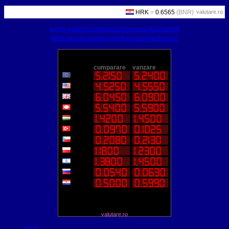
valutare.ro
world-weather.info/forecast/romania/bucharest/
https://world-weather.info/forecast/usa/denver/
valutare.ro