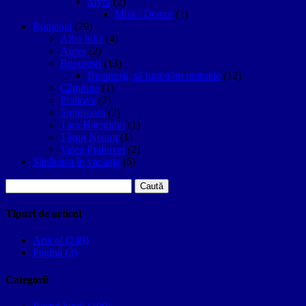
Myra
(2)
Mira / Demre
(1)
Romania
(29)
Alba Iulia
(4)
Argeș
(2)
București
(13)
București, să luminăm umbrele
(12)
Câmpina
(1)
Prahova
(2)
Sighişoara
(2)
Țara Hațegului
(1)
Târgu Neamţ
(1)
Valea Prahovei
(2)
Sănătatea în vacanțe
(6)
Caută
după:
Tipuri de articol
Articol (249)
Pagină (3)
Categorii