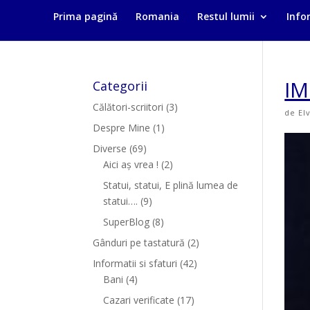
Prima pagină
Romania
Restul lumii
Infor
IM
Categorii
Călători-scriitori
(3)
de
El
Despre Mine
(1)
Diverse
(69)
Aici aș vrea !
(2)
Statui, statui, E plină lumea de
statui….
(9)
SuperBlog
(8)
Gânduri pe tastatură
(2)
Informatii si sfaturi
(42)
Bani
(4)
Cazari verificate
(17)