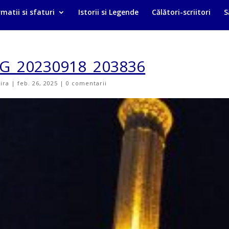
matii si sfaturi
Istorii si Legende
Călători-scriitori
S
G_20230918_203836
vira
|
feb. 26, 2025
|
0 comentarii