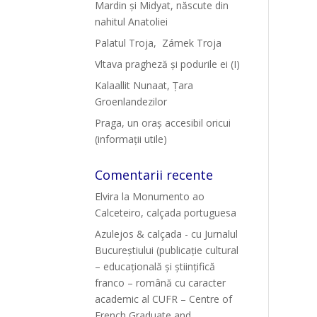
Mardin și Midyat, născute din
nahitul Anatoliei
Palatul Troja, Zámek Troja
Vltava pragheză și podurile ei (I)
Kalaallit Nunaat, Țara
Groenlandezilor
Praga, un oraș accesibil oricui
(informații utile)
Comentarii recente
Elvira
la
Monumento ao
Calceteiro, calçada portuguesa
Azulejos & calçada - cu Jurnalul
Bucureștiului (publicație cultural
– educațională și științifică
franco – română cu caracter
academic al CUFR – Centre of
French Graduate and