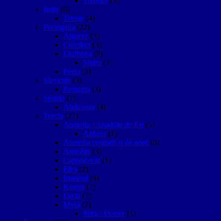
Thassos
(3)
Italia
(6)
Trieste
(4)
Portugalia
(22)
Algarve
(3)
Coimbra
(3)
Lisabona
(9)
Sintra
(2)
Porto
(3)
Slovenia
(3)
Postojna
(3)
Spania
(7)
Andalusia
(4)
Turcia
(27)
Anatolia / Anadolu de Est
(5)
Ankara
(1)
Anatolia centrală și de nord
(6)
Antiohia
(3)
Cappadocia
(1)
Efes
(2)
Istanbul
(4)
Konya
(2)
Lycia
(2)
Myra
(2)
Mira / Demre
(1)