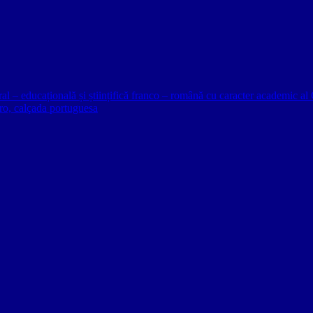
ural – educațională și științifică franco – română cu caracter academic
o, calçada portuguesa