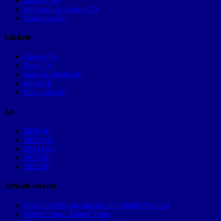
Grecia (38)
Informatii si sfaturi (37)
Romania (28)
Etichete
Grecia (5)
Porto (5)
gara Sao Bento (4)
istorii (4)
Portugalia (4)
An
2026 (4)
2025 (10)
2024 (12)
2023 (9)
2022 (8)
Articole recente
Mardin și Midyat, născute din nahitul Anatoliei
Palatul Troja, Zámek Troja