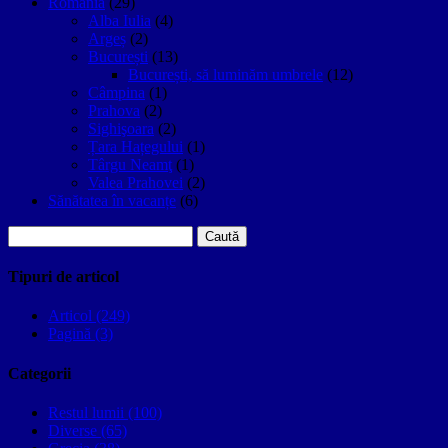
Romania
(29)
Alba Iulia
(4)
Argeș
(2)
București
(13)
București, să luminăm umbrele
(12)
Câmpina
(1)
Prahova
(2)
Sighişoara
(2)
Țara Hațegului
(1)
Târgu Neamţ
(1)
Valea Prahovei
(2)
Sănătatea în vacanțe
(6)
Caută
după:
Tipuri de articol
Articol (249)
Pagină (3)
Categorii
Restul lumii (100)
Diverse (65)