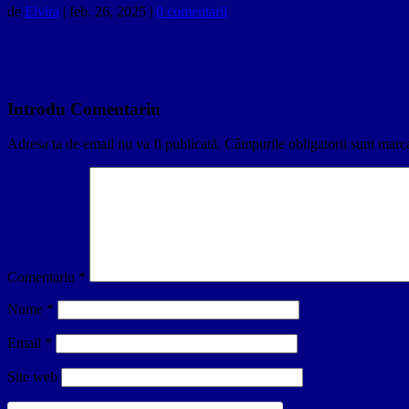
de
Elvira
|
feb. 26, 2025
|
0 comentarii
Introdu Comentariu
Adresa ta de email nu va fi publicată.
Câmpurile obligatorii sunt marc
Comentariu
*
Nume
*
Email
*
Site web