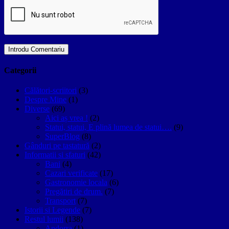
Categorii
Călători-scriitori
(3)
Despre Mine
(1)
Diverse
(69)
Aici aș vrea !
(2)
Statui, statui, E plină lumea de statui….
(9)
SuperBlog
(8)
Gânduri pe tastatură
(2)
Informatii si sfaturi
(42)
Bani
(4)
Cazari verificate
(17)
Gastronomie locala
(6)
Pregătiri de drum.
(7)
Transport
(7)
Istorii si Legende
(7)
Restul lumii
(138)
Andorra
(1)