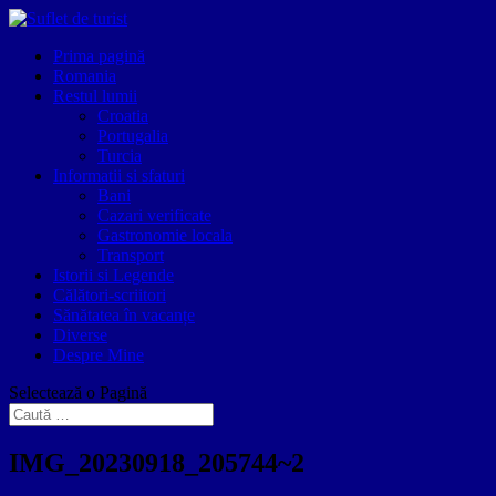
Prima pagină
Romania
Restul lumii
Croatia
Portugalia
Turcia
Informatii si sfaturi
Bani
Cazari verificate
Gastronomie locala
Transport
Istorii si Legende
Călători-scriitori
Sănătatea în vacanțe
Diverse
Despre Mine
Selectează o Pagină
IMG_20230918_205744~2