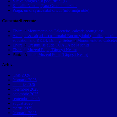
Vltava pragheză și podurile ei (I)
Kalaallit Nunaat, Țara Groenlandezilor
Praga, un oraș accesibil oricui (informații utile)
Comentarii recente
Elvira
la
Monumento ao Calceteiro, calçada portuguesa
Azulejos & calçada - cu Jurnalul Bucureștiului (publicație cult
education and R&D). Dr. ing. Sebas
la
Monumento ao Calceteir
Elvira
la
Creştini, se aude TOACA pe la schit!
Elvira
la
Muzeul Popa, Târpeşti Neamţ
Panica Alina
la
Muzeul Popa, Târpeşti Neamţ
Arhive
iunie 2026
februarie 2026
ianuarie 2026
noiembrie 2025
octombrie 2025
septembrie 2025
august 2025
martie 2025
februarie 2025