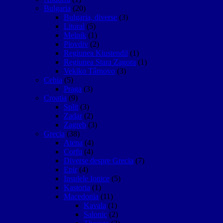
Bulgaria
(20)
Bulgaria, diverse
(3)
Litoral
(5)
Melnik
(1)
Plovdiv
(2)
Regiunea Kiustendil
(1)
Regiunea Stara Zagora
(1)
Vekiko Târnovo
(3)
Cehia
(5)
Praga
(3)
Croatia
(9)
Split
(3)
Zadar
(2)
Zagreb
(3)
Grecia
(38)
Atena
(4)
Corfu
(4)
Diverse despre Grecia
(7)
Epir
(4)
Insulele Ionice
(5)
Kastoria
(1)
Macedonia
(11)
Kavala
(1)
Salonic
(2)