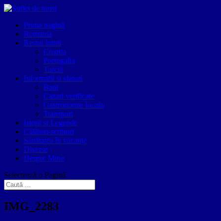
Prima pagină
Romania
Restul lumii
Croatia
Portugalia
Turcia
Informatii si sfaturi
Bani
Cazari verificate
Gastronomie locala
Transport
Istorii si Legende
Călători-scriitori
Sănătatea în vacanțe
Diverse
Despre Mine
Selectează o Pagină
IMG_2283