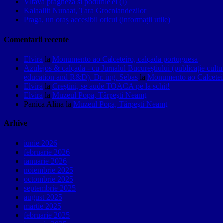
Vltava pragheză și podurile ei (I)
Kalaallit Nunaat, Țara Groenlandezilor
Praga, un oraș accesibil oricui (informații utile)
Comentarii recente
Elvira
la
Monumento ao Calceteiro, calçada portuguesa
Azulejos & calçada - cu Jurnalul Bucureștiului (publicație cult
education and R&D). Dr. ing. Sebas
la
Monumento ao Calceteir
Elvira
la
Creştini, se aude TOACA pe la schit!
Elvira
la
Muzeul Popa, Târpeşti Neamţ
Panica Alina
la
Muzeul Popa, Târpeşti Neamţ
Arhive
iunie 2026
februarie 2026
ianuarie 2026
noiembrie 2025
octombrie 2025
septembrie 2025
august 2025
martie 2025
februarie 2025