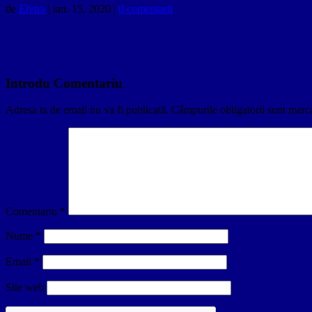
de
Elvira
|
ian. 15, 2020
|
0 comentarii
Introdu Comentariu
Adresa ta de email nu va fi publicată.
Câmpurile obligatorii sunt marc
Comentariu
*
Nume
*
Email
*
Site web