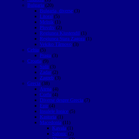
Bulgaria
(20)
Bulgaria, diverse
(3)
Litoral
(5)
Melnik
(1)
Plovdiv
(2)
Regiunea Kiustendil
(1)
Regiunea Stara Zagora
(1)
Vekiko Târnovo
(3)
Cehia
(5)
Praga
(3)
Croatia
(9)
Split
(3)
Zadar
(2)
Zagreb
(3)
Grecia
(38)
Atena
(4)
Corfu
(4)
Diverse despre Grecia
(7)
Epir
(4)
Insulele Ionice
(5)
Kastoria
(1)
Macedonia
(11)
Kavala
(1)
Salonic
(2)