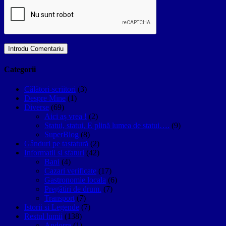
Categorii
Călători-scriitori
(3)
Despre Mine
(1)
Diverse
(69)
Aici aș vrea !
(2)
Statui, statui, E plină lumea de statui….
(9)
SuperBlog
(8)
Gânduri pe tastatură
(2)
Informatii si sfaturi
(42)
Bani
(4)
Cazari verificate
(17)
Gastronomie locala
(6)
Pregătiri de drum.
(7)
Transport
(7)
Istorii si Legende
(7)
Restul lumii
(138)
Andorra
(1)