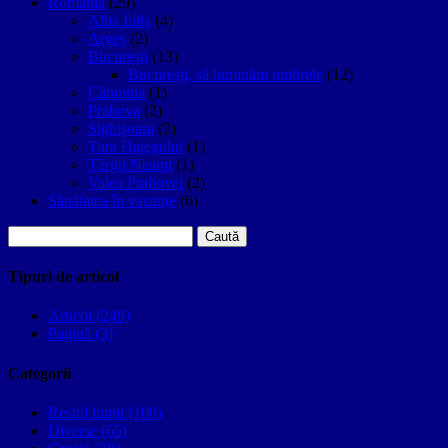
Romania
(29)
Alba Iulia
(4)
Argeș
(2)
București
(13)
București, să luminăm umbrele
(12)
Câmpina
(1)
Prahova
(2)
Sighişoara
(2)
Țara Hațegului
(1)
Târgu Neamţ
(1)
Valea Prahovei
(2)
Sănătatea în vacanțe
(6)
Caută
după:
Tipuri de articol
Articol (249)
Pagină (3)
Categorii
Restul lumii (100)
Diverse (65)