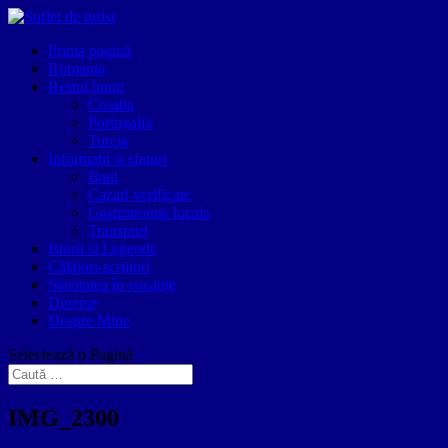
Prima pagină
Romania
Restul lumii
Croatia
Portugalia
Turcia
Informatii si sfaturi
Bani
Cazari verificate
Gastronomie locala
Transport
Istorii si Legende
Călători-scriitori
Sănătatea în vacanțe
Diverse
Despre Mine
Selectează o Pagină
IMG_2300