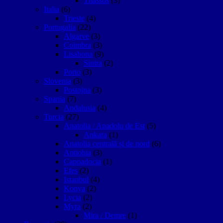
Thassos
(3)
Italia
(6)
Trieste
(4)
Portugalia
(22)
Algarve
(3)
Coimbra
(3)
Lisabona
(9)
Sintra
(2)
Porto
(3)
Slovenia
(3)
Postojna
(3)
Spania
(7)
Andalusia
(4)
Turcia
(27)
Anatolia / Anadolu de Est
(5)
Ankara
(1)
Anatolia centrală și de nord
(6)
Antiohia
(3)
Cappadocia
(1)
Efes
(2)
Istanbul
(4)
Konya
(2)
Lycia
(2)
Myra
(2)
Mira / Demre
(1)