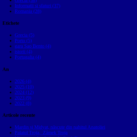
Grecia (38)
Informatii si sfaturi (37)
Romania (28)
Etichete
Grecia (5)
Porto (5)
gara Sao Bento (4)
istorii (4)
Portugalia (4)
An
2026 (4)
2025 (10)
2024 (12)
2023 (9)
2022 (8)
Articole recente
Mardin și Midyat, născute din nahitul Anatoliei
Palatul Troja, Zámek Troja