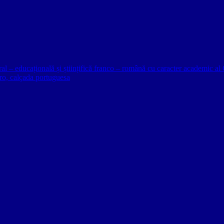
ural – educațională și științifică franco – română cu caracter academic
o, calçada portuguesa