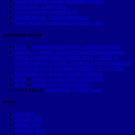
Mardin și Midyat, născute din nahitul Anatoliei
Palatul Troja, Zámek Troja
Vltava pragheză și podurile ei (I)
Kalaallit Nunaat, Țara Groenlandezilor
Praga, un oraș accesibil oricui (informații utile)
Comentarii recente
Elvira
la
Monumento ao Calceteiro, calçada portuguesa
Azulejos & calçada - cu Jurnalul Bucureștiului (publicație
cultural – educațională și științifică franco – română cu
caracter academic al CUFR – Centre of French Graduate and
Postgraduate advice, education and R&D). Dr. ing. Sebas
la
Monumento ao Calceteiro, calçada portuguesa
Elvira
la
Creştini, se aude TOACA pe la schit!
Elvira
la
Muzeul Popa, Târpeşti Neamţ
Panica Alina
la
Muzeul Popa, Târpeşti Neamţ
Arhive
iunie 2026
februarie 2026
ianuarie 2026
noiembrie 2025