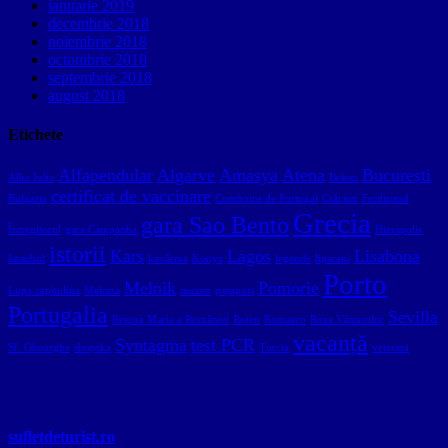
ianuarie 2019
decembrie 2018
noiembrie 2018
octombrie 2018
septembrie 2018
august 2018
Etichete
Alfapendular
Algarve
Amasya
Atena
București
Alba Iulia
Belem
certificat de vaccinare
Bulgaria
Comboios de Portugal
Crăciun
Ferdinand
Grecia
gara Sao Bento
Întregitorul
gara Campanha
Hierapolis
istorii
Kars
Lagos
Lisabona
Istanbul
kavârma
Konya
legende
lipscani
Porto
Melnik
Pomorie
Lupa capitolina
Makaza
muzeu
pașaport
Portugalia
Sevilla
Regina Maria a României
Rojen
Romaero
Roza Vânturilor
vacanță
Syntagma
test PCR
Sf. Gheorghe
shopska
Turcia
veterani
sufletdeturist.ro