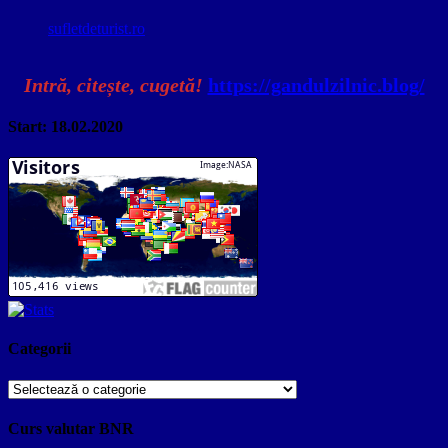
sufletdeturist.ro
Intră, citește, cugetă!
https://gandulzilnic.blog/
Start: 18.02.2020
Categorii
Categorii
Curs valutar BNR