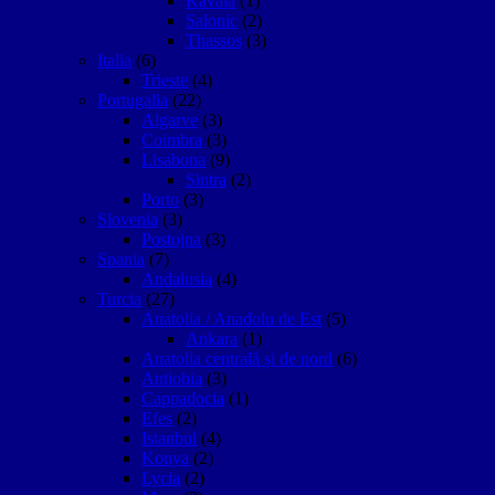
Kavala
(1)
Salonic
(2)
Thassos
(3)
Italia
(6)
Trieste
(4)
Portugalia
(22)
Algarve
(3)
Coimbra
(3)
Lisabona
(9)
Sintra
(2)
Porto
(3)
Slovenia
(3)
Postojna
(3)
Spania
(7)
Andalusia
(4)
Turcia
(27)
Anatolia / Anadolu de Est
(5)
Ankara
(1)
Anatolia centrală și de nord
(6)
Antiohia
(3)
Cappadocia
(1)
Efes
(2)
Istanbul
(4)
Konya
(2)
Lycia
(2)