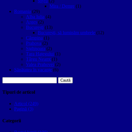
Myra
(2)
Mira / Demre
(1)
Romania
(29)
Alba Iulia
(4)
Argeș
(2)
București
(13)
București, să luminăm umbrele
(12)
Câmpina
(1)
Prahova
(2)
Sighişoara
(2)
Țara Hațegului
(1)
Târgu Neamţ
(1)
Valea Prahovei
(2)
Sănătatea în vacanțe
(6)
Caută
după:
Tipuri de articol
Articol (249)
Pagină (3)
Categorii