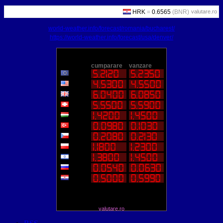
valutare.ro
world-weather.info/forecast/romania/bucharest/
https://world-weather.info/forecast/usa/denver/
valutare.ro