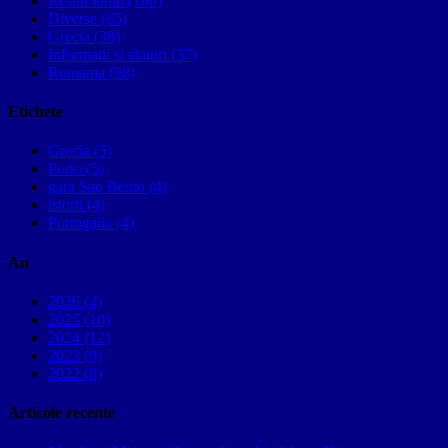
Restul lumii (100)
Diverse (65)
Grecia (38)
Informatii si sfaturi (37)
Romania (28)
Etichete
Grecia (5)
Porto (5)
gara Sao Bento (4)
istorii (4)
Portugalia (4)
An
2026 (4)
2025 (10)
2024 (12)
2023 (9)
2022 (8)
Articole recente