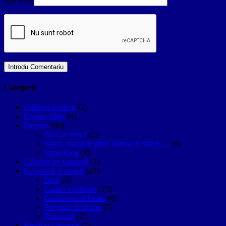
Site web
Categorii
Călători-scriitori
(3)
Despre Mine
(1)
Diverse
(69)
Aici aș vrea !
(2)
Statui, statui, E plină lumea de statui….
(9)
SuperBlog
(8)
Gânduri pe tastatură
(2)
Informatii si sfaturi
(42)
Bani
(4)
Cazari verificate
(17)
Gastronomie locala
(6)
Pregătiri de drum.
(7)
Transport
(7)
Istorii si Legende
(7)