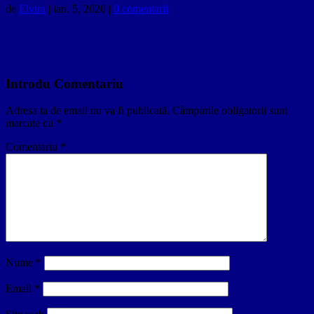
de
Elvira
|
ian. 5, 2020
|
0 comentarii
Introdu Comentariu
Adresa ta de email nu va fi publicată.
Câmpurile obligatorii sunt
marcate cu
*
Comentariu
*
Nume
*
Email
*