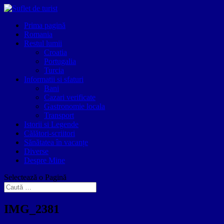
Prima pagină
Romania
Restul lumii
Croatia
Portugalia
Turcia
Informatii si sfaturi
Bani
Cazari verificate
Gastronomie locala
Transport
Istorii si Legende
Călători-scriitori
Sănătatea în vacanțe
Diverse
Despre Mine
Selectează o Pagină
IMG_2381