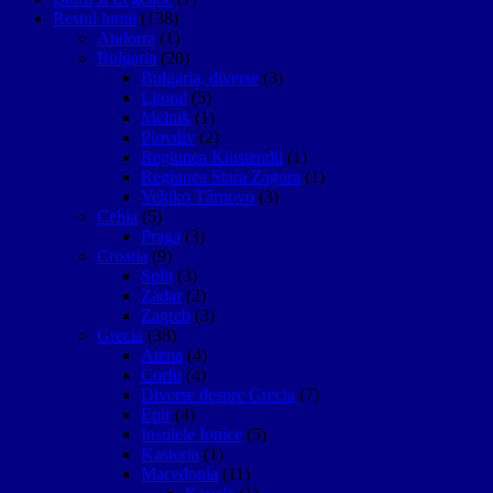
Restul lumii
(138)
Andorra
(1)
Bulgaria
(20)
Bulgaria, diverse
(3)
Litoral
(5)
Melnik
(1)
Plovdiv
(2)
Regiunea Kiustendil
(1)
Regiunea Stara Zagora
(1)
Vekiko Târnovo
(3)
Cehia
(5)
Praga
(3)
Croatia
(9)
Split
(3)
Zadar
(2)
Zagreb
(3)
Grecia
(38)
Atena
(4)
Corfu
(4)
Diverse despre Grecia
(7)
Epir
(4)
Insulele Ionice
(5)
Kastoria
(1)
Macedonia
(11)