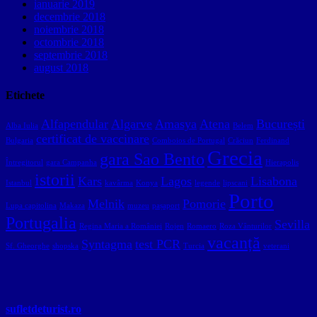
ianuarie 2019
decembrie 2018
noiembrie 2018
octombrie 2018
septembrie 2018
august 2018
Etichete
Alfapendular
Algarve
Amasya
Atena
București
Alba Iulia
Belem
certificat de vaccinare
Bulgaria
Comboios de Portugal
Crăciun
Ferdinand
Grecia
gara Sao Bento
Întregitorul
gara Campanha
Hierapolis
istorii
Kars
Lagos
Lisabona
Istanbul
kavârma
Konya
legende
lipscani
Porto
Melnik
Pomorie
Lupa capitolina
Makaza
muzeu
pașaport
Portugalia
Sevilla
Regina Maria a României
Rojen
Romaero
Roza Vânturilor
vacanță
Syntagma
test PCR
Sf. Gheorghe
shopska
Turcia
veterani
sufletdeturist.ro