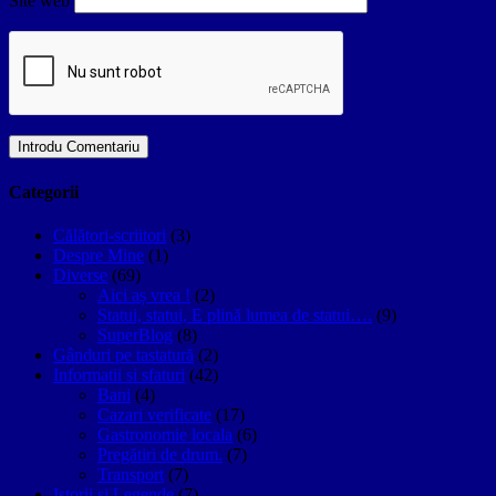
Site web
Categorii
Călători-scriitori
(3)
Despre Mine
(1)
Diverse
(69)
Aici aș vrea !
(2)
Statui, statui, E plină lumea de statui….
(9)
SuperBlog
(8)
Gânduri pe tastatură
(2)
Informatii si sfaturi
(42)
Bani
(4)
Cazari verificate
(17)
Gastronomie locala
(6)
Pregătiri de drum.
(7)
Transport
(7)
Istorii si Legende
(7)