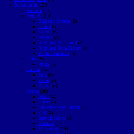
Restul lumii
(138)
Andorra
(1)
Bulgaria
(20)
Bulgaria, diverse
(3)
Litoral
(5)
Melnik
(1)
Plovdiv
(2)
Regiunea Kiustendil
(1)
Regiunea Stara Zagora
(1)
Vekiko Târnovo
(3)
Cehia
(5)
Praga
(3)
Croatia
(9)
Split
(3)
Zadar
(2)
Zagreb
(3)
Grecia
(38)
Atena
(4)
Corfu
(4)
Diverse despre Grecia
(7)
Epir
(4)
Insulele Ionice
(5)
Kastoria
(1)
Macedonia
(11)