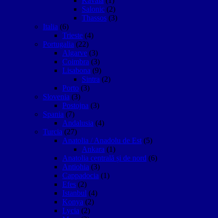
Kavala
(1)
Salonic
(2)
Thassos
(3)
Italia
(6)
Trieste
(4)
Portugalia
(22)
Algarve
(3)
Coimbra
(3)
Lisabona
(9)
Sintra
(2)
Porto
(3)
Slovenia
(3)
Postojna
(3)
Spania
(7)
Andalusia
(4)
Turcia
(27)
Anatolia / Anadolu de Est
(5)
Ankara
(1)
Anatolia centrală și de nord
(6)
Antiohia
(3)
Cappadocia
(1)
Efes
(2)
Istanbul
(4)
Konya
(2)
Lycia
(2)