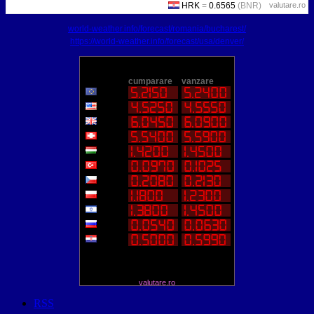
valutare.ro
world-weather.info/forecast/romania/bucharest/
https://world-weather.info/forecast/usa/denver/
valutare.ro
RSS