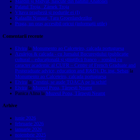
Mardin și Midyat, născute din nahitul Anatoliei
Palatul Troja, Zámek Troja
Vltava pragheză și podurile ei (I)
Kalaallit Nunaat, Țara Groenlandezilor
Praga, un oraș accesibil oricui (informații utile)
Comentarii recente
Elvira
la
Monumento ao Calceteiro, calçada portuguesa
Azulejos & calçada - cu Jurnalul Bucureștiului (publicație
cultural – educațională și științifică franco – română cu
caracter academic al CUFR – Centre of French Graduate and
Postgraduate advice, education and R&D). Dr. ing. Sebas
la
Monumento ao Calceteiro, calçada portuguesa
Elvira
la
Creştini, se aude TOACA pe la schit!
Elvira
la
Muzeul Popa, Târpeşti Neamţ
Panica Alina
la
Muzeul Popa, Târpeşti Neamţ
Arhive
iunie 2026
februarie 2026
ianuarie 2026
noiembrie 2025