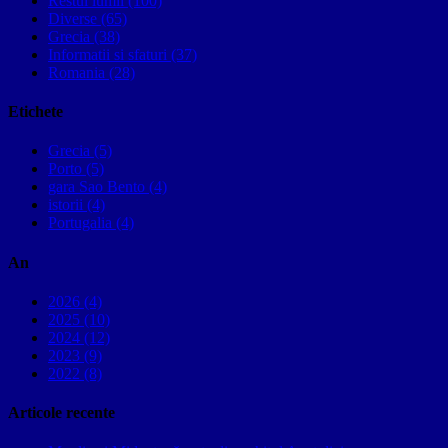
Restul lumii (100)
Diverse (65)
Grecia (38)
Informatii si sfaturi (37)
Romania (28)
Etichete
Grecia (5)
Porto (5)
gara Sao Bento (4)
istorii (4)
Portugalia (4)
An
2026 (4)
2025 (10)
2024 (12)
2023 (9)
2022 (8)
Articole recente