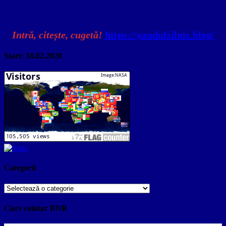
Intră, citește, cugetă!
https://gandulzilnic.blog/
Start: 18.02.2020
Categorii
Categorii
Curs valutar BNR