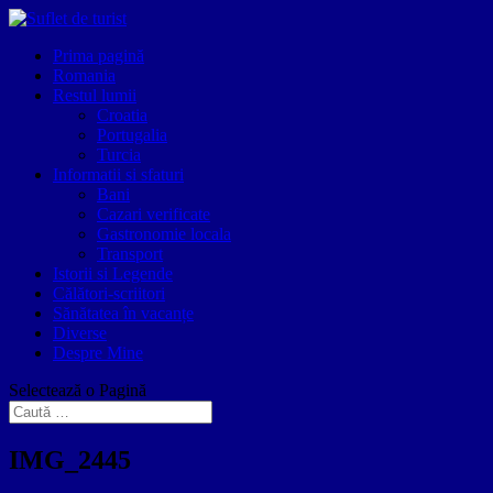
Prima pagină
Romania
Restul lumii
Croatia
Portugalia
Turcia
Informatii si sfaturi
Bani
Cazari verificate
Gastronomie locala
Transport
Istorii si Legende
Călători-scriitori
Sănătatea în vacanțe
Diverse
Despre Mine
Selectează o Pagină
IMG_2445