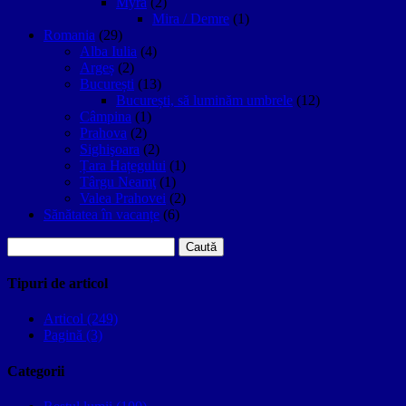
Myra
(2)
Mira / Demre
(1)
Romania
(29)
Alba Iulia
(4)
Argeș
(2)
București
(13)
București, să luminăm umbrele
(12)
Câmpina
(1)
Prahova
(2)
Sighişoara
(2)
Țara Hațegului
(1)
Târgu Neamţ
(1)
Valea Prahovei
(2)
Sănătatea în vacanțe
(6)
Caută
după:
Tipuri de articol
Articol (249)
Pagină (3)
Categorii