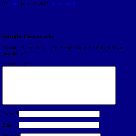
de
Elvira
|
apr. 30, 2019
|
0 comentarii
Introdu Comentariu
Adresa ta de email nu va fi publicată.
Câmpurile obligatorii sunt
marcate cu
*
Comentariu
*
Nume
*
Email
*