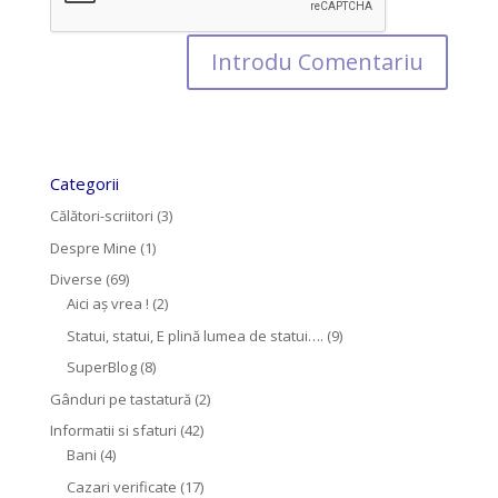
Categorii
Călători-scriitori
(3)
Despre Mine
(1)
Diverse
(69)
Aici aș vrea !
(2)
Statui, statui, E plină lumea de statui….
(9)
SuperBlog
(8)
Gânduri pe tastatură
(2)
Informatii si sfaturi
(42)
Bani
(4)
Cazari verificate
(17)