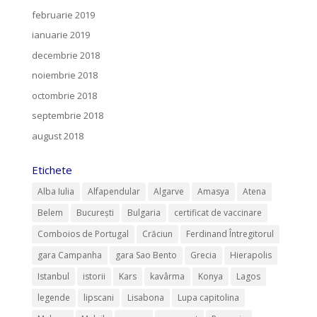
februarie 2019
ianuarie 2019
decembrie 2018
noiembrie 2018
octombrie 2018
septembrie 2018
august 2018
Etichete
Alba Iulia
Alfapendular
Algarve
Amasya
Atena
Belem
București
Bulgaria
certificat de vaccinare
Comboios de Portugal
Crăciun
Ferdinand Întregitorul
gara Campanha
gara Sao Bento
Grecia
Hierapolis
Istanbul
istorii
Kars
kavârma
Konya
Lagos
legende
lipscani
Lisabona
Lupa capitolina