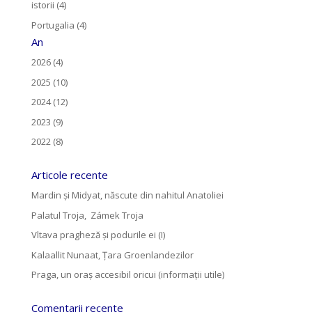
istorii (4)
Portugalia (4)
An
2026 (4)
2025 (10)
2024 (12)
2023 (9)
2022 (8)
Articole recente
Mardin și Midyat, născute din nahitul Anatoliei
Palatul Troja, Zámek Troja
Vltava pragheză și podurile ei (I)
Kalaallit Nunaat, Țara Groenlandezilor
Praga, un oraș accesibil oricui (informații utile)
Comentarii recente