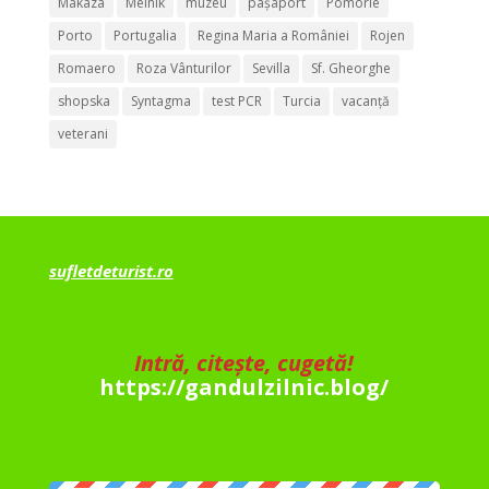
Makaza
Melnik
muzeu
pașaport
Pomorie
Porto
Portugalia
Regina Maria a României
Rojen
Romaero
Roza Vânturilor
Sevilla
Sf. Gheorghe
shopska
Syntagma
test PCR
Turcia
vacanță
veterani
sufletdeturist.ro
Intră, citește, cugetă!
https://gandulzilnic.blog/