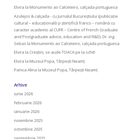
Elvira
la
Monumento ao Calceteiro, calçada portuguesa
Azulejos & calçada - cu Jurnalul Bucureștiului (publicație
cultural – educațională și științifică franco – română cu
caracter academic al CUFR – Centre of French Graduate
and Postgraduate advice, education and R&D). Dr. ing.
Sebas
la
Monumento ao Calceteiro, calçada portuguesa
Elvira
la
Creştini, se aude TOACA pe la schit!
Elvira
la
Muzeul Popa, Târpeşti Neamţ
Panica Alina
la
Muzeul Popa, Târpeşti Neamţ
Arhive
iunie 2026
februarie 2026
ianuarie 2026
noiembrie 2025
octombrie 2025
septembrie 2025