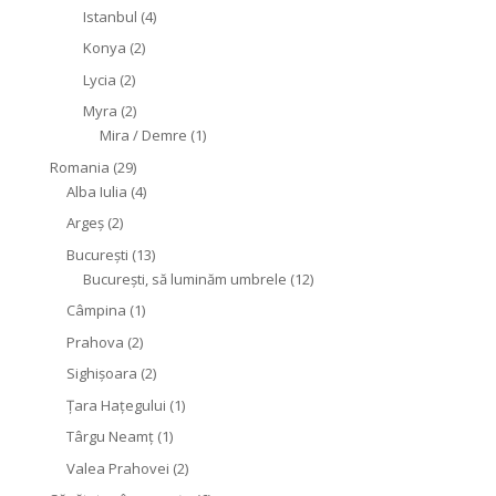
Istanbul
(4)
Konya
(2)
Lycia
(2)
Myra
(2)
Mira / Demre
(1)
Romania
(29)
Alba Iulia
(4)
Argeș
(2)
București
(13)
București, să luminăm umbrele
(12)
Câmpina
(1)
Prahova
(2)
Sighişoara
(2)
Țara Hațegului
(1)
Târgu Neamţ
(1)
Valea Prahovei
(2)