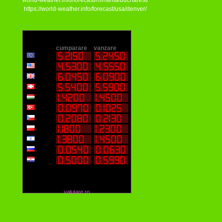
world-weather.info/forecast/romania/bucharest/
https://world-weather.info/forecast/usa/denver/
valutare.ro