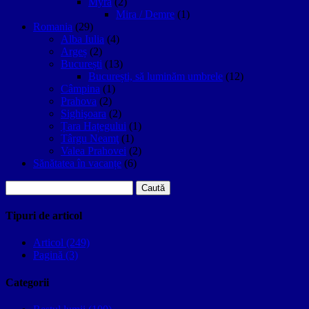
Myra
(2)
Mira / Demre
(1)
Romania
(29)
Alba Iulia
(4)
Argeș
(2)
București
(13)
București, să luminăm umbrele
(12)
Câmpina
(1)
Prahova
(2)
Sighişoara
(2)
Țara Hațegului
(1)
Târgu Neamţ
(1)
Valea Prahovei
(2)
Sănătatea în vacanțe
(6)
Caută
după:
Tipuri de articol
Articol (249)
Pagină (3)
Categorii