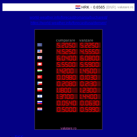
valutare.ro
world-weather.info/forecast/romania/bucharest/
https://world-weather.info/forecast/usa/denver/
valutare.ro