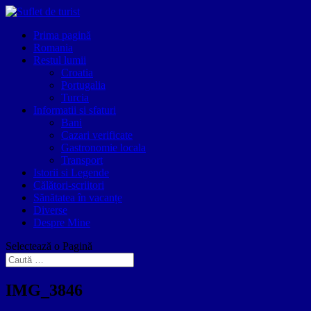
Prima pagină
Romania
Restul lumii
Croatia
Portugalia
Turcia
Informatii si sfaturi
Bani
Cazari verificate
Gastronomie locala
Transport
Istorii si Legende
Călători-scriitori
Sănătatea în vacanțe
Diverse
Despre Mine
Selectează o Pagină
IMG_3846