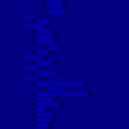
Kavala
(1)
Salonic
(2)
Thassos
(3)
Italia
(6)
Trieste
(4)
Portugalia
(22)
Algarve
(3)
Coimbra
(3)
Lisabona
(9)
Sintra
(2)
Porto
(3)
Slovenia
(3)
Postojna
(3)
Spania
(7)
Andalusia
(4)
Turcia
(27)
Anatolia / Anadolu de Est
(5)
Ankara
(1)
Anatolia centrală și de nord
(6)
Antiohia
(3)
Cappadocia
(1)
Efes
(2)
Istanbul
(4)
Konya
(2)
Lycia
(2)