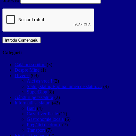
Site web
Categorii
Călători-scriitori
(3)
Despre Mine
(1)
Diverse
(69)
Aici aș vrea !
(2)
Statui, statui, E plină lumea de statui….
(9)
SuperBlog
(8)
Gânduri pe tastatură
(2)
Informatii si sfaturi
(42)
Bani
(4)
Cazari verificate
(17)
Gastronomie locala
(6)
Pregătiri de drum.
(7)
Transport
(7)
Istorii si Legende
(7)