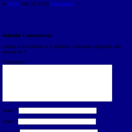
de
Elvira
|
feb. 26, 2019
|
0 comentarii
Introdu Comentariu
Adresa ta de email nu va fi publicată.
Câmpurile obligatorii sunt
marcate cu
*
Comentariu
*
Nume
*
Email
*