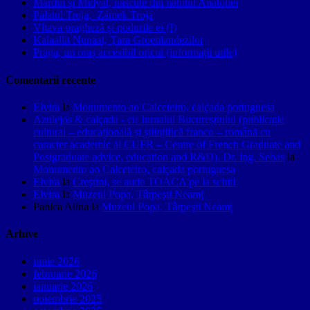
Mardin și Midyat, născute din nahitul Anatoliei
Palatul Troja, Zámek Troja
Vltava pragheză și podurile ei (I)
Kalaallit Nunaat, Țara Groenlandezilor
Praga, un oraș accesibil oricui (informații utile)
Comentarii recente
Elvira
la
Monumento ao Calceteiro, calçada portuguesa
Azulejos & calçada - cu Jurnalul Bucureștiului (publicație
cultural – educațională și științifică franco – română cu
caracter academic al CUFR – Centre of French Graduate and
Postgraduate advice, education and R&D). Dr. ing. Sebas
la
Monumento ao Calceteiro, calçada portuguesa
Elvira
la
Creştini, se aude TOACA pe la schit!
Elvira
la
Muzeul Popa, Târpeşti Neamţ
Panica Alina
la
Muzeul Popa, Târpeşti Neamţ
Arhive
iunie 2026
februarie 2026
ianuarie 2026
noiembrie 2025