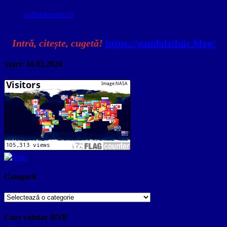
sufletdeturist.ro
Intră, citește, cugetă!
https://gandulzilnic.blog/
Start: 18.02.2020
Categorii
Categorii
Curs valutar BNR