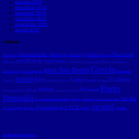
ianuarie 2019
decembrie 2018
noiembrie 2018
octombrie 2018
septembrie 2018
august 2018
Etichete
Alfapendular
Algarve
Amasya
Atena
București
Alba Iulia
Belem
certificat de vaccinare
Bulgaria
Comboios de Portugal
Crăciun
Ferdinand
Grecia
gara Sao Bento
Întregitorul
gara Campanha
Hierapolis
istorii
Kars
Lagos
Lisabona
Istanbul
kavârma
Konya
legende
lipscani
Porto
Melnik
Pomorie
Lupa capitolina
Makaza
muzeu
pașaport
Portugalia
Sevilla
Regina Maria a României
Rojen
Romaero
Roza Vânturilor
vacanță
Syntagma
test PCR
Sf. Gheorghe
shopska
Turcia
veterani
sufletdeturist.ro