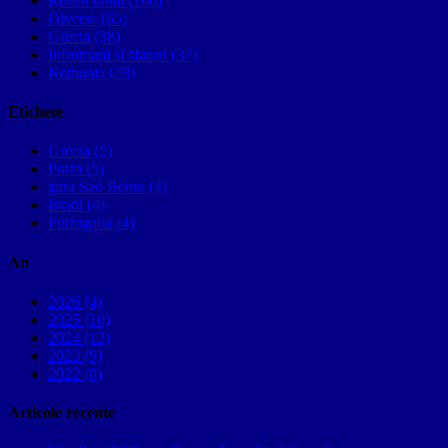
Restul lumii (100)
Diverse (65)
Grecia (38)
Informatii si sfaturi (37)
Romania (28)
Etichete
Grecia (5)
Porto (5)
gara Sao Bento (4)
istorii (4)
Portugalia (4)
An
2026 (4)
2025 (10)
2024 (12)
2023 (9)
2022 (8)
Articole recente