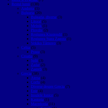
Restul lumii
(138)
Andorra
(1)
Bulgaria
(20)
Bulgaria, diverse
(3)
Litoral
(5)
Melnik
(1)
Plovdiv
(2)
Regiunea Kiustendil
(1)
Regiunea Stara Zagora
(1)
Vekiko Târnovo
(3)
Cehia
(5)
Praga
(3)
Croatia
(9)
Split
(3)
Zadar
(2)
Zagreb
(3)
Grecia
(38)
Atena
(4)
Corfu
(4)
Diverse despre Grecia
(7)
Epir
(4)
Insulele Ionice
(5)
Kastoria
(1)
Macedonia
(11)