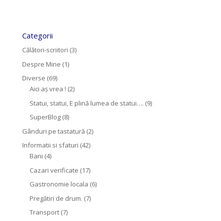
Categorii
Călători-scriitori
(3)
Despre Mine
(1)
Diverse
(69)
Aici aș vrea !
(2)
Statui, statui, E plină lumea de statui….
(9)
SuperBlog
(8)
Gânduri pe tastatură
(2)
Informatii si sfaturi
(42)
Bani
(4)
Cazari verificate
(17)
Gastronomie locala
(6)
Pregătiri de drum.
(7)
Transport
(7)