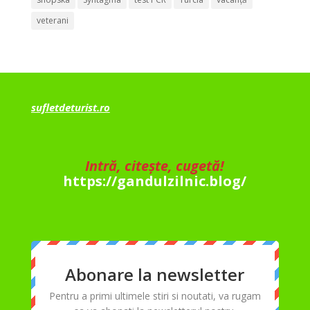
veterani
sufletdeturist.ro
Intră, citește, cugetă!
https://gandulzilnic.blog/
Abonare la newsletter
Pentru a primi ultimele stiri si noutati, va rugam