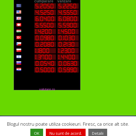
valutare.ro
Blogul nostru poate utiliza cookieuri. Firesc, ca orice alt site.
OK
Nu sunt de acord.
Detalii
©
SufletDeTurist.ro
| un proiect
Gazduire.NET