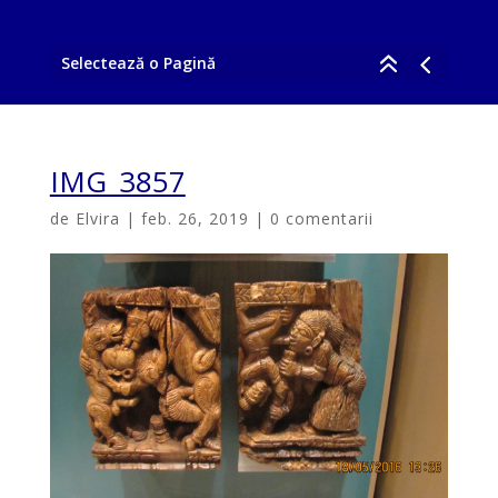
Selectează o Pagină
IMG_3857
de
Elvira
|
feb. 26, 2019
|
0 comentarii