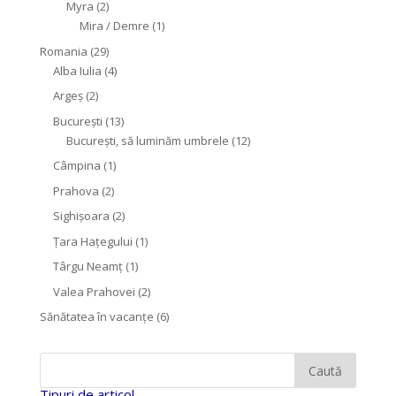
Myra
(2)
Mira / Demre
(1)
Romania
(29)
Alba Iulia
(4)
Argeș
(2)
București
(13)
București, să luminăm umbrele
(12)
Câmpina
(1)
Prahova
(2)
Sighişoara
(2)
Țara Hațegului
(1)
Târgu Neamţ
(1)
Valea Prahovei
(2)
Sănătatea în vacanțe
(6)
Tipuri de articol