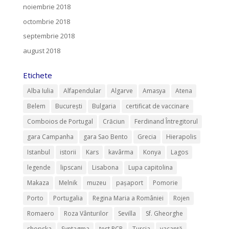
noiembrie 2018
octombrie 2018
septembrie 2018
august 2018
Etichete
Alba Iulia
Alfapendular
Algarve
Amasya
Atena
Belem
București
Bulgaria
certificat de vaccinare
Comboios de Portugal
Crăciun
Ferdinand Întregitorul
gara Campanha
gara Sao Bento
Grecia
Hierapolis
Istanbul
istorii
Kars
kavârma
Konya
Lagos
legende
lipscani
Lisabona
Lupa capitolina
Makaza
Melnik
muzeu
pașaport
Pomorie
Porto
Portugalia
Regina Maria a României
Rojen
Romaero
Roza Vânturilor
Sevilla
Sf. Gheorghe
shopska
Syntagma
test PCR
Turcia
vacanță