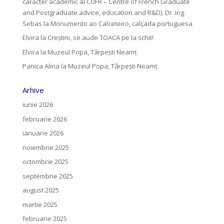
caracter academic al CUFR – Centre of French Graduate
and Postgraduate advice, education and R&D). Dr. ing.
Sebas
la
Monumento ao Calceteiro, calçada portuguesa
Elvira
la
Creştini, se aude TOACA pe la schit!
Elvira
la
Muzeul Popa, Târpeşti Neamţ
Panica Alina
la
Muzeul Popa, Târpeşti Neamţ
Arhive
iunie 2026
februarie 2026
ianuarie 2026
noiembrie 2025
octombrie 2025
septembrie 2025
august 2025
martie 2025
februarie 2025