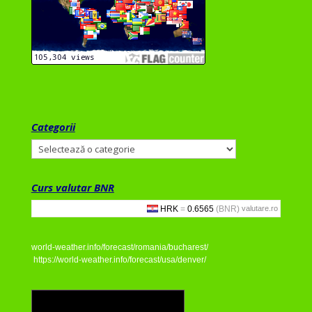
Categorii
Categorii
Curs valutar BNR
valutare.ro
world-weather.info/forecast/romania/bucharest/
https://world-weather.info/forecast/usa/denver/