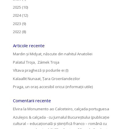
2025 (10)
2024 (12)
2023 (9)
2022 (8)
Articole recente
Mardin și Midyat, născute din nahitul Anatoliei
Palatul Troja, Zámek Troja
Vltava pragheză și podurile ei (I)
Kalaallit Nunaat, Țara Groenlandezilor
Praga, un oraș accesibil oricui (informații utile)
Comentarii recente
Elvira
la
Monumento ao Calceteiro, calçada portuguesa
Azulejos & calçada - cu Jurnalul Bucureștiului (publicație
cultural – educațională și științifică franco – română cu