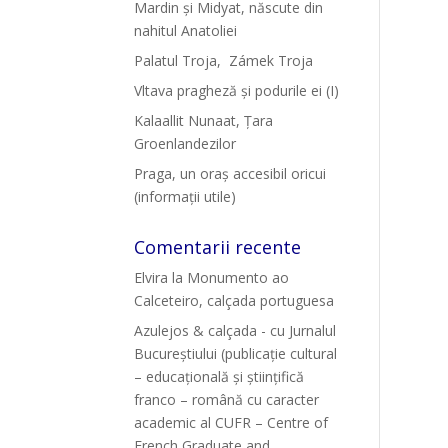
Mardin și Midyat, născute din
nahitul Anatoliei
Palatul Troja, Zámek Troja
Vltava pragheză și podurile ei (I)
Kalaallit Nunaat, Țara
Groenlandezilor
Praga, un oraș accesibil oricui
(informații utile)
Comentarii recente
Elvira
la
Monumento ao
Calceteiro, calçada portuguesa
Azulejos & calçada - cu Jurnalul
Bucureștiului (publicație cultural
– educațională și științifică
franco – română cu caracter
academic al CUFR – Centre of
French Graduate and