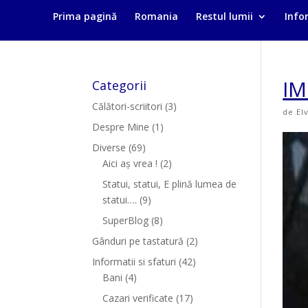
Prima pagină
Romania
Restul lumii
Infor
IM
Categorii
Călători-scriitori
(3)
de
El
Despre Mine
(1)
Diverse
(69)
Aici aș vrea !
(2)
Statui, statui, E plină lumea de
statui….
(9)
SuperBlog
(8)
Gânduri pe tastatură
(2)
Informatii si sfaturi
(42)
Bani
(4)
Cazari verificate
(17)