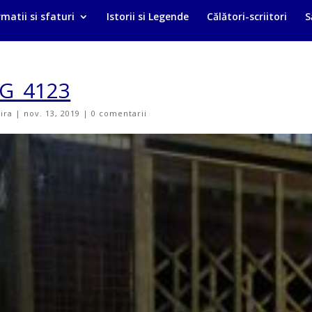
matii si sfaturi
Istorii si Legende
Călători-scriitori
S
G_4123
vira
|
nov. 13, 2019
|
0 comentarii