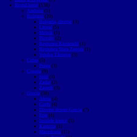
Restul lumii
(138)
Andorra
(1)
Bulgaria
(20)
Bulgaria, diverse
(3)
Litoral
(5)
Melnik
(1)
Plovdiv
(2)
Regiunea Kiustendil
(1)
Regiunea Stara Zagora
(1)
Vekiko Târnovo
(3)
Cehia
(5)
Praga
(3)
Croatia
(9)
Split
(3)
Zadar
(2)
Zagreb
(3)
Grecia
(38)
Atena
(4)
Corfu
(4)
Diverse despre Grecia
(7)
Epir
(4)
Insulele Ionice
(5)
Kastoria
(1)
Macedonia
(11)