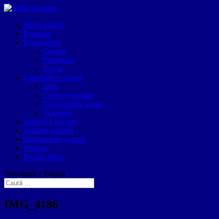
Prima pagină
Romania
Restul lumii
Croatia
Portugalia
Turcia
Informatii si sfaturi
Bani
Cazari verificate
Gastronomie locala
Transport
Istorii si Legende
Călători-scriitori
Sănătatea în vacanțe
Diverse
Despre Mine
Selectează o Pagină
IMG_4186