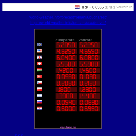
valutare.ro
world-weather.info/forecast/romania/bucharest/
https://world-weather.info/forecast/usa/denver/
valutare.ro