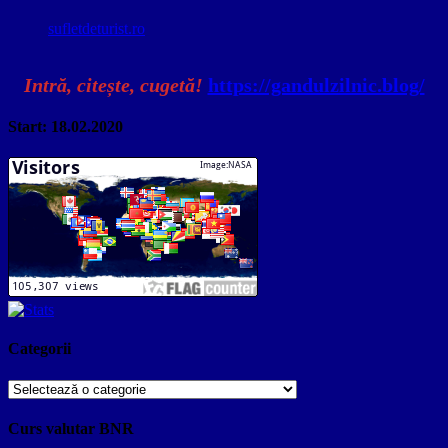
sufletdeturist.ro
Intră, citește, cugetă!
https://gandulzilnic.blog/
Start: 18.02.2020
Categorii
Categorii
Curs valutar BNR