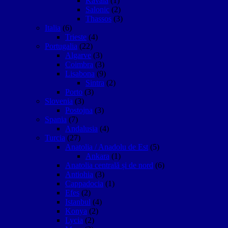
Kavala
(1)
Salonic
(2)
Thassos
(3)
Italia
(6)
Trieste
(4)
Portugalia
(22)
Algarve
(3)
Coimbra
(3)
Lisabona
(9)
Sintra
(2)
Porto
(3)
Slovenia
(3)
Postojna
(3)
Spania
(7)
Andalusia
(4)
Turcia
(27)
Anatolia / Anadolu de Est
(5)
Ankara
(1)
Anatolia centrală și de nord
(6)
Antiohia
(3)
Cappadocia
(1)
Efes
(2)
Istanbul
(4)
Konya
(2)
Lycia
(2)