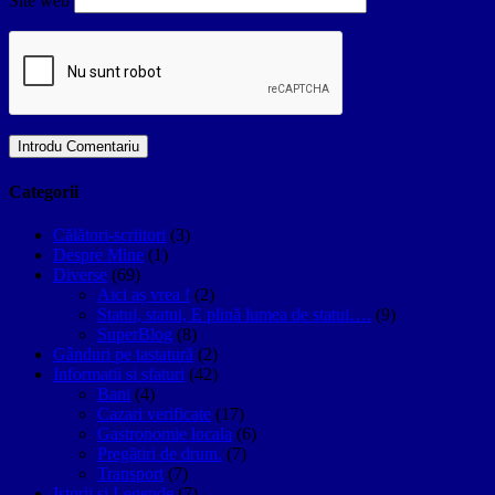
Site web
Categorii
Călători-scriitori
(3)
Despre Mine
(1)
Diverse
(69)
Aici aș vrea !
(2)
Statui, statui, E plină lumea de statui….
(9)
SuperBlog
(8)
Gânduri pe tastatură
(2)
Informatii si sfaturi
(42)
Bani
(4)
Cazari verificate
(17)
Gastronomie locala
(6)
Pregătiri de drum.
(7)
Transport
(7)
Istorii si Legende
(7)