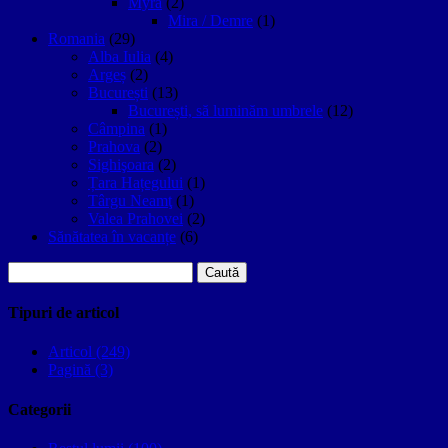
Myra
(2)
Mira / Demre
(1)
Romania
(29)
Alba Iulia
(4)
Argeș
(2)
București
(13)
București, să luminăm umbrele
(12)
Câmpina
(1)
Prahova
(2)
Sighişoara
(2)
Țara Hațegului
(1)
Târgu Neamţ
(1)
Valea Prahovei
(2)
Sănătatea în vacanțe
(6)
Caută
după:
Tipuri de articol
Articol (249)
Pagină (3)
Categorii