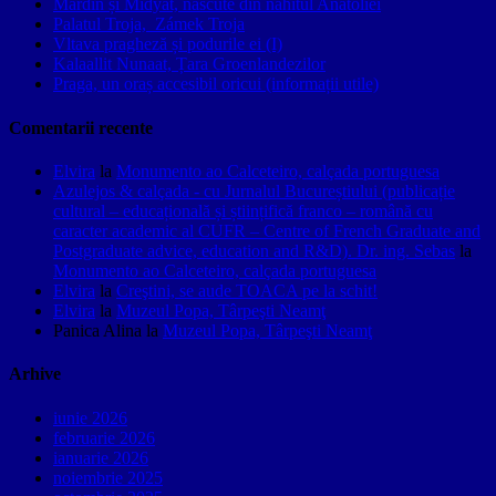
Mardin și Midyat, născute din nahitul Anatoliei
Palatul Troja, Zámek Troja
Vltava pragheză și podurile ei (I)
Kalaallit Nunaat, Țara Groenlandezilor
Praga, un oraș accesibil oricui (informații utile)
Comentarii recente
Elvira
la
Monumento ao Calceteiro, calçada portuguesa
Azulejos & calçada - cu Jurnalul Bucureștiului (publicație
cultural – educațională și științifică franco – română cu
caracter academic al CUFR – Centre of French Graduate and
Postgraduate advice, education and R&D). Dr. ing. Sebas
la
Monumento ao Calceteiro, calçada portuguesa
Elvira
la
Creştini, se aude TOACA pe la schit!
Elvira
la
Muzeul Popa, Târpeşti Neamţ
Panica Alina
la
Muzeul Popa, Târpeşti Neamţ
Arhive
iunie 2026
februarie 2026
ianuarie 2026
noiembrie 2025