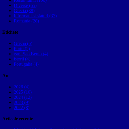
Restul lumii (100)
Diverse (65)
Grecia (38)
Informatii si sfaturi (37)
Romania (28)
Etichete
Grecia (5)
Porto (5)
gara Sao Bento (4)
istorii (4)
Portugalia (4)
An
2026 (4)
2025 (10)
2024 (12)
2023 (9)
2022 (8)
Articole recente