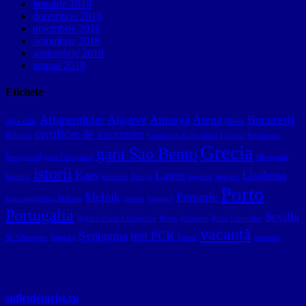
ianuarie 2019
decembrie 2018
noiembrie 2018
octombrie 2018
septembrie 2018
august 2018
Etichete
Alfapendular
Algarve
Amasya
Atena
București
Alba Iulia
Belem
certificat de vaccinare
Bulgaria
Comboios de Portugal
Crăciun
Ferdinand
Grecia
gara Sao Bento
Întregitorul
gara Campanha
Hierapolis
istorii
Kars
Lagos
Lisabona
Istanbul
kavârma
Konya
legende
lipscani
Porto
Melnik
Pomorie
Lupa capitolina
Makaza
muzeu
pașaport
Portugalia
Sevilla
Regina Maria a României
Rojen
Romaero
Roza Vânturilor
vacanță
Syntagma
test PCR
Sf. Gheorghe
shopska
Turcia
veterani
sufletdeturist.ro