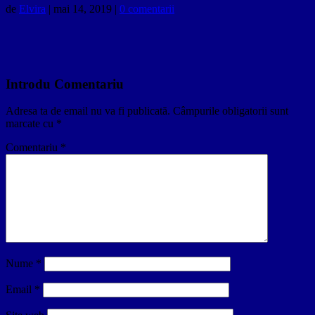
de
Elvira
|
mai 14, 2019
|
0 comentarii
Introdu Comentariu
Adresa ta de email nu va fi publicată.
Câmpurile obligatorii sunt
marcate cu
*
Comentariu
*
Nume
*
Email
*