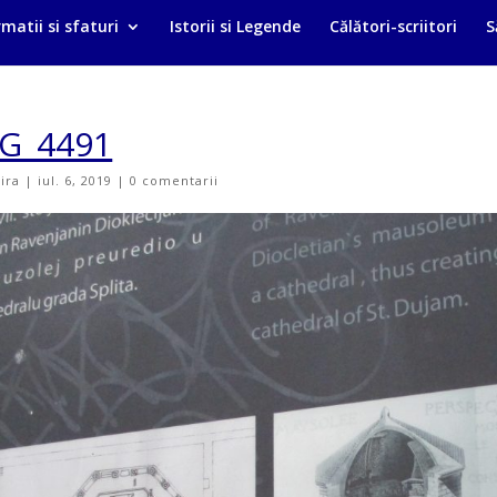
matii si sfaturi
Istorii si Legende
Călători-scriitori
S
G_4491
vira
|
iul. 6, 2019
|
0 comentarii