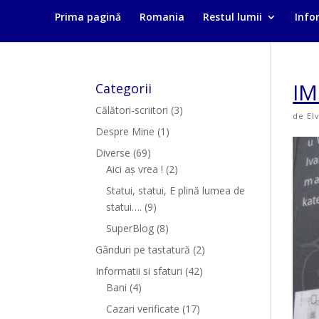
Prima pagină
Romania
Restul lumii
Infor
IM
Categorii
Călători-scriitori
(3)
de
El
Despre Mine
(1)
Diverse
(69)
Aici aș vrea !
(2)
Statui, statui, E plină lumea de
statui….
(9)
SuperBlog
(8)
Gânduri pe tastatură
(2)
Informatii si sfaturi
(42)
Bani
(4)
Cazari verificate
(17)