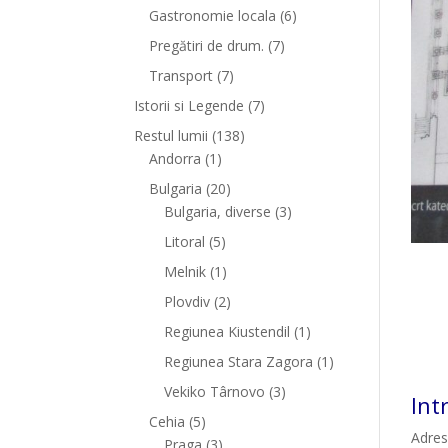
Gastronomie locala
(6)
Pregătiri de drum.
(7)
Transport
(7)
Istorii si Legende
(7)
Restul lumii
(138)
Andorra
(1)
Bulgaria
(20)
Bulgaria, diverse
(3)
Litoral
(5)
Melnik
(1)
Plovdiv
(2)
Regiunea Kiustendil
(1)
Regiunea Stara Zagora
(1)
Vekiko Târnovo
(3)
Int
Cehia
(5)
Adres
Praga
(3)