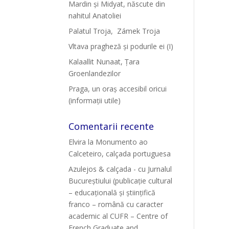
Mardin și Midyat, născute din
nahitul Anatoliei
Palatul Troja, Zámek Troja
Vltava pragheză și podurile ei (I)
Kalaallit Nunaat, Țara
Groenlandezilor
Praga, un oraș accesibil oricui
(informații utile)
Comentarii recente
Elvira
la
Monumento ao
Calceteiro, calçada portuguesa
Azulejos & calçada - cu Jurnalul
Bucureștiului (publicație cultural
– educațională și științifică
franco – română cu caracter
academic al CUFR – Centre of
French Graduate and