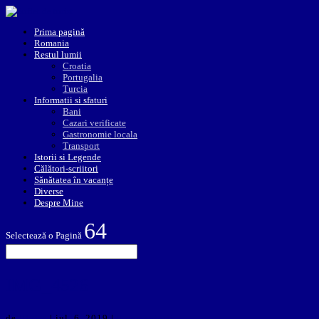
Prima pagină
Romania
Restul lumii
Croatia
Portugalia
Turcia
Informatii si sfaturi
Bani
Cazari verificate
Gastronomie locala
Transport
Istorii si Legende
Călători-scriitori
Sănătatea în vacanțe
Diverse
Despre Mine
Selectează o Pagină
IMG_4526
de
Elvira
|
iul. 6, 2019
|
0 comentarii