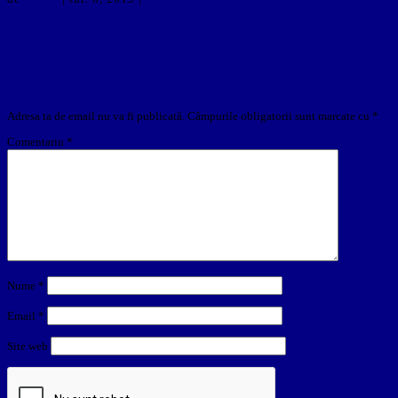
Introdu Comentariu
Adresa ta de email nu va fi publicată.
Câmpurile obligatorii sunt marcate cu
*
Comentariu
*
Nume
*
Email
*
Site web