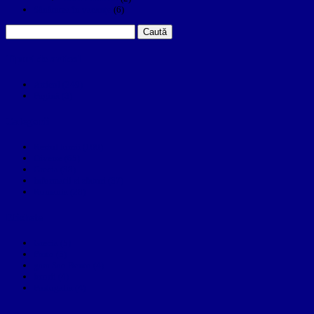
Sănătatea în vacanțe
(6)
Caută
după:
Tipuri de articol
Articol (249)
Pagină (3)
Categorii
Restul lumii (100)
Diverse (65)
Grecia (38)
Informatii si sfaturi (37)
Romania (28)
Etichete
Grecia (5)
Porto (5)
gara Sao Bento (4)
istorii (4)
Portugalia (4)
An