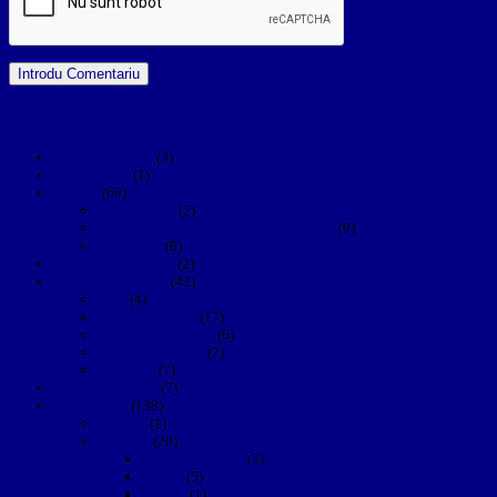
Categorii
Călători-scriitori
(3)
Despre Mine
(1)
Diverse
(69)
Aici aș vrea !
(2)
Statui, statui, E plină lumea de statui….
(9)
SuperBlog
(8)
Gânduri pe tastatură
(2)
Informatii si sfaturi
(42)
Bani
(4)
Cazari verificate
(17)
Gastronomie locala
(6)
Pregătiri de drum.
(7)
Transport
(7)
Istorii si Legende
(7)
Restul lumii
(138)
Andorra
(1)
Bulgaria
(20)
Bulgaria, diverse
(3)
Litoral
(5)
Melnik
(1)