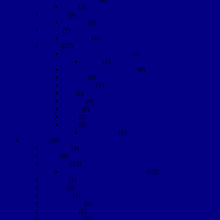
Porto
(3)
Slovenia
(3)
Postojna
(3)
Spania
(7)
Andalusia
(4)
Turcia
(27)
Anatolia / Anadolu de Est
(5)
Ankara
(1)
Anatolia centrală și de nord
(6)
Antiohia
(3)
Cappadocia
(1)
Efes
(2)
Istanbul
(4)
Konya
(2)
Lycia
(2)
Myra
(2)
Mira / Demre
(1)
Romania
(29)
Alba Iulia
(4)
Argeș
(2)
București
(13)
București, să luminăm umbrele
(12)
Câmpina
(1)
Prahova
(2)
Sighişoara
(2)
Țara Hațegului
(1)
Târgu Neamţ
(1)
Valea Prahovei
(2)