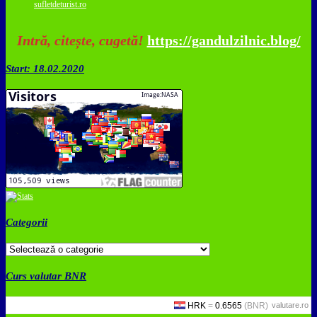
sufletdeturist.ro
Intră, citește, cugetă!
https://gandulzilnic.blog/
Start: 18.02.2020
Categorii
Categorii
Curs valutar BNR
valutare.ro