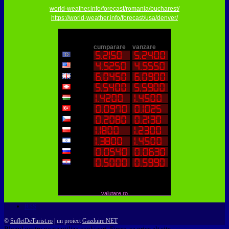
world-weather.info/forecast/romania/bucharest/
https://world-weather.info/forecast/usa/denver/
valutare.ro
RSS
©
SufletDeTurist.ro
| un proiect
Gazduire.NET
Blogul nostru poate utiliza cookieuri. Firesc, ca orice alt site.
OK
Nu sunt de