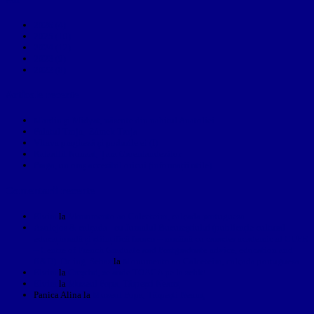
2026 (4)
2025 (10)
2024 (12)
2023 (9)
2022 (8)
Articole recente
Mardin și Midyat, născute din nahitul Anatoliei
Palatul Troja, Zámek Troja
Vltava pragheză și podurile ei (I)
Kalaallit Nunaat, Țara Groenlandezilor
Praga, un oraș accesibil oricui (informații utile)
Comentarii recente
Elvira
la
Monumento ao Calceteiro, calçada portuguesa
Azulejos & calçada - cu Jurnalul Bucureștiului (publicație cultural –
educațională și științifică franco – română cu caracter academic al CUFR
– Centre of French Graduate and Postgraduate advice, education and
R&D). Dr. ing. Sebas
la
Monumento ao Calceteiro, calçada portuguesa
Elvira
la
Creştini, se aude TOACA pe la schit!
Elvira
la
Muzeul Popa, Târpeşti Neamţ
Panica Alina
la
Muzeul Popa, Târpeşti Neamţ