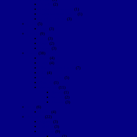
Plovdiv
(2)
Regiunea Kiustendil
(1)
Regiunea Stara Zagora
(1)
Vekiko Târnovo
(3)
Cehia
(5)
Praga
(3)
Croatia
(9)
Split
(3)
Zadar
(2)
Zagreb
(3)
Grecia
(38)
Atena
(4)
Corfu
(4)
Diverse despre Grecia
(7)
Epir
(4)
Insulele Ionice
(5)
Kastoria
(1)
Macedonia
(11)
Kavala
(1)
Salonic
(2)
Thassos
(3)
Italia
(6)
Trieste
(4)
Portugalia
(22)
Algarve
(3)
Coimbra
(3)
Lisabona
(9)
Sintra
(2)