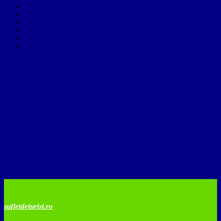
ianuarie 2019
decembrie 2018
noiembrie 2018
octombrie 2018
septembrie 2018
august 2018
Etichete
Alfapendular
Algarve
Amasya
Atena
București
Alba Iulia
Belem
certificat de vaccinare
Bulgaria
Comboios de Portugal
Crăciun
Ferdinand
Grecia
gara Sao Bento
Întregitorul
gara Campanha
Hierapolis
istorii
Kars
Lagos
Lisabona
Istanbul
kavârma
Konya
legende
lipscani
Lupa
Porto
Melnik
Pomorie
capitolina
Makaza
muzeu
pașaport
Portugalia
Sevilla
Regina Maria a României
Rojen
Romaero
Roza Vânturilor
vacanță
Syntagma
test PCR
Sf. Gheorghe
shopska
Turcia
veterani
sufletdeturist.ro