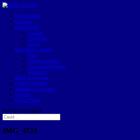
Prima pagină
Romania
Restul lumii
Croatia
Portugalia
Turcia
Informatii si sfaturi
Bani
Cazari verificate
Gastronomie locala
Transport
Istorii si Legende
Călători-scriitori
Sănătatea în vacanțe
Diverse
Despre Mine
Selectează o Pagină
IMG_4723