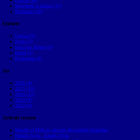
Grecia (38)
Informatii si sfaturi (37)
Romania (28)
Etichete
Grecia (5)
Porto (5)
gara Sao Bento (4)
istorii (4)
Portugalia (4)
An
2026 (4)
2025 (10)
2024 (12)
2023 (9)
2022 (8)
Articole recente
Mardin și Midyat, născute din nahitul Anatoliei
Palatul Troja, Zámek Troja