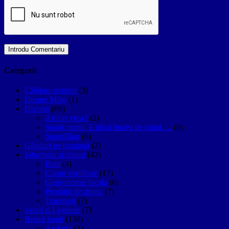
Categorii
Călători-scriitori
(3)
Despre Mine
(1)
Diverse
(69)
Aici aș vrea !
(2)
Statui, statui, E plină lumea de statui….
(9)
SuperBlog
(8)
Gânduri pe tastatură
(2)
Informatii si sfaturi
(42)
Bani
(4)
Cazari verificate
(17)
Gastronomie locala
(6)
Pregătiri de drum.
(7)
Transport
(7)
Istorii si Legende
(7)
Restul lumii
(138)
Andorra
(1)