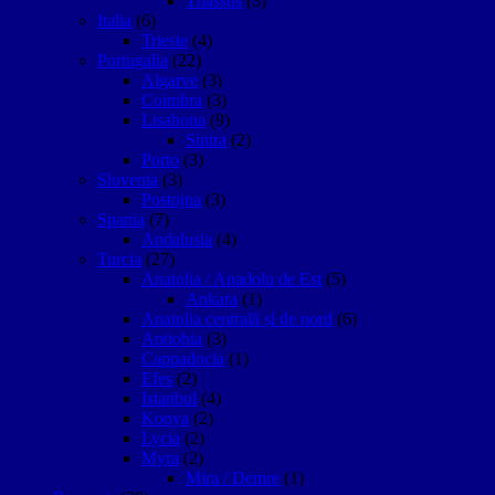
Thassos
(3)
Italia
(6)
Trieste
(4)
Portugalia
(22)
Algarve
(3)
Coimbra
(3)
Lisabona
(9)
Sintra
(2)
Porto
(3)
Slovenia
(3)
Postojna
(3)
Spania
(7)
Andalusia
(4)
Turcia
(27)
Anatolia / Anadolu de Est
(5)
Ankara
(1)
Anatolia centrală și de nord
(6)
Antiohia
(3)
Cappadocia
(1)
Efes
(2)
Istanbul
(4)
Konya
(2)
Lycia
(2)
Myra
(2)
Mira / Demre
(1)