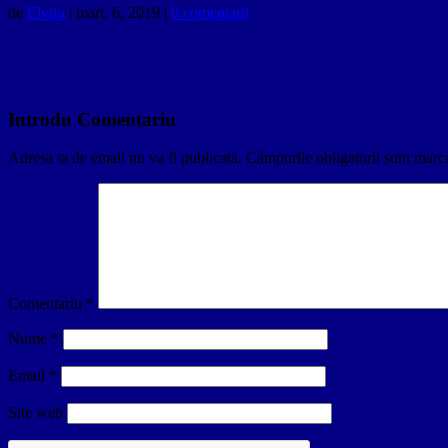
de
Elvira
|
mart. 6, 2019
|
0 comentarii
Introdu Comentariu
Adresa ta de email nu va fi publicată.
Câmpurile obligatorii sunt marc
Comentariu
*
Nume
*
Email
*
Site web