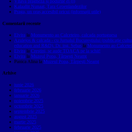
Vltava pragheză și podurile ei (I)
Kalaallit Nunaat, Țara Groenlandezilor
Praga, un oraș accesibil oricui (informații utile)
Comentarii recente
Elvira
la
Monumento ao Calceteiro, calçada portuguesa
Azulejos & calçada - cu Jurnalul Bucureștiului (publicație cult
education and R&D). Dr. ing. Sebas
la
Monumento ao Calceteir
Elvira
la
Creştini, se aude TOACA pe la schit!
Elvira
la
Muzeul Popa, Târpeşti Neamţ
Panica Alina
la
Muzeul Popa, Târpeşti Neamţ
Arhive
iunie 2026
februarie 2026
ianuarie 2026
noiembrie 2025
octombrie 2025
septembrie 2025
august 2025
martie 2025
februarie 2025