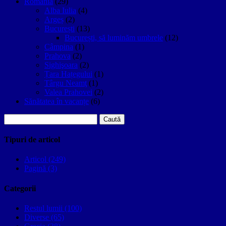
Romania
(29)
Alba Iulia
(4)
Argeș
(2)
București
(13)
București, să luminăm umbrele
(12)
Câmpina
(1)
Prahova
(2)
Sighişoara
(2)
Țara Hațegului
(1)
Târgu Neamţ
(1)
Valea Prahovei
(2)
Sănătatea în vacanțe
(6)
Caută
după:
Tipuri de articol
Articol (249)
Pagină (3)
Categorii
Restul lumii (100)
Diverse (65)