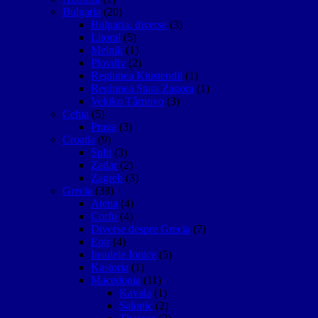
Bulgaria
(20)
Bulgaria, diverse
(3)
Litoral
(5)
Melnik
(1)
Plovdiv
(2)
Regiunea Kiustendil
(1)
Regiunea Stara Zagora
(1)
Vekiko Târnovo
(3)
Cehia
(5)
Praga
(3)
Croatia
(9)
Split
(3)
Zadar
(2)
Zagreb
(3)
Grecia
(38)
Atena
(4)
Corfu
(4)
Diverse despre Grecia
(7)
Epir
(4)
Insulele Ionice
(5)
Kastoria
(1)
Macedonia
(11)
Kavala
(1)
Salonic
(2)