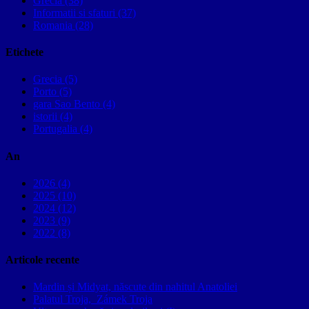
Grecia (38)
Informatii si sfaturi (37)
Romania (28)
Etichete
Grecia (5)
Porto (5)
gara Sao Bento (4)
istorii (4)
Portugalia (4)
An
2026 (4)
2025 (10)
2024 (12)
2023 (9)
2022 (8)
Articole recente
Mardin și Midyat, născute din nahitul Anatoliei
Palatul Troja, Zámek Troja