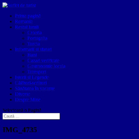
Prima pagină
Romania
Restul lumii
Croatia
Portugalia
Turcia
Informatii si sfaturi
Bani
Cazari verificate
Gastronomie locala
Transport
Istorii si Legende
Călători-scriitori
Sănătatea în vacanțe
Diverse
Despre Mine
Selectează o Pagină
IMG_4735