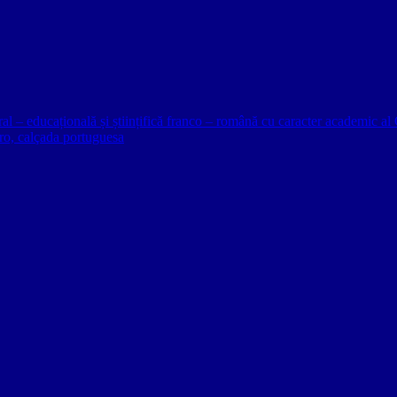
ural – educațională și științifică franco – română cu caracter academic
o, calçada portuguesa