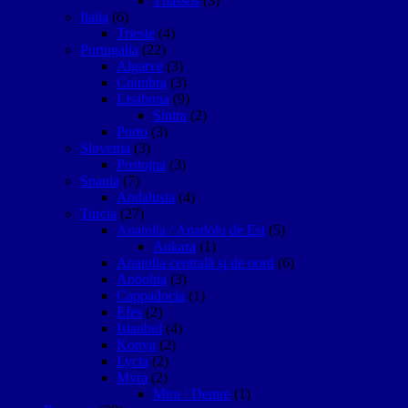
Thassos
(3)
Italia
(6)
Trieste
(4)
Portugalia
(22)
Algarve
(3)
Coimbra
(3)
Lisabona
(9)
Sintra
(2)
Porto
(3)
Slovenia
(3)
Postojna
(3)
Spania
(7)
Andalusia
(4)
Turcia
(27)
Anatolia / Anadolu de Est
(5)
Ankara
(1)
Anatolia centrală și de nord
(6)
Antiohia
(3)
Cappadocia
(1)
Efes
(2)
Istanbul
(4)
Konya
(2)
Lycia
(2)
Myra
(2)
Mira / Demre
(1)