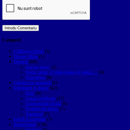
Categorii
Călători-scriitori
(3)
Despre Mine
(1)
Diverse
(69)
Aici aș vrea !
(2)
Statui, statui, E plină lumea de statui….
(9)
SuperBlog
(8)
Gânduri pe tastatură
(2)
Informatii si sfaturi
(42)
Bani
(4)
Cazari verificate
(17)
Gastronomie locala
(6)
Pregătiri de drum.
(7)
Transport
(7)
Istorii si Legende
(7)
Restul lumii
(138)
Andorra
(1)