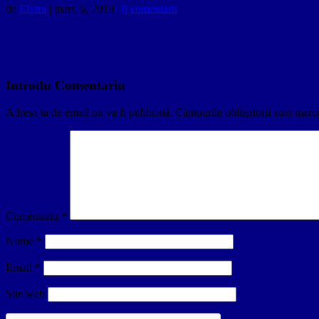
de
Elvira
|
mart. 6, 2019
|
0 comentarii
Introdu Comentariu
Adresa ta de email nu va fi publicată.
Câmpurile obligatorii sunt marc
Comentariu
*
Nume
*
Email
*
Site web