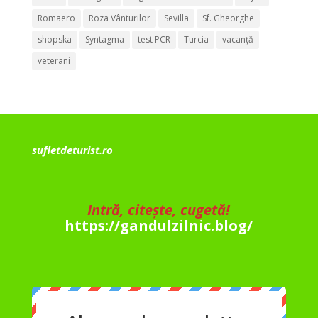
Romaero
Roza Vânturilor
Sevilla
Sf. Gheorghe
shopska
Syntagma
test PCR
Turcia
vacanță
veterani
sufletdeturist.ro
Intră, citește, cugetă!
https://gandulzilnic.blog/