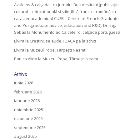
Azulejos & calçada - cu Jurnalul Bucureștiului (publicație
cultural – educațională și științifică franco – română cu
caracter academic al CUFR – Centre of French Graduate
and Postgraduate advice, education and R&D). Dr. ing.
Sebas
la
Monumento ao Calceteiro, calçada portuguesa
Elvira
la
Creştini, se aude TOACA pe la schit!
Elvira
la
Muzeul Popa, Târpeşti Neamţ
Panica Alina
la
Muzeul Popa, Târpeşti Neamţ
Arhive
iunie 2026
februarie 2026
ianuarie 2026
noiembrie 2025
octombrie 2025
septembrie 2025
august 2025