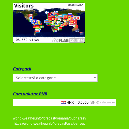
Categorii
Categorii
Curs valutar BNR
valutare.ro
world-weather.info/forecast/romania/bucharest/
https://world-weather.info/forecast/usa/denver/