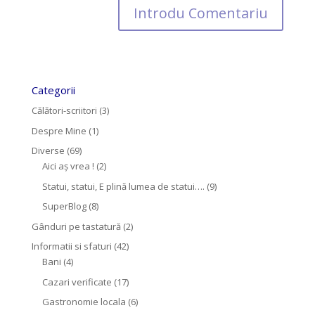
Categorii
Călători-scriitori
(3)
Despre Mine
(1)
Diverse
(69)
Aici aș vrea !
(2)
Statui, statui, E plină lumea de statui….
(9)
SuperBlog
(8)
Gânduri pe tastatură
(2)
Informatii si sfaturi
(42)
Bani
(4)
Cazari verificate
(17)
Gastronomie locala
(6)