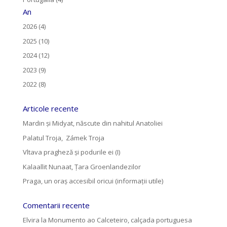
An
2026 (4)
2025 (10)
2024 (12)
2023 (9)
2022 (8)
Articole recente
Mardin și Midyat, născute din nahitul Anatoliei
Palatul Troja, Zámek Troja
Vltava pragheză și podurile ei (I)
Kalaallit Nunaat, Țara Groenlandezilor
Praga, un oraș accesibil oricui (informații utile)
Comentarii recente
Elvira
la
Monumento ao Calceteiro, calçada portuguesa