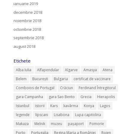
ianuarie 2019
decembrie 2018
noiembrie 2018
octombrie 2018
septembrie 2018
august 2018
Etichete
Alba Iulia
Alfapendular
Algarve
Amasya
Atena
Belem
București
Bulgaria
certificat de vaccinare
Comboios de Portugal
Crăciun
Ferdinand Întregitorul
gara Campanha
gara Sao Bento
Grecia
Hierapolis
Istanbul
istorii
Kars
kavârma
Konya
Lagos
legende
lipscani
Lisabona
Lupa capitolina
Makaza
Melnik
muzeu
pașaport
Pomorie
Porto
Portugalia
Regina Maria a României
Rojen