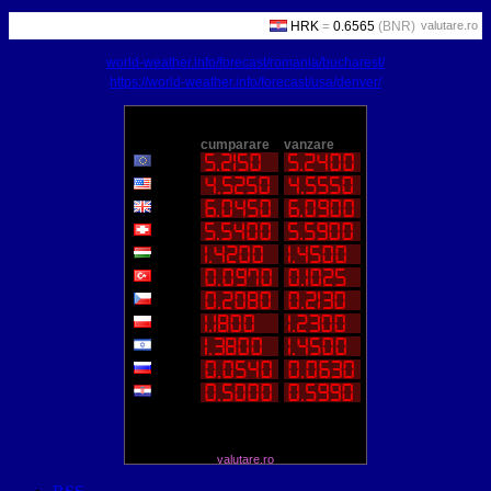
valutare.ro
world-weather.info/forecast/romania/bucharest/
https://world-weather.info/forecast/usa/denver/
valutare.ro