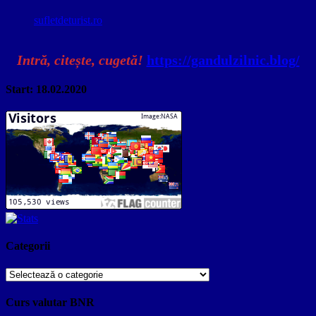
sufletdeturist.ro
Intră, citește, cugetă!
https://gandulzilnic.blog/
Start: 18.02.2020
Categorii
Categorii
Curs valutar BNR