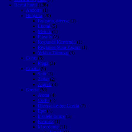
Restul lumii
(138)
Andorra
(1)
Bulgaria
(20)
Bulgaria, diverse
(3)
Litoral
(5)
Melnik
(1)
Plovdiv
(2)
Regiunea Kiustendil
(1)
Regiunea Stara Zagora
(1)
Vekiko Târnovo
(3)
Cehia
(5)
Praga
(3)
Croatia
(9)
Split
(3)
Zadar
(2)
Zagreb
(3)
Grecia
(38)
Atena
(4)
Corfu
(4)
Diverse despre Grecia
(7)
Epir
(4)
Insulele Ionice
(5)
Kastoria
(1)
Macedonia
(11)