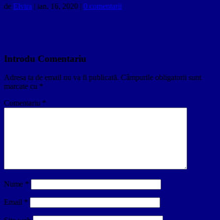
de
Elvira
|
ian. 16, 2020
|
0 comentarii
Introdu Comentariu
Adresa ta de email nu va fi publicată.
Câmpurile obligatorii sunt
marcate cu
*
Comentariu
*
Nume
*
Email
*