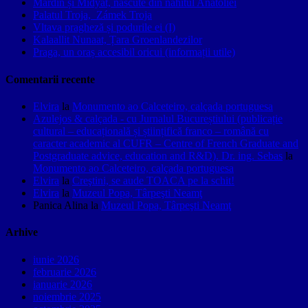
Mardin și Midyat, născute din nahitul Anatoliei
Palatul Troja, Zámek Troja
Vltava pragheză și podurile ei (I)
Kalaallit Nunaat, Țara Groenlandezilor
Praga, un oraș accesibil oricui (informații utile)
Comentarii recente
Elvira
la
Monumento ao Calceteiro, calçada portuguesa
Azulejos & calçada - cu Jurnalul Bucureștiului (publicație
cultural – educațională și științifică franco – română cu
caracter academic al CUFR – Centre of French Graduate and
Postgraduate advice, education and R&D). Dr. ing. Sebas
la
Monumento ao Calceteiro, calçada portuguesa
Elvira
la
Creştini, se aude TOACA pe la schit!
Elvira
la
Muzeul Popa, Târpeşti Neamţ
Panica Alina
la
Muzeul Popa, Târpeşti Neamţ
Arhive
iunie 2026
februarie 2026
ianuarie 2026
noiembrie 2025