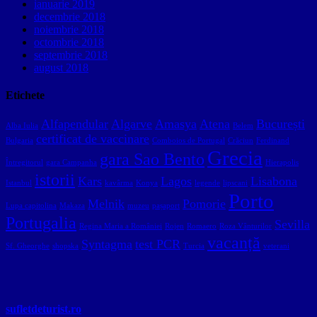
ianuarie 2019
decembrie 2018
noiembrie 2018
octombrie 2018
septembrie 2018
august 2018
Etichete
Alfapendular
Algarve
Amasya
Atena
București
Alba Iulia
Belem
certificat de vaccinare
Bulgaria
Comboios de Portugal
Crăciun
Ferdinand
Grecia
gara Sao Bento
Întregitorul
gara Campanha
Hierapolis
istorii
Kars
Lagos
Lisabona
Istanbul
kavârma
Konya
legende
lipscani
Porto
Melnik
Pomorie
Lupa capitolina
Makaza
muzeu
pașaport
Portugalia
Sevilla
Regina Maria a României
Rojen
Romaero
Roza Vânturilor
vacanță
Syntagma
test PCR
Sf. Gheorghe
shopska
Turcia
veterani
sufletdeturist.ro