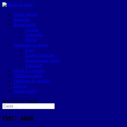
Prima pagină
Romania
Restul lumii
Croatia
Portugalia
Turcia
Informatii si sfaturi
Bani
Cazari verificate
Gastronomie locala
Transport
Istorii si Legende
Călători-scriitori
Sănătatea în vacanțe
Diverse
Despre Mine
Selectează o Pagină
IMG_4868