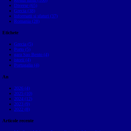
Restul lumii (100)
Diverse (65)
Grecia (38)
Informatii si sfaturi (37)
Romania (28)
Etichete
Grecia (5)
Porto (5)
gara Sao Bento (4)
istorii (4)
Portugalia (4)
An
2026 (4)
2025 (10)
2024 (12)
2023 (9)
2022 (8)
Articole recente