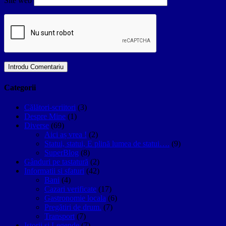
Site web
Categorii
Călători-scriitori
(3)
Despre Mine
(1)
Diverse
(69)
Aici aș vrea !
(2)
Statui, statui, E plină lumea de statui….
(9)
SuperBlog
(8)
Gânduri pe tastatură
(2)
Informatii si sfaturi
(42)
Bani
(4)
Cazari verificate
(17)
Gastronomie locala
(6)
Pregătiri de drum.
(7)
Transport
(7)
Istorii si Legende
(7)