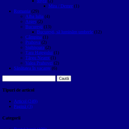
Myra
(2)
Mira / Demre
(1)
Romania
(29)
Alba Iulia
(4)
Argeș
(2)
București
(13)
București, să luminăm umbrele
(12)
Câmpina
(1)
Prahova
(2)
Sighişoara
(2)
Țara Hațegului
(1)
Târgu Neamţ
(1)
Valea Prahovei
(2)
Sănătatea în vacanțe
(6)
Caută
după:
Tipuri de articol
Articol (249)
Pagină (3)
Categorii