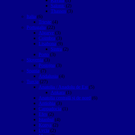
Kavala
(1)
Salonic
(2)
Thassos
(3)
Italia
(6)
Trieste
(4)
Portugalia
(22)
Algarve
(3)
Coimbra
(3)
Lisabona
(9)
Sintra
(2)
Porto
(3)
Slovenia
(3)
Postojna
(3)
Spania
(7)
Andalusia
(4)
Turcia
(27)
Anatolia / Anadolu de Est
(5)
Ankara
(1)
Anatolia centrală și de nord
(6)
Antiohia
(3)
Cappadocia
(1)
Efes
(2)
Istanbul
(4)
Konya
(2)
Lycia
(2)