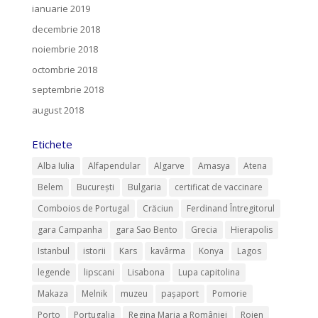
ianuarie 2019
decembrie 2018
noiembrie 2018
octombrie 2018
septembrie 2018
august 2018
Etichete
Alba Iulia
Alfapendular
Algarve
Amasya
Atena
Belem
București
Bulgaria
certificat de vaccinare
Comboios de Portugal
Crăciun
Ferdinand Întregitorul
gara Campanha
gara Sao Bento
Grecia
Hierapolis
Istanbul
istorii
Kars
kavârma
Konya
Lagos
legende
lipscani
Lisabona
Lupa capitolina
Makaza
Melnik
muzeu
pașaport
Pomorie
Porto
Portugalia
Regina Maria a României
Rojen