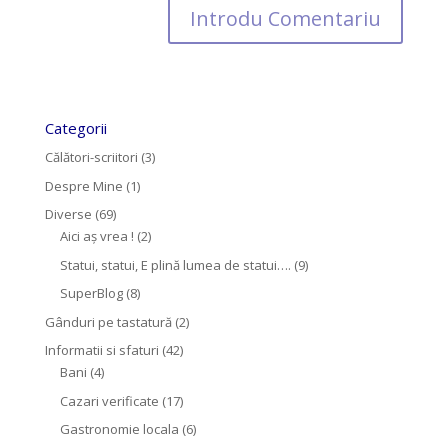
Categorii
Călători-scriitori
(3)
Despre Mine
(1)
Diverse
(69)
Aici aș vrea !
(2)
Statui, statui, E plină lumea de statui….
(9)
SuperBlog
(8)
Gânduri pe tastatură
(2)
Informatii si sfaturi
(42)
Bani
(4)
Cazari verificate
(17)
Gastronomie locala
(6)