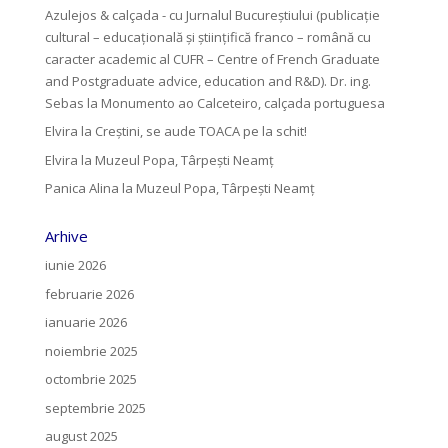
Azulejos & calçada - cu Jurnalul Bucureștiului (publicație
cultural – educațională și științifică franco – română cu
caracter academic al CUFR – Centre of French Graduate
and Postgraduate advice, education and R&D). Dr. ing.
Sebas
la
Monumento ao Calceteiro, calçada portuguesa
Elvira
la
Creştini, se aude TOACA pe la schit!
Elvira
la
Muzeul Popa, Târpeşti Neamţ
Panica Alina
la
Muzeul Popa, Târpeşti Neamţ
Arhive
iunie 2026
februarie 2026
ianuarie 2026
noiembrie 2025
octombrie 2025
septembrie 2025
august 2025