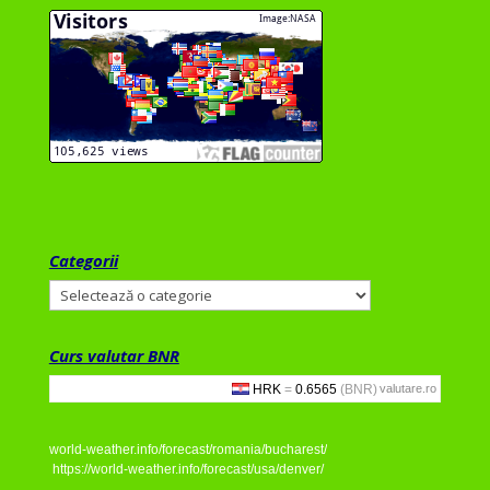
Categorii
Categorii
Curs valutar BNR
valutare.ro
world-weather.info/forecast/romania/bucharest/
https://world-weather.info/forecast/usa/denver/