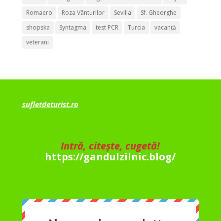
Romaero
Roza Vânturilor
Sevilla
Sf. Gheorghe
shopska
Syntagma
test PCR
Turcia
vacanță
veterani
sufletdeturist.ro
Intră, citește, cugetă!
https://gandulzilnic.blog/