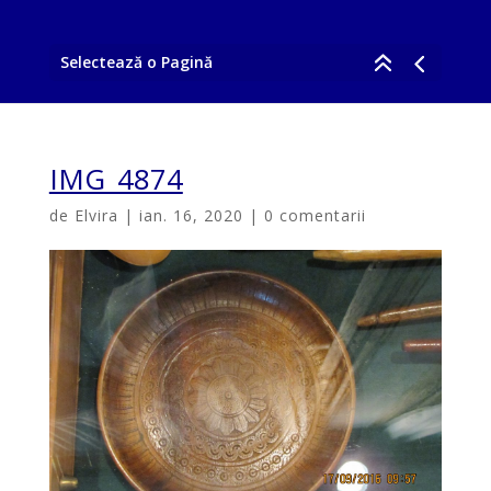
Selectează o Pagină
IMG_4874
de
Elvira
|
ian. 16, 2020
|
0 comentarii