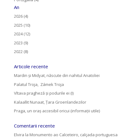
An
2026 (4)
2025 (10)
2024 (12)
2023 (9)
2022 (8)
Articole recente
Mardin și Midyat, născute din nahitul Anatoliei
Palatul Troja, Zámek Troja
Vltava pragheză și podurile ei (I)
Kalaallit Nunaat, Țara Groenlandezilor
Praga, un oraș accesibil oricui (informații utile)
Comentarii recente
Elvira
la
Monumento ao Calceteiro, calçada portuguesa