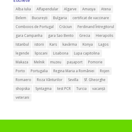
Alba Iulia
Alfapendular
Algarve
Amasya
Atena
Belem
București
Bulgaria
certificat de vaccinare
Comboios de Portugal
Crăciun
Ferdinand Întregitorul
gara Campanha
gara Sao Bento
Grecia
Hierapolis
Istanbul
istorii
Kars
kavârma
Konya
Lagos
legende
lipscani
Lisabona
Lupa capitolina
Makaza
Melnik
muzeu
pașaport
Pomorie
Porto
Portugalia
Regina Maria a României
Rojen
Romaero
Roza Vânturilor
Sevilla
Sf. Gheorghe
shopska
Syntagma
test PCR
Turcia
vacanță
veterani