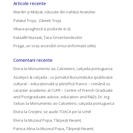
Articole recente
Mardin și Midyat, născute din nahitul Anatoliei
Palatul Troja, Zámek Troja
Vltava pragheză și podurile ei (I)
Kalaallit Nunaat, Țara Groenlandezilor
Praga, un oraș accesibil oricui (informații utile)
Comentarii recente
Elvira
la
Monumento ao Calceteiro, calçada portuguesa
Azulejos & calçada - cu Jurnalul Bucureștiului (publicație
cultural – educațională și științifică franco – română cu
caracter academic al CUFR – Centre of French Graduate
and Postgraduate advice, education and R&D). Dr. ing.
Sebas
la
Monumento ao Calceteiro, calçada portuguesa
Elvira
la
Creştini, se aude TOACA pe la schit!
Elvira
la
Muzeul Popa, Târpeşti Neamţ
Panica Alina
la
Muzeul Popa, Târpeşti Neamţ