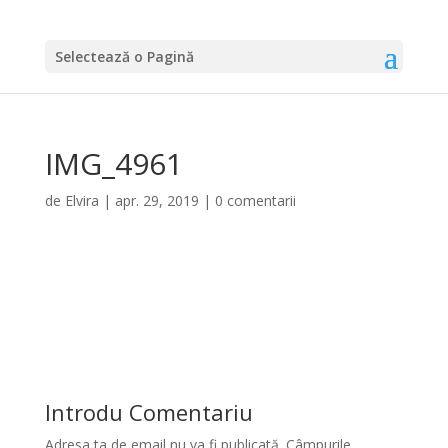
Selectează o Pagină
IMG_4961
de
Elvira
|
apr. 29, 2019
|
0 comentarii
Introdu Comentariu
Adresa ta de email nu va fi publicată.
Câmpurile