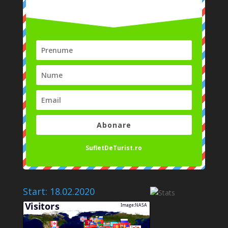
Abonare
SufletDeTurist.ro
Start: 18.02.2020