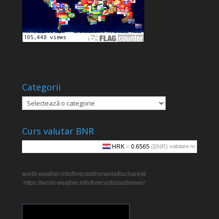
Categorii
Categorii
Curs valutar BNR
valutare.ro
world-weather.info/forecast/romania/bucharest/
https://world-weather.info/forecast/usa/denver/