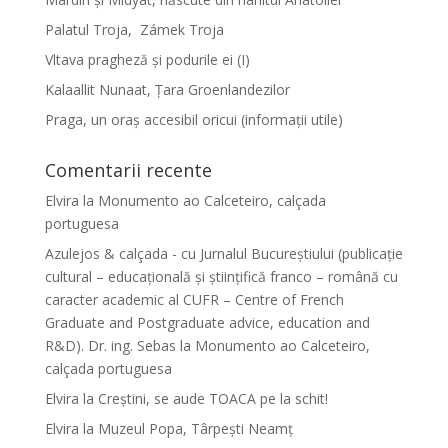
Palatul Troja, Zámek Troja
Vltava pragheză și podurile ei (I)
Kalaallit Nunaat, Țara Groenlandezilor
Praga, un oraș accesibil oricui (informații utile)
Comentarii recente
Elvira
la
Monumento ao Calceteiro, calçada
portuguesa
Azulejos & calçada - cu Jurnalul Bucureștiului (publicație
cultural – educațională și științifică franco – română cu
caracter academic al CUFR – Centre of French
Graduate and Postgraduate advice, education and
R&D). Dr. ing. Sebas
la
Monumento ao Calceteiro,
calçada portuguesa
Elvira
la
Creştini, se aude TOACA pe la schit!
Elvira
la
Muzeul Popa, Târpeşti Neamţ