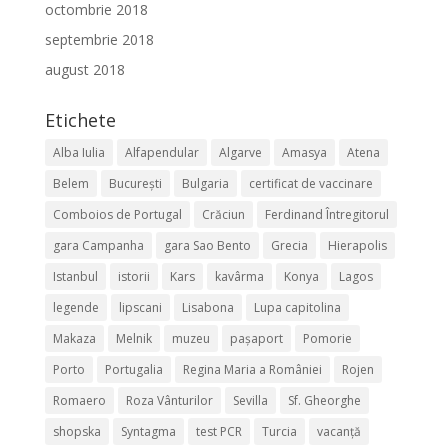
octombrie 2018
septembrie 2018
august 2018
Etichete
Alba Iulia
Alfapendular
Algarve
Amasya
Atena
Belem
București
Bulgaria
certificat de vaccinare
Comboios de Portugal
Crăciun
Ferdinand Întregitorul
gara Campanha
gara Sao Bento
Grecia
Hierapolis
Istanbul
istorii
Kars
kavârma
Konya
Lagos
legende
lipscani
Lisabona
Lupa capitolina
Makaza
Melnik
muzeu
pașaport
Pomorie
Porto
Portugalia
Regina Maria a României
Rojen
Romaero
Roza Vânturilor
Sevilla
Sf. Gheorghe
shopska
Syntagma
test PCR
Turcia
vacanță