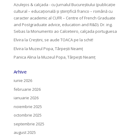
Azulejos & calçada - cu Jurnalul Bucureștiului (publicație
cultural – educațională și științifică franco – română cu
caracter academic al CUFR – Centre of French Graduate
and Postgraduate advice, education and R&D). Dr. ing.
Sebas
la
Monumento ao Calceteiro, calçada portuguesa
Elvira
la
Creştini, se aude TOACA pe la schit!
Elvira
la
Muzeul Popa, Târpeşti Neamţ
Panica Alina
la
Muzeul Popa, Târpeşti Neamţ
Arhive
iunie 2026
februarie 2026
ianuarie 2026
noiembrie 2025
octombrie 2025
septembrie 2025
august 2025