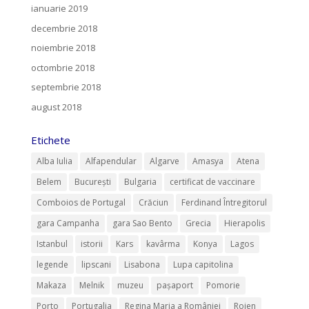
ianuarie 2019
decembrie 2018
noiembrie 2018
octombrie 2018
septembrie 2018
august 2018
Etichete
Alba Iulia
Alfapendular
Algarve
Amasya
Atena
Belem
București
Bulgaria
certificat de vaccinare
Comboios de Portugal
Crăciun
Ferdinand Întregitorul
gara Campanha
gara Sao Bento
Grecia
Hierapolis
Istanbul
istorii
Kars
kavârma
Konya
Lagos
legende
lipscani
Lisabona
Lupa capitolina
Makaza
Melnik
muzeu
pașaport
Pomorie
Porto
Portugalia
Regina Maria a României
Rojen