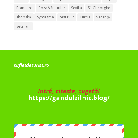
Romaero
Roza Vânturilor
Sevilla
Sf. Gheorghe
shopska
Syntagma
test PCR
Turcia
vacanță
veterani
sufletdeturist.ro
Intră, citește, cugetă!
https://gandulzilnic.blog/