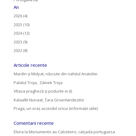
An
2026 (4)
2025 (10)
2024 (12)
2023 (9)
2022 (8)
Articole recente
Mardin și Midyat, născute din nahitul Anatoliei
Palatul Troja, Zámek Troja
Vltava pragheză și podurile ei (I)
Kalaallit Nunaat, Țara Groenlandezilor
Praga, un oraș accesibil oricui (informații utile)
Comentarii recente
Elvira
la
Monumento ao Calceteiro, calçada portuguesa