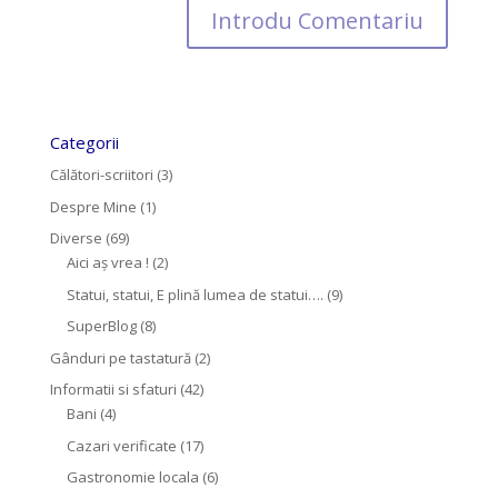
Categorii
Călători-scriitori
(3)
Despre Mine
(1)
Diverse
(69)
Aici aș vrea !
(2)
Statui, statui, E plină lumea de statui….
(9)
SuperBlog
(8)
Gânduri pe tastatură
(2)
Informatii si sfaturi
(42)
Bani
(4)
Cazari verificate
(17)
Gastronomie locala
(6)