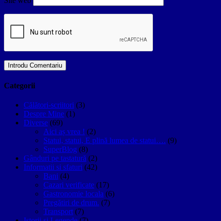
Site web
Categorii
Călători-scriitori
(3)
Despre Mine
(1)
Diverse
(69)
Aici aș vrea !
(2)
Statui, statui, E plină lumea de statui….
(9)
SuperBlog
(8)
Gânduri pe tastatură
(2)
Informatii si sfaturi
(42)
Bani
(4)
Cazari verificate
(17)
Gastronomie locala
(6)
Pregătiri de drum.
(7)
Transport
(7)
Istorii si Legende
(7)