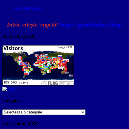
sufletdeturist.ro
Intră, citește, cugetă!
https://gandulzilnic.blog/
Start: 18.02.2020
Categorii
Categorii
Curs valutar BNR