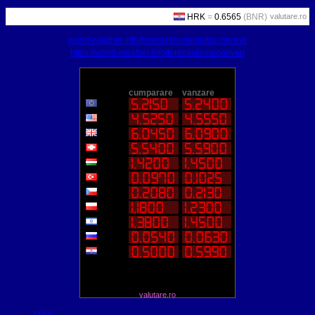
valutare.ro
world-weather.info/forecast/romania/bucharest/
https://world-weather.info/forecast/usa/denver/
valutare.ro