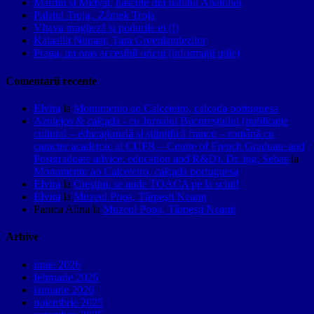
Mardin și Midyat, născute din nahitul Anatoliei
Palatul Troja, Zámek Troja
Vltava pragheză și podurile ei (I)
Kalaallit Nunaat, Țara Groenlandezilor
Praga, un oraș accesibil oricui (informații utile)
Comentarii recente
Elvira
la
Monumento ao Calceteiro, calçada portuguesa
Azulejos & calçada - cu Jurnalul Bucureștiului (publicație
cultural – educațională și științifică franco – română cu
caracter academic al CUFR – Centre of French Graduate and
Postgraduate advice, education and R&D). Dr. ing. Sebas
la
Monumento ao Calceteiro, calçada portuguesa
Elvira
la
Creştini, se aude TOACA pe la schit!
Elvira
la
Muzeul Popa, Târpeşti Neamţ
Panica Alina
la
Muzeul Popa, Târpeşti Neamţ
Arhive
iunie 2026
februarie 2026
ianuarie 2026
noiembrie 2025