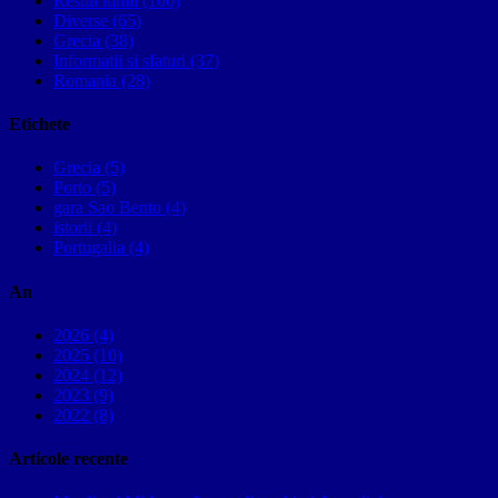
Restul lumii (100)
Diverse (65)
Grecia (38)
Informatii si sfaturi (37)
Romania (28)
Etichete
Grecia (5)
Porto (5)
gara Sao Bento (4)
istorii (4)
Portugalia (4)
An
2026 (4)
2025 (10)
2024 (12)
2023 (9)
2022 (8)
Articole recente