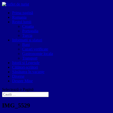
Prima pagină
Romania
Restul lumii
Croatia
Portugalia
Turcia
Informatii si sfaturi
Bani
Cazari verificate
Gastronomie locala
Transport
Istorii si Legende
Călători-scriitori
Sănătatea în vacanțe
Diverse
Despre Mine
Selectează o Pagină
IMG_5529