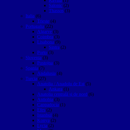
Kavala
(1)
Salonic
(2)
Thassos
(3)
Italia
(6)
Trieste
(4)
Portugalia
(22)
Algarve
(3)
Coimbra
(3)
Lisabona
(9)
Sintra
(2)
Porto
(3)
Slovenia
(3)
Postojna
(3)
Spania
(7)
Andalusia
(4)
Turcia
(27)
Anatolia / Anadolu de Est
(5)
Ankara
(1)
Anatolia centrală și de nord
(6)
Antiohia
(3)
Cappadocia
(1)
Efes
(2)
Istanbul
(4)
Konya
(2)
Lycia
(2)