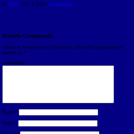
de
Elvira
|
ian. 3, 2020
|
0 comentarii
Introdu Comentariu
Adresa ta de email nu va fi publicată.
Câmpurile obligatorii sunt
marcate cu
*
Comentariu
*
Nume
*
Email
*