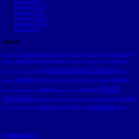
ianuarie 2019
decembrie 2018
noiembrie 2018
octombrie 2018
septembrie 2018
august 2018
Etichete
Alfapendular
Algarve
Amasya
Atena
București
Alba Iulia
Belem
certificat de vaccinare
Bulgaria
Comboios de Portugal
Crăciun
Ferdinand
Grecia
gara Sao Bento
Întregitorul
gara Campanha
Hierapolis
istorii
Kars
Lagos
Lisabona
Istanbul
kavârma
Konya
legende
lipscani
Porto
Melnik
Pomorie
Lupa capitolina
Makaza
muzeu
pașaport
Portugalia
Sevilla
Regina Maria a României
Rojen
Romaero
Roza Vânturilor
vacanță
Syntagma
test PCR
Sf. Gheorghe
shopska
Turcia
veterani
sufletdeturist.ro