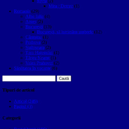
Myra
(2)
Mira / Demre
(1)
Romania
(29)
Alba Iulia
(4)
Argeș
(2)
București
(13)
București, să luminăm umbrele
(12)
Câmpina
(1)
Prahova
(2)
Sighişoara
(2)
Țara Hațegului
(1)
Târgu Neamţ
(1)
Valea Prahovei
(2)
Sănătatea în vacanțe
(6)
Caută
după:
Tipuri de articol
Articol (249)
Pagină (3)
Categorii