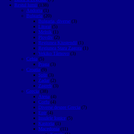
Restul lumii
(138)
Andorra
(1)
Bulgaria
(20)
Bulgaria, diverse
(3)
Litoral
(5)
Melnik
(1)
Plovdiv
(2)
Regiunea Kiustendil
(1)
Regiunea Stara Zagora
(1)
Vekiko Târnovo
(3)
Cehia
(5)
Praga
(3)
Croatia
(9)
Split
(3)
Zadar
(2)
Zagreb
(3)
Grecia
(38)
Atena
(4)
Corfu
(4)
Diverse despre Grecia
(7)
Epir
(4)
Insulele Ionice
(5)
Kastoria
(1)
Macedonia
(11)