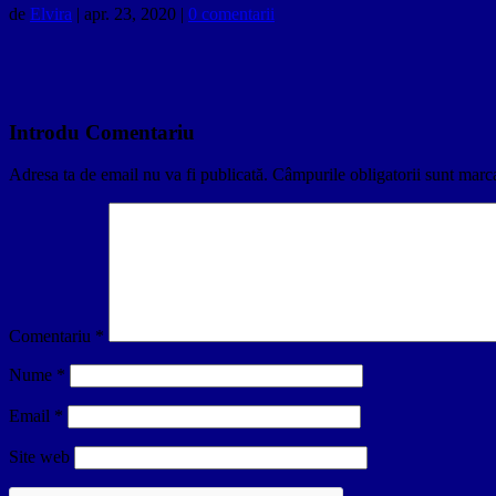
de
Elvira
|
apr. 23, 2020
|
0 comentarii
Introdu Comentariu
Adresa ta de email nu va fi publicată.
Câmpurile obligatorii sunt marc
Comentariu
*
Nume
*
Email
*
Site web