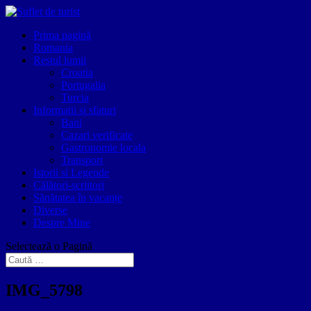
Prima pagină
Romania
Restul lumii
Croatia
Portugalia
Turcia
Informatii si sfaturi
Bani
Cazari verificate
Gastronomie locala
Transport
Istorii si Legende
Călători-scriitori
Sănătatea în vacanțe
Diverse
Despre Mine
Selectează o Pagină
IMG_5798