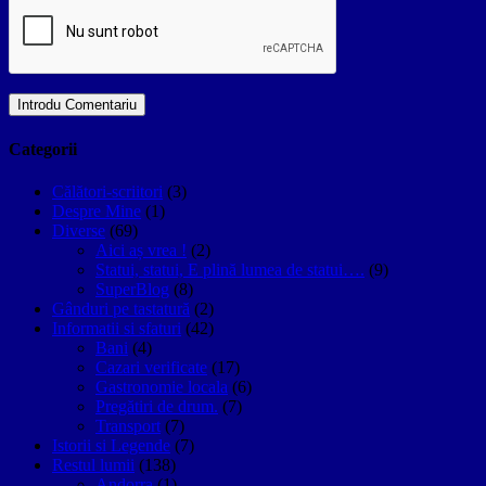
Categorii
Călători-scriitori
(3)
Despre Mine
(1)
Diverse
(69)
Aici aș vrea !
(2)
Statui, statui, E plină lumea de statui….
(9)
SuperBlog
(8)
Gânduri pe tastatură
(2)
Informatii si sfaturi
(42)
Bani
(4)
Cazari verificate
(17)
Gastronomie locala
(6)
Pregătiri de drum.
(7)
Transport
(7)
Istorii si Legende
(7)
Restul lumii
(138)
Andorra
(1)