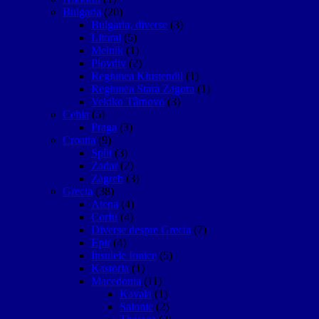
Bulgaria
(20)
Bulgaria, diverse
(3)
Litoral
(5)
Melnik
(1)
Plovdiv
(2)
Regiunea Kiustendil
(1)
Regiunea Stara Zagora
(1)
Vekiko Târnovo
(3)
Cehia
(5)
Praga
(3)
Croatia
(9)
Split
(3)
Zadar
(2)
Zagreb
(3)
Grecia
(38)
Atena
(4)
Corfu
(4)
Diverse despre Grecia
(7)
Epir
(4)
Insulele Ionice
(5)
Kastoria
(1)
Macedonia
(11)
Kavala
(1)
Salonic
(2)