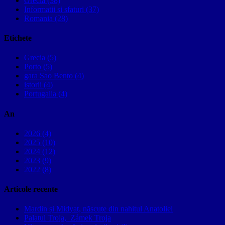
Grecia (38)
Informatii si sfaturi (37)
Romania (28)
Etichete
Grecia (5)
Porto (5)
gara Sao Bento (4)
istorii (4)
Portugalia (4)
An
2026 (4)
2025 (10)
2024 (12)
2023 (9)
2022 (8)
Articole recente
Mardin și Midyat, născute din nahitul Anatoliei
Palatul Troja, Zámek Troja