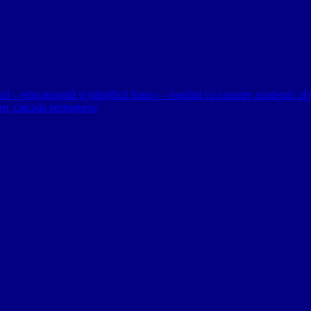
ural – educațională și științifică franco – română cu caracter academic
o, calçada portuguesa