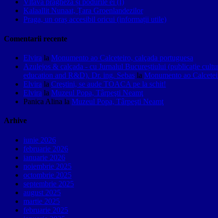
Vltava pragheză și podurile ei (I)
Kalaallit Nunaat, Țara Groenlandezilor
Praga, un oraș accesibil oricui (informații utile)
Comentarii recente
Elvira
la
Monumento ao Calceteiro, calçada portuguesa
Azulejos & calçada - cu Jurnalul Bucureștiului (publicație cult
education and R&D). Dr. ing. Sebas
la
Monumento ao Calceteir
Elvira
la
Creştini, se aude TOACA pe la schit!
Elvira
la
Muzeul Popa, Târpeşti Neamţ
Panica Alina
la
Muzeul Popa, Târpeşti Neamţ
Arhive
iunie 2026
februarie 2026
ianuarie 2026
noiembrie 2025
octombrie 2025
septembrie 2025
august 2025
martie 2025
februarie 2025