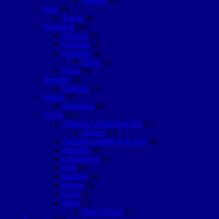
Thassos
(3)
Italia
(6)
Trieste
(4)
Portugalia
(22)
Algarve
(3)
Coimbra
(3)
Lisabona
(9)
Sintra
(2)
Porto
(3)
Slovenia
(3)
Postojna
(3)
Spania
(7)
Andalusia
(4)
Turcia
(27)
Anatolia / Anadolu de Est
(5)
Ankara
(1)
Anatolia centrală și de nord
(6)
Antiohia
(3)
Cappadocia
(1)
Efes
(2)
Istanbul
(4)
Konya
(2)
Lycia
(2)
Myra
(2)
Mira / Demre
(1)