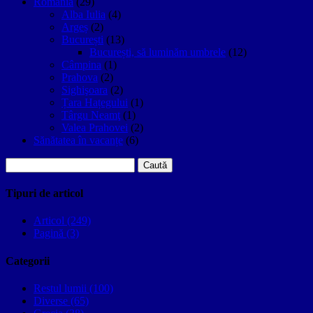
Romania
(29)
Alba Iulia
(4)
Argeș
(2)
București
(13)
București, să luminăm umbrele
(12)
Câmpina
(1)
Prahova
(2)
Sighişoara
(2)
Țara Hațegului
(1)
Târgu Neamţ
(1)
Valea Prahovei
(2)
Sănătatea în vacanțe
(6)
Caută
după:
Tipuri de articol
Articol (249)
Pagină (3)
Categorii
Restul lumii (100)
Diverse (65)