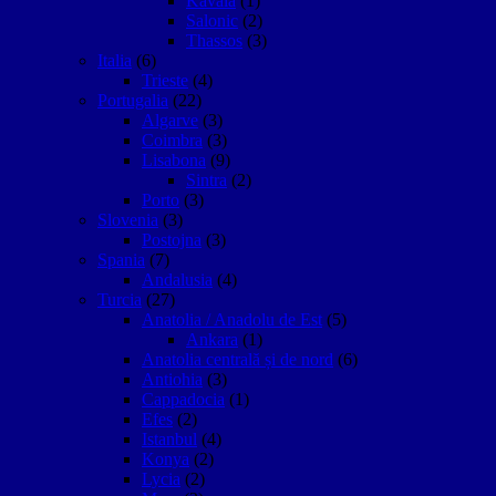
Kavala
(1)
Salonic
(2)
Thassos
(3)
Italia
(6)
Trieste
(4)
Portugalia
(22)
Algarve
(3)
Coimbra
(3)
Lisabona
(9)
Sintra
(2)
Porto
(3)
Slovenia
(3)
Postojna
(3)
Spania
(7)
Andalusia
(4)
Turcia
(27)
Anatolia / Anadolu de Est
(5)
Ankara
(1)
Anatolia centrală și de nord
(6)
Antiohia
(3)
Cappadocia
(1)
Efes
(2)
Istanbul
(4)
Konya
(2)
Lycia
(2)