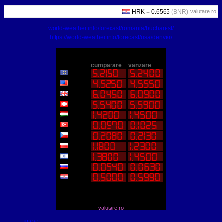
valutare.ro
world-weather.info/forecast/romania/bucharest/
https://world-weather.info/forecast/usa/denver/
valutare.ro