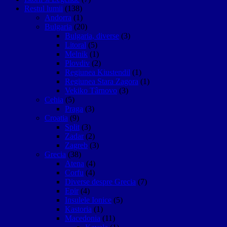
Restul lumii
(138)
Andorra
(1)
Bulgaria
(20)
Bulgaria, diverse
(3)
Litoral
(5)
Melnik
(1)
Plovdiv
(2)
Regiunea Kiustendil
(1)
Regiunea Stara Zagora
(1)
Vekiko Târnovo
(3)
Cehia
(5)
Praga
(3)
Croatia
(9)
Split
(3)
Zadar
(2)
Zagreb
(3)
Grecia
(38)
Atena
(4)
Corfu
(4)
Diverse despre Grecia
(7)
Epir
(4)
Insulele Ionice
(5)
Kastoria
(1)
Macedonia
(11)