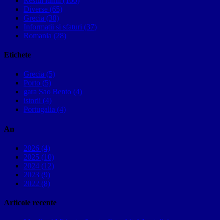
Restul lumii (100)
Diverse (65)
Grecia (38)
Informatii si sfaturi (37)
Romania (28)
Etichete
Grecia (5)
Porto (5)
gara Sao Bento (4)
istorii (4)
Portugalia (4)
An
2026 (4)
2025 (10)
2024 (12)
2023 (9)
2022 (8)
Articole recente