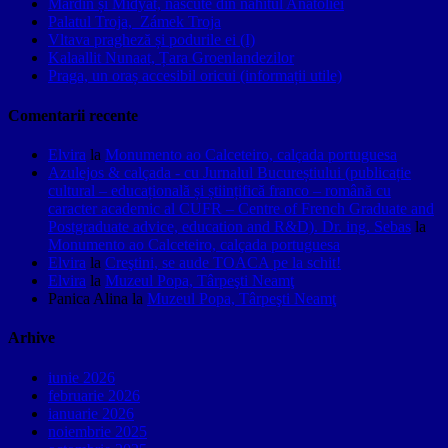
Mardin și Midyat, născute din nahitul Anatoliei
Palatul Troja, Zámek Troja
Vltava pragheză și podurile ei (I)
Kalaallit Nunaat, Țara Groenlandezilor
Praga, un oraș accesibil oricui (informații utile)
Comentarii recente
Elvira
la
Monumento ao Calceteiro, calçada portuguesa
Azulejos & calçada - cu Jurnalul Bucureștiului (publicație
cultural – educațională și științifică franco – română cu
caracter academic al CUFR – Centre of French Graduate and
Postgraduate advice, education and R&D). Dr. ing. Sebas
la
Monumento ao Calceteiro, calçada portuguesa
Elvira
la
Creştini, se aude TOACA pe la schit!
Elvira
la
Muzeul Popa, Târpeşti Neamţ
Panica Alina
la
Muzeul Popa, Târpeşti Neamţ
Arhive
iunie 2026
februarie 2026
ianuarie 2026
noiembrie 2025