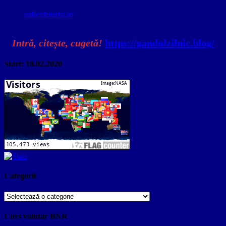
sufletdeturist.ro
Intră, citește, cugetă!
https://gandulzilnic.blog/
Start: 18.02.2020
Categorii
Categorii
Curs valutar BNR