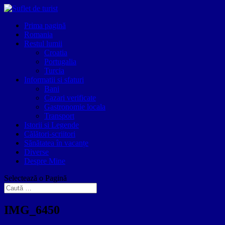
Prima pagină
Romania
Restul lumii
Croatia
Portugalia
Turcia
Informatii si sfaturi
Bani
Cazari verificate
Gastronomie locala
Transport
Istorii si Legende
Călători-scriitori
Sănătatea în vacanțe
Diverse
Despre Mine
Selectează o Pagină
IMG_6450