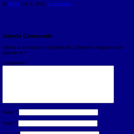
de
Elvira
|
iul. 6, 2019
|
0 comentarii
Introdu Comentariu
Adresa ta de email nu va fi publicată.
Câmpurile obligatorii sunt
marcate cu
*
Comentariu
*
Nume
*
Email
*