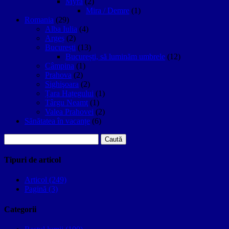
Myra
(2)
Mira / Demre
(1)
Romania
(29)
Alba Iulia
(4)
Argeș
(2)
București
(13)
București, să luminăm umbrele
(12)
Câmpina
(1)
Prahova
(2)
Sighişoara
(2)
Țara Hațegului
(1)
Târgu Neamţ
(1)
Valea Prahovei
(2)
Sănătatea în vacanțe
(6)
Caută
după:
Tipuri de articol
Articol (249)
Pagină (3)
Categorii