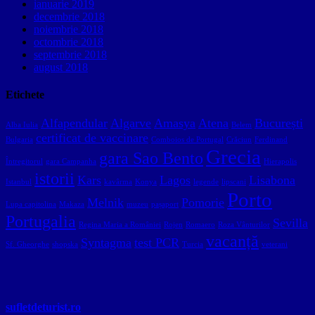
ianuarie 2019
decembrie 2018
noiembrie 2018
octombrie 2018
septembrie 2018
august 2018
Etichete
Alfapendular
Algarve
Amasya
Atena
București
Alba Iulia
Belem
certificat de vaccinare
Bulgaria
Comboios de Portugal
Crăciun
Ferdinand
Grecia
gara Sao Bento
Întregitorul
gara Campanha
Hierapolis
istorii
Kars
Lagos
Lisabona
Istanbul
kavârma
Konya
legende
lipscani
Porto
Melnik
Pomorie
Lupa capitolina
Makaza
muzeu
pașaport
Portugalia
Sevilla
Regina Maria a României
Rojen
Romaero
Roza Vânturilor
vacanță
Syntagma
test PCR
Sf. Gheorghe
shopska
Turcia
veterani
sufletdeturist.ro