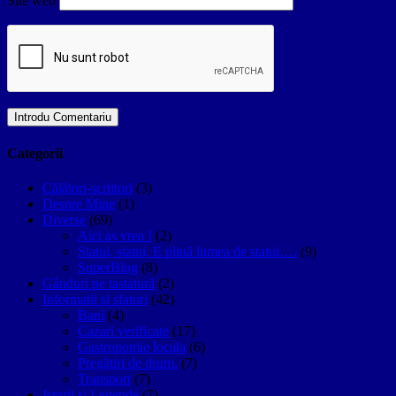
Site web
Categorii
Călători-scriitori
(3)
Despre Mine
(1)
Diverse
(69)
Aici aș vrea !
(2)
Statui, statui, E plină lumea de statui….
(9)
SuperBlog
(8)
Gânduri pe tastatură
(2)
Informatii si sfaturi
(42)
Bani
(4)
Cazari verificate
(17)
Gastronomie locala
(6)
Pregătiri de drum.
(7)
Transport
(7)
Istorii si Legende
(7)