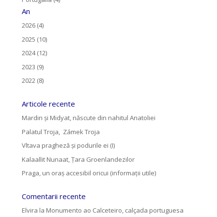
An
2026 (4)
2025 (10)
2024 (12)
2023 (9)
2022 (8)
Articole recente
Mardin și Midyat, născute din nahitul Anatoliei
Palatul Troja, Zámek Troja
Vltava pragheză și podurile ei (I)
Kalaallit Nunaat, Țara Groenlandezilor
Praga, un oraș accesibil oricui (informații utile)
Comentarii recente
Elvira
la
Monumento ao Calceteiro, calçada portuguesa