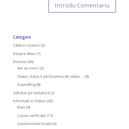
Categorii
Călători-scriitori
(3)
Despre Mine
(1)
Diverse
(69)
Aici aș vrea !
(2)
Statui, statui, E plină lumea de statui….
(9)
SuperBlog
(8)
Gânduri pe tastatură
(2)
Informatii si sfaturi
(42)
Bani
(4)
Cazari verificate
(17)
Gastronomie locala
(6)