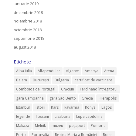
ianuarie 2019
decembrie 2018
noiembrie 2018
octombrie 2018
septembrie 2018
august 2018
Etichete
Alba Iulia
Alfapendular
Algarve
Amasya
Atena
Belem
București
Bulgaria
certificat de vaccinare
Comboios de Portugal
Crăciun
Ferdinand Întregitorul
gara Campanha
gara Sao Bento
Grecia
Hierapolis
Istanbul
istorii
Kars
kavârma
Konya
Lagos
legende
lipscani
Lisabona
Lupa capitolina
Makaza
Melnik
muzeu
pașaport
Pomorie
Porto
Portugalia
Regina Maria a României
Rojen