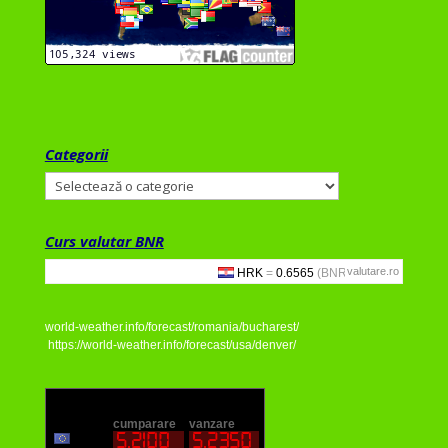
Categorii
Categorii
Curs valutar BNR
valutare.ro
world-weather.info/forecast/romania/bucharest/
https://world-weather.info/forecast/usa/denver/