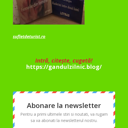
sufletdeturist.ro
Intră, citește, cugetă!
https://gandulzilnic.blog/
Abonare la newsletter
Pentru a primi ultimele stiri si noutati, va rugam
sa va abonati la newsletterul nostru.