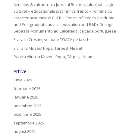
Azulejos & calçada - cu Jurnalul Bucureștiului (publicație
cultural – educațională și științifică franco – română cu
caracter academic al CUFR – Centre of French Graduate
and Postgraduate advice, education and R&D). Dr. ing.
Sebas
la
Monumento ao Calceteiro, calçada portuguesa
Elvira
la
Creştini, se aude TOACA pe la schit!
Elvira
la
Muzeul Popa, Târpeşti Neamţ
Panica Alina
la
Muzeul Popa, Târpeşti Neamţ
Arhive
iunie 2026
februarie 2026
ianuarie 2026
noiembrie 2025
octombrie 2025
septembrie 2025
august 2025