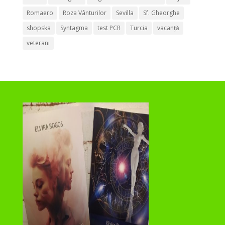
Romaero
Roza Vânturilor
Sevilla
Sf. Gheorghe
shopska
Syntagma
test PCR
Turcia
vacanță
veterani