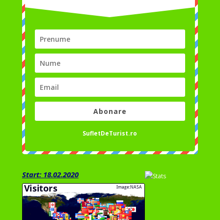
Abonare
SufletDeTurist.ro
Start: 18.02.2020