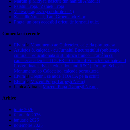
Mardin și Midyat, născute din nahitul Anatoliei
Palatul Troja, Zámek Troja
Vltava pragheză și podurile ei (I)
Kalaallit Nunaat, Țara Groenlandezilor
Praga, un oraș accesibil oricui (informații utile)
Comentarii recente
Elvira
la
Monumento ao Calceteiro, calçada portuguesa
Azulejos & calçada - cu Jurnalul Bucureștiului (publicație
cultural – educațională și științifică franco – română cu
caracter academic al CUFR – Centre of French Graduate and
Postgraduate advice, education and R&D). Dr. ing. Sebas
la
Monumento ao Calceteiro, calçada portuguesa
Elvira
la
Creştini, se aude TOACA pe la schit!
Elvira
la
Muzeul Popa, Târpeşti Neamţ
Panica Alina
la
Muzeul Popa, Târpeşti Neamţ
Arhive
iunie 2026
februarie 2026
ianuarie 2026
noiembrie 2025