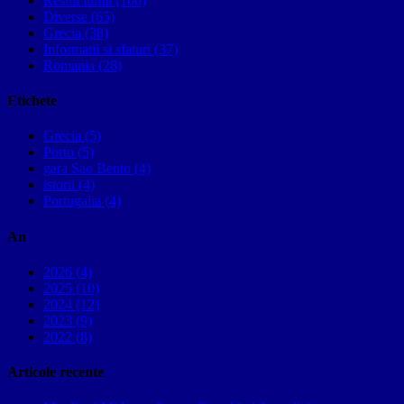
Restul lumii (100)
Diverse (65)
Grecia (38)
Informatii si sfaturi (37)
Romania (28)
Etichete
Grecia (5)
Porto (5)
gara Sao Bento (4)
istorii (4)
Portugalia (4)
An
2026 (4)
2025 (10)
2024 (12)
2023 (9)
2022 (8)
Articole recente