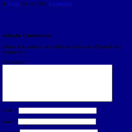
de
Elvira
|
iul. 28, 2019
|
0 comentarii
Introdu Comentariu
Adresa ta de email nu va fi publicată.
Câmpurile obligatorii sunt
marcate cu
*
Comentariu
*
Nume
*
Email
*