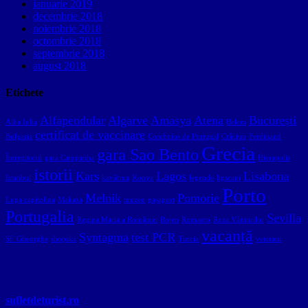
ianuarie 2019
decembrie 2018
noiembrie 2018
octombrie 2018
septembrie 2018
august 2018
Etichete
Alfapendular
Algarve
Amasya
Atena
București
Alba Iulia
Belem
certificat de vaccinare
Bulgaria
Comboios de Portugal
Crăciun
Ferdinand
Grecia
gara Sao Bento
Întregitorul
gara Campanha
Hierapolis
istorii
Kars
Lagos
Lisabona
Istanbul
kavârma
Konya
legende
lipscani
Porto
Melnik
Pomorie
Lupa capitolina
Makaza
muzeu
pașaport
Portugalia
Sevilla
Regina Maria a României
Rojen
Romaero
Roza Vânturilor
vacanță
Syntagma
test PCR
Sf. Gheorghe
shopska
Turcia
veterani
sufletdeturist.ro