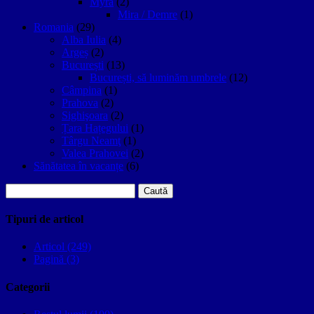
Myra
(2)
Mira / Demre
(1)
Romania
(29)
Alba Iulia
(4)
Argeș
(2)
București
(13)
București, să luminăm umbrele
(12)
Câmpina
(1)
Prahova
(2)
Sighişoara
(2)
Țara Hațegului
(1)
Târgu Neamţ
(1)
Valea Prahovei
(2)
Sănătatea în vacanțe
(6)
Caută
după:
Tipuri de articol
Articol (249)
Pagină (3)
Categorii