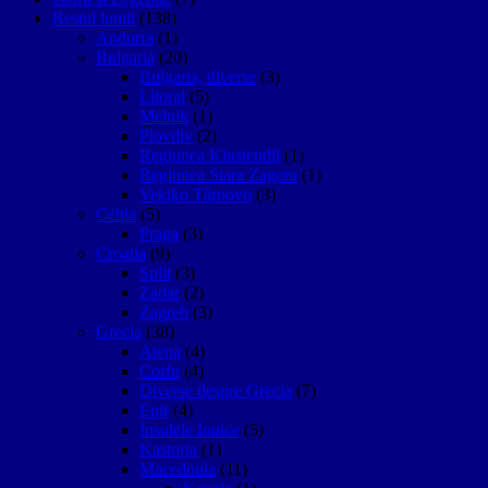
Restul lumii
(138)
Andorra
(1)
Bulgaria
(20)
Bulgaria, diverse
(3)
Litoral
(5)
Melnik
(1)
Plovdiv
(2)
Regiunea Kiustendil
(1)
Regiunea Stara Zagora
(1)
Vekiko Târnovo
(3)
Cehia
(5)
Praga
(3)
Croatia
(9)
Split
(3)
Zadar
(2)
Zagreb
(3)
Grecia
(38)
Atena
(4)
Corfu
(4)
Diverse despre Grecia
(7)
Epir
(4)
Insulele Ionice
(5)
Kastoria
(1)
Macedonia
(11)