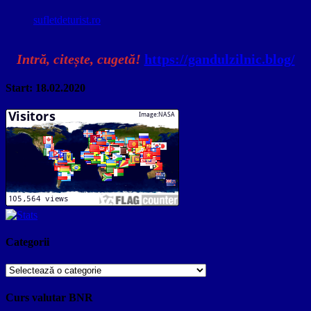
sufletdeturist.ro
Intră, citește, cugetă!
https://gandulzilnic.blog/
Start: 18.02.2020
Categorii
Categorii
Curs valutar BNR