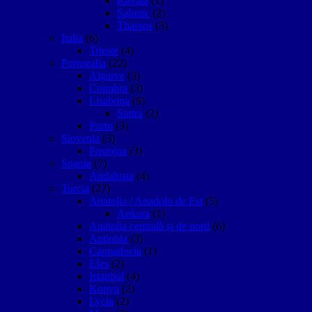
Kavala
(1)
Salonic
(2)
Thassos
(3)
Italia
(6)
Trieste
(4)
Portugalia
(22)
Algarve
(3)
Coimbra
(3)
Lisabona
(9)
Sintra
(2)
Porto
(3)
Slovenia
(3)
Postojna
(3)
Spania
(7)
Andalusia
(4)
Turcia
(27)
Anatolia / Anadolu de Est
(5)
Ankara
(1)
Anatolia centrală și de nord
(6)
Antiohia
(3)
Cappadocia
(1)
Efes
(2)
Istanbul
(4)
Konya
(2)
Lycia
(2)