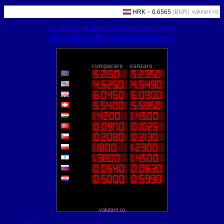
valutare.ro
world-weather.info/forecast/romania/bucharest/
https://world-weather.info/forecast/usa/denver/
valutare.ro