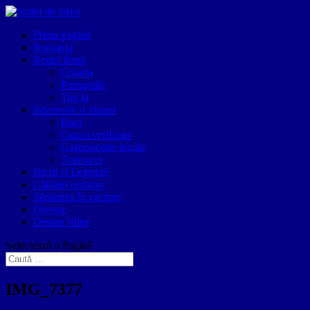
Prima pagină
Romania
Restul lumii
Croatia
Portugalia
Turcia
Informatii si sfaturi
Bani
Cazari verificate
Gastronomie locala
Transport
Istorii si Legende
Călători-scriitori
Sănătatea în vacanțe
Diverse
Despre Mine
Selectează o Pagină
IMG_7377