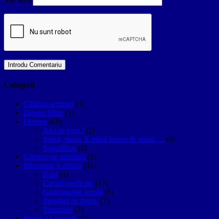
Site web
Categorii
Călători-scriitori
(3)
Despre Mine
(1)
Diverse
(69)
Aici aș vrea !
(2)
Statui, statui, E plină lumea de statui….
(9)
SuperBlog
(8)
Gânduri pe tastatură
(2)
Informatii si sfaturi
(42)
Bani
(4)
Cazari verificate
(17)
Gastronomie locala
(6)
Pregătiri de drum.
(7)
Transport
(7)
Istorii si Legende
(7)