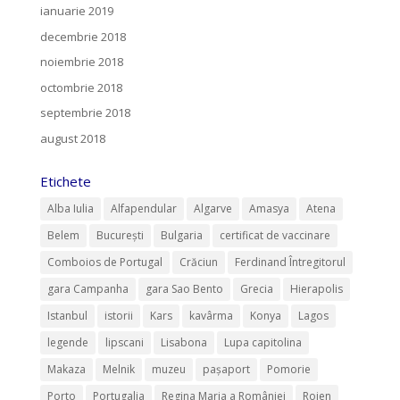
ianuarie 2019
decembrie 2018
noiembrie 2018
octombrie 2018
septembrie 2018
august 2018
Etichete
Alba Iulia
Alfapendular
Algarve
Amasya
Atena
Belem
București
Bulgaria
certificat de vaccinare
Comboios de Portugal
Crăciun
Ferdinand Întregitorul
gara Campanha
gara Sao Bento
Grecia
Hierapolis
Istanbul
istorii
Kars
kavârma
Konya
Lagos
legende
lipscani
Lisabona
Lupa capitolina
Makaza
Melnik
muzeu
pașaport
Pomorie
Porto
Portugalia
Regina Maria a României
Rojen