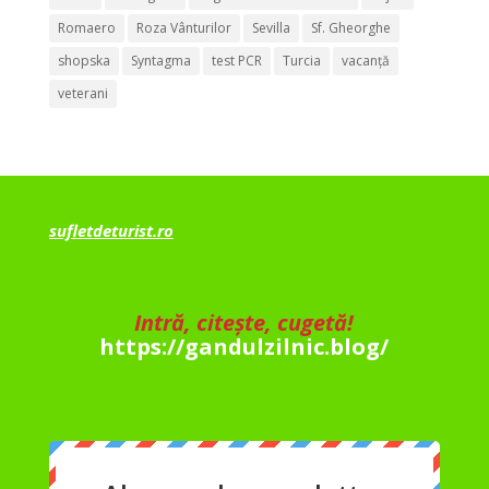
Romaero
Roza Vânturilor
Sevilla
Sf. Gheorghe
shopska
Syntagma
test PCR
Turcia
vacanță
veterani
sufletdeturist.ro
Intră, citește, cugetă!
https://gandulzilnic.blog/