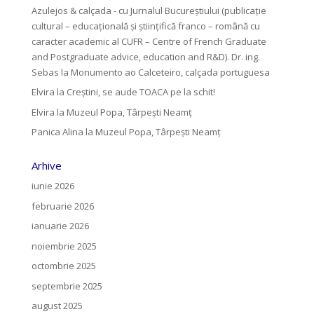
Azulejos & calçada - cu Jurnalul Bucureștiului (publicație
cultural – educațională și științifică franco – română cu
caracter academic al CUFR – Centre of French Graduate
and Postgraduate advice, education and R&D). Dr. ing.
Sebas
la
Monumento ao Calceteiro, calçada portuguesa
Elvira
la
Creştini, se aude TOACA pe la schit!
Elvira
la
Muzeul Popa, Târpeşti Neamţ
Panica Alina
la
Muzeul Popa, Târpeşti Neamţ
Arhive
iunie 2026
februarie 2026
ianuarie 2026
noiembrie 2025
octombrie 2025
septembrie 2025
august 2025