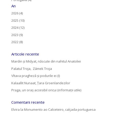
An
2026 (4)
2025 (10)
2024 (12)
2023 (9)
2022 (8)
Articole recente
Mardin și Midyat, născute din nahitul Anatoliei
Palatul Troja, Zámek Troja
Vltava pragheză și podurile ei (I)
Kalaallit Nunaat, Țara Groenlandezilor
Praga, un oraș accesibil oricui (informații utile)
Comentarii recente
Elvira
la
Monumento ao Calceteiro, calçada portuguesa