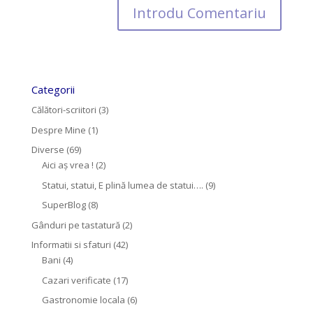
Categorii
Călători-scriitori
(3)
Despre Mine
(1)
Diverse
(69)
Aici aș vrea !
(2)
Statui, statui, E plină lumea de statui….
(9)
SuperBlog
(8)
Gânduri pe tastatură
(2)
Informatii si sfaturi
(42)
Bani
(4)
Cazari verificate
(17)
Gastronomie locala
(6)