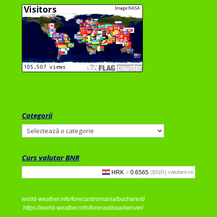
Categorii
Categorii
Curs valutar BNR
valutare.ro
world-weather.info/forecast/romania/bucharest/
https://world-weather.info/forecast/usa/denver/