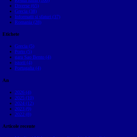
Restul lumii (100)
Diverse (65)
Grecia (38)
Informatii si sfaturi (37)
Romania (28)
Etichete
Grecia (5)
Porto (5)
gara Sao Bento (4)
istorii (4)
Portugalia (4)
An
2026 (4)
2025 (10)
2024 (12)
2023 (9)
2022 (8)
Articole recente