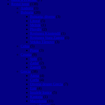
Restul lumii
(138)
Andorra
(1)
Bulgaria
(20)
Bulgaria, diverse
(3)
Litoral
(5)
Melnik
(1)
Plovdiv
(2)
Regiunea Kiustendil
(1)
Regiunea Stara Zagora
(1)
Vekiko Târnovo
(3)
Cehia
(5)
Praga
(3)
Croatia
(9)
Split
(3)
Zadar
(2)
Zagreb
(3)
Grecia
(38)
Atena
(4)
Corfu
(4)
Diverse despre Grecia
(7)
Epir
(4)
Insulele Ionice
(5)
Kastoria
(1)
Macedonia
(11)