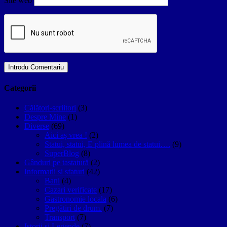
Site web
Categorii
Călători-scriitori
(3)
Despre Mine
(1)
Diverse
(69)
Aici aș vrea !
(2)
Statui, statui, E plină lumea de statui….
(9)
SuperBlog
(8)
Gânduri pe tastatură
(2)
Informatii si sfaturi
(42)
Bani
(4)
Cazari verificate
(17)
Gastronomie locala
(6)
Pregătiri de drum.
(7)
Transport
(7)
Istorii si Legende
(7)