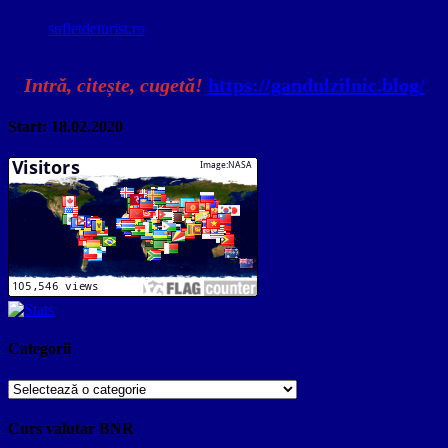
sufletdeturist.ro
Intră, citește, cugetă!
https://gandulzilnic.blog/
Start: 18.02.2020
Categorii
Categorii
Curs valutar BNR