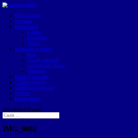
Prima pagină
Romania
Restul lumii
Croatia
Portugalia
Turcia
Informatii si sfaturi
Bani
Cazari verificate
Gastronomie locala
Transport
Istorii si Legende
Călători-scriitori
Sănătatea în vacanțe
Diverse
Despre Mine
Selectează o Pagină
IMG_9692