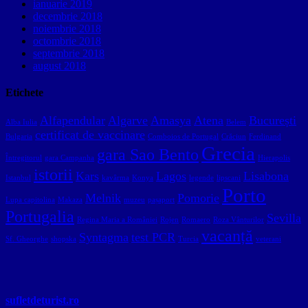
ianuarie 2019
decembrie 2018
noiembrie 2018
octombrie 2018
septembrie 2018
august 2018
Etichete
Alfapendular
Algarve
Amasya
Atena
București
Alba Iulia
Belem
certificat de vaccinare
Bulgaria
Comboios de Portugal
Crăciun
Ferdinand
Grecia
gara Sao Bento
Întregitorul
gara Campanha
Hierapolis
istorii
Kars
Lagos
Lisabona
Istanbul
kavârma
Konya
legende
lipscani
Porto
Melnik
Pomorie
Lupa capitolina
Makaza
muzeu
pașaport
Portugalia
Sevilla
Regina Maria a României
Rojen
Romaero
Roza Vânturilor
vacanță
Syntagma
test PCR
Sf. Gheorghe
shopska
Turcia
veterani
sufletdeturist.ro