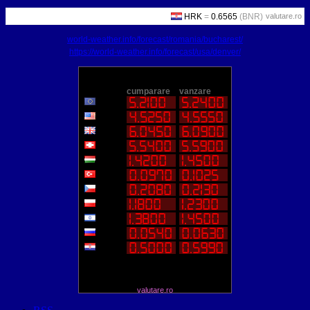
valutare.ro
world-weather.info/forecast/romania/bucharest/
https://world-weather.info/forecast/usa/denver/
valutare.ro