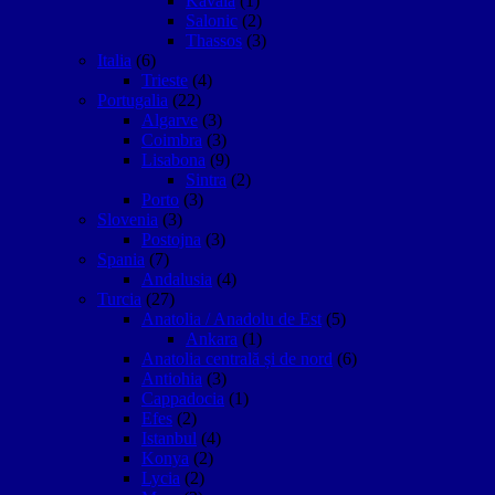
Kavala
(1)
Salonic
(2)
Thassos
(3)
Italia
(6)
Trieste
(4)
Portugalia
(22)
Algarve
(3)
Coimbra
(3)
Lisabona
(9)
Sintra
(2)
Porto
(3)
Slovenia
(3)
Postojna
(3)
Spania
(7)
Andalusia
(4)
Turcia
(27)
Anatolia / Anadolu de Est
(5)
Ankara
(1)
Anatolia centrală și de nord
(6)
Antiohia
(3)
Cappadocia
(1)
Efes
(2)
Istanbul
(4)
Konya
(2)
Lycia
(2)