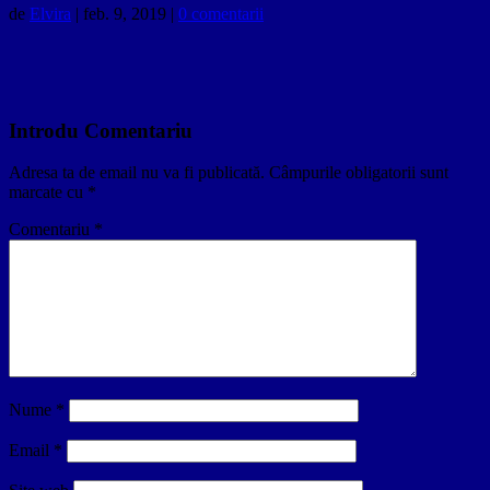
de
Elvira
|
feb. 9, 2019
|
0 comentarii
Introdu Comentariu
Adresa ta de email nu va fi publicată.
Câmpurile obligatorii sunt
marcate cu
*
Comentariu
*
Nume
*
Email
*