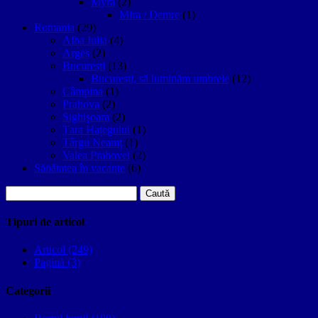
Myra
(2)
Mira / Demre
(1)
Romania
(29)
Alba Iulia
(4)
Argeș
(2)
București
(13)
București, să luminăm umbrele
(12)
Câmpina
(1)
Prahova
(2)
Sighişoara
(2)
Țara Hațegului
(1)
Târgu Neamţ
(1)
Valea Prahovei
(2)
Sănătatea în vacanțe
(6)
Caută
după:
Tipuri de articol
Articol (249)
Pagină (3)
Categorii