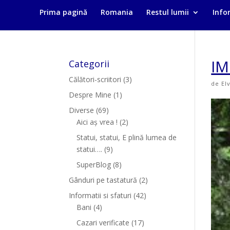
Prima pagină
Romania
Restul lumii
Infor
IM
Categorii
Călători-scriitori
(3)
de
El
Despre Mine
(1)
Diverse
(69)
Aici aș vrea !
(2)
Statui, statui, E plină lumea de
statui….
(9)
SuperBlog
(8)
Gânduri pe tastatură
(2)
Informatii si sfaturi
(42)
Bani
(4)
Cazari verificate
(17)