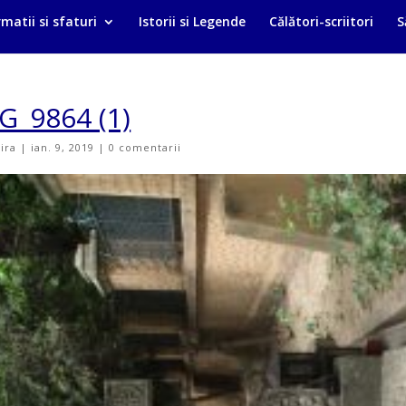
matii si sfaturi
Istorii si Legende
Călători-scriitori
S
G_9864 (1)
vira
|
ian. 9, 2019
|
0 comentarii