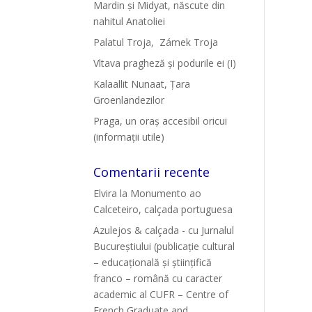
Mardin și Midyat, născute din
nahitul Anatoliei
Palatul Troja, Zámek Troja
Vltava pragheză și podurile ei (I)
Kalaallit Nunaat, Țara
Groenlandezilor
Praga, un oraș accesibil oricui
(informații utile)
Comentarii recente
Elvira
la
Monumento ao
Calceteiro, calçada portuguesa
Azulejos & calçada - cu Jurnalul
Bucureștiului (publicație cultural
– educațională și științifică
franco – română cu caracter
academic al CUFR – Centre of
French Graduate and