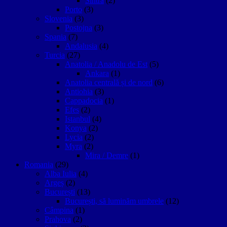
Sintra
(2)
Porto
(3)
Slovenia
(3)
Postojna
(3)
Spania
(7)
Andalusia
(4)
Turcia
(27)
Anatolia / Anadolu de Est
(5)
Ankara
(1)
Anatolia centrală și de nord
(6)
Antiohia
(3)
Cappadocia
(1)
Efes
(2)
Istanbul
(4)
Konya
(2)
Lycia
(2)
Myra
(2)
Mira / Demre
(1)
Romania
(29)
Alba Iulia
(4)
Argeș
(2)
București
(13)
București, să luminăm umbrele
(12)
Câmpina
(1)
Prahova
(2)