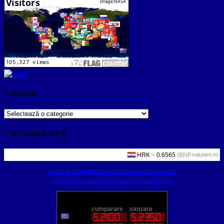
Categorii
Categorii
Curs valutar BNR
valutare.ro
world-weather.info/forecast/romania/bucharest/
https://world-weather.info/forecast/usa/denver/