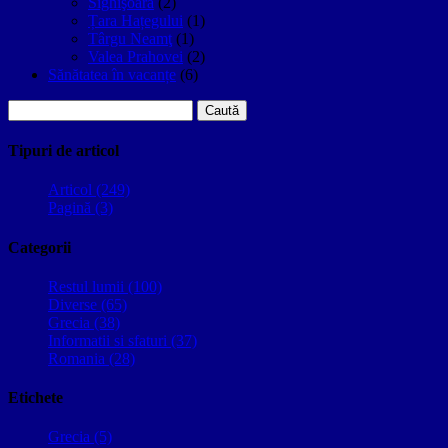
Sighişoara
(2)
Țara Hațegului
(1)
Târgu Neamţ
(1)
Valea Prahovei
(2)
Sănătatea în vacanțe
(6)
Caută
după:
Tipuri de articol
Articol (249)
Pagină (3)
Categorii
Restul lumii (100)
Diverse (65)
Grecia (38)
Informatii si sfaturi (37)
Romania (28)
Etichete
Grecia (5)