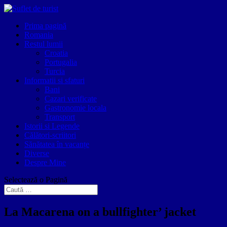
Prima pagină
Romania
Restul lumii
Croatia
Portugalia
Turcia
Informatii si sfaturi
Bani
Cazari verificate
Gastronomie locala
Transport
Istorii si Legende
Călători-scriitori
Sănătatea în vacanțe
Diverse
Despre Mine
Selectează o Pagină
La Macarena on a bullfighter’ jacket