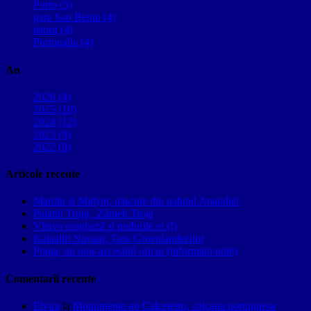
Porto (5)
gara Sao Bento (4)
istorii (4)
Portugalia (4)
An
2026 (4)
2025 (10)
2024 (12)
2023 (9)
2022 (8)
Articole recente
Mardin și Midyat, născute din nahitul Anatoliei
Palatul Troja, Zámek Troja
Vltava pragheză și podurile ei (I)
Kalaallit Nunaat, Țara Groenlandezilor
Praga, un oraș accesibil oricui (informații utile)
Comentarii recente
Elvira
la
Monumento ao Calceteiro, calçada portuguesa