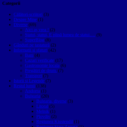
Categorii
Călători-scriitori
(3)
Despre Mine
(1)
Diverse
(69)
Aici aș vrea !
(2)
Statui, statui, E plină lumea de statui….
(9)
SuperBlog
(8)
Gânduri pe tastatură
(2)
Informatii si sfaturi
(42)
Bani
(4)
Cazari verificate
(17)
Gastronomie locala
(6)
Pregătiri de drum.
(7)
Transport
(7)
Istorii si Legende
(7)
Restul lumii
(138)
Andorra
(1)
Bulgaria
(20)
Bulgaria, diverse
(3)
Litoral
(5)
Melnik
(1)
Plovdiv
(2)
Regiunea Kiustendil
(1)
Regiunea Stara Zagora
(1)