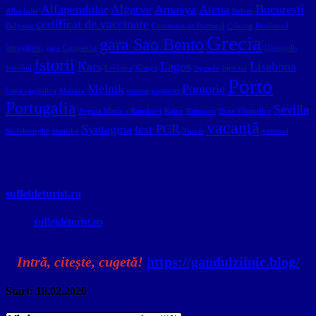
Alfapendular
Algarve
Amasya
Atena
București
Alba Iulia
Belem
certificat de vaccinare
Bulgaria
Comboios de Portugal
Crăciun
Ferdinand
Grecia
gara Sao Bento
Întregitorul
gara Campanha
Hierapolis
istorii
Kars
Lagos
Lisabona
Istanbul
kavârma
Konya
legende
lipscani
Porto
Melnik
Pomorie
Lupa capitolina
Makaza
muzeu
pașaport
Portugalia
Sevilla
Regina Maria a României
Rojen
Romaero
Roza Vânturilor
vacanță
Syntagma
test PCR
Sf. Gheorghe
shopska
Turcia
veterani
sufletdeturist.ro
sufletdeturist.ro
Intră, citește, cugetă!
https://gandulzilnic.blog/
Start: 18.02.2020