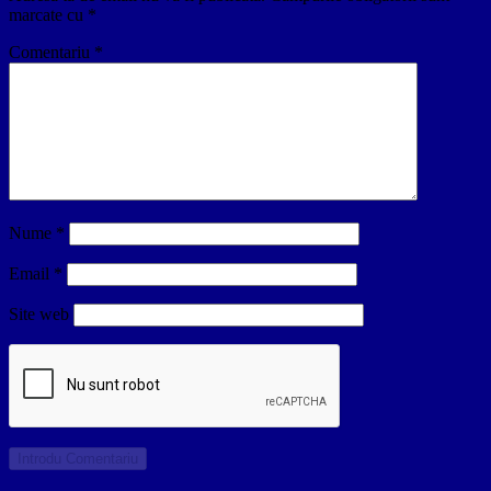
marcate cu
*
Comentariu
*
Nume
*
Email
*
Site web