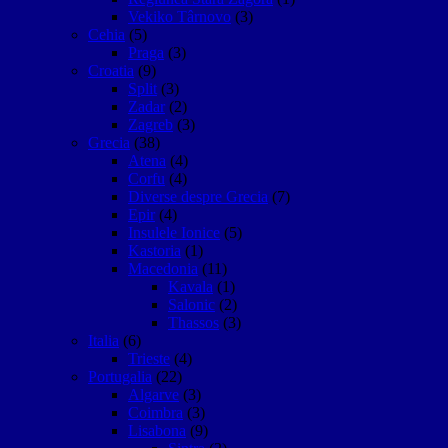
Vekiko Târnovo
(3)
Cehia
(5)
Praga
(3)
Croatia
(9)
Split
(3)
Zadar
(2)
Zagreb
(3)
Grecia
(38)
Atena
(4)
Corfu
(4)
Diverse despre Grecia
(7)
Epir
(4)
Insulele Ionice
(5)
Kastoria
(1)
Macedonia
(11)
Kavala
(1)
Salonic
(2)
Thassos
(3)
Italia
(6)
Trieste
(4)
Portugalia
(22)
Algarve
(3)
Coimbra
(3)
Lisabona
(9)