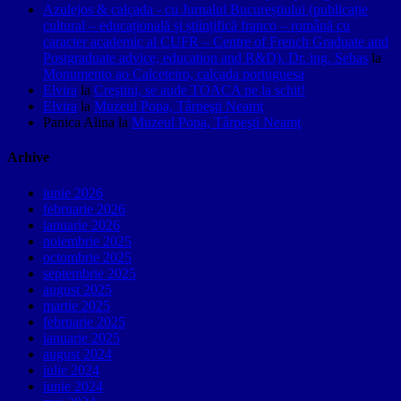
Azulejos & calçada - cu Jurnalul Bucureștiului (publicație
cultural – educațională și științifică franco – română cu
caracter academic al CUFR – Centre of French Graduate and
Postgraduate advice, education and R&D). Dr. ing. Sebas
la
Monumento ao Calceteiro, calçada portuguesa
Elvira
la
Creştini, se aude TOACA pe la schit!
Elvira
la
Muzeul Popa, Târpeşti Neamţ
Panica Alina
la
Muzeul Popa, Târpeşti Neamţ
Arhive
iunie 2026
februarie 2026
ianuarie 2026
noiembrie 2025
octombrie 2025
septembrie 2025
august 2025
martie 2025
februarie 2025
ianuarie 2025
august 2024
iulie 2024
iunie 2024