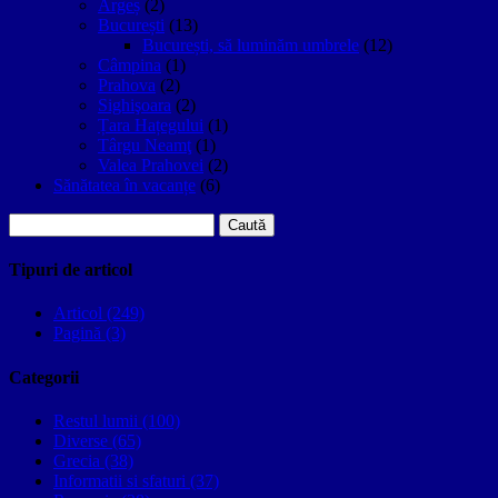
Argeș
(2)
București
(13)
București, să luminăm umbrele
(12)
Câmpina
(1)
Prahova
(2)
Sighişoara
(2)
Țara Hațegului
(1)
Târgu Neamţ
(1)
Valea Prahovei
(2)
Sănătatea în vacanțe
(6)
Caută
după:
Tipuri de articol
Articol (249)
Pagină (3)
Categorii
Restul lumii (100)
Diverse (65)
Grecia (38)
Informatii si sfaturi (37)