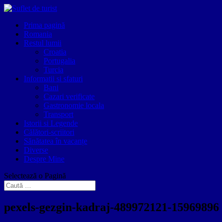
Prima pagină
Romania
Restul lumii
Croatia
Portugalia
Turcia
Informatii si sfaturi
Bani
Cazari verificate
Gastronomie locala
Transport
Istorii si Legende
Călători-scriitori
Sănătatea în vacanțe
Diverse
Despre Mine
Selectează o Pagină
pexels-gezgin-kadraj-489972121-15969896