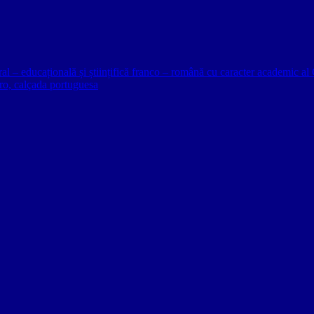
ural – educațională și științifică franco – română cu caracter academic
o, calçada portuguesa