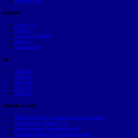
Romania (28)
Etichete
Grecia (5)
Porto (5)
gara Sao Bento (4)
istorii (4)
Portugalia (4)
An
2026 (4)
2025 (10)
2024 (12)
2023 (9)
2022 (8)
Articole recente
Mardin și Midyat, născute din nahitul Anatoliei
Palatul Troja, Zámek Troja
Vltava pragheză și podurile ei (I)
Kalaallit Nunaat, Țara Groenlandezilor