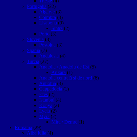
Trieste
(4)
Portugalia
(22)
Algarve
(3)
Coimbra
(3)
Lisabona
(9)
Sintra
(2)
Porto
(3)
Slovenia
(3)
Postojna
(3)
Spania
(7)
Andalusia
(4)
Turcia
(27)
Anatolia / Anadolu de Est
(5)
Ankara
(1)
Anatolia centrală și de nord
(6)
Antiohia
(3)
Cappadocia
(1)
Efes
(2)
Istanbul
(4)
Konya
(2)
Lycia
(2)
Myra
(2)
Mira / Demre
(1)
Romania
(29)
Alba Iulia
(4)