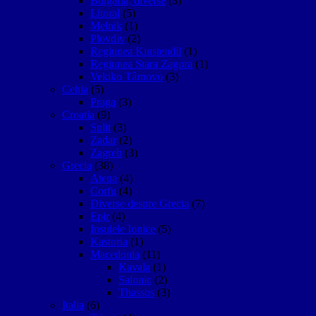
Bulgaria, diverse
(3)
Litoral
(5)
Melnik
(1)
Plovdiv
(2)
Regiunea Kiustendil
(1)
Regiunea Stara Zagora
(1)
Vekiko Târnovo
(3)
Cehia
(5)
Praga
(3)
Croatia
(9)
Split
(3)
Zadar
(2)
Zagreb
(3)
Grecia
(38)
Atena
(4)
Corfu
(4)
Diverse despre Grecia
(7)
Epir
(4)
Insulele Ionice
(5)
Kastoria
(1)
Macedonia
(11)
Kavala
(1)
Salonic
(2)
Thassos
(3)
Italia
(6)