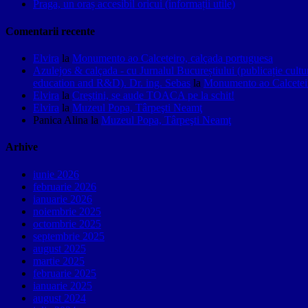
Praga, un oraș accesibil oricui (informații utile)
Comentarii recente
Elvira
la
Monumento ao Calceteiro, calçada portuguesa
Azulejos & calçada - cu Jurnalul Bucureștiului (publicație cult
education and R&D). Dr. ing. Sebas
la
Monumento ao Calceteir
Elvira
la
Creştini, se aude TOACA pe la schit!
Elvira
la
Muzeul Popa, Târpeşti Neamţ
Panica Alina
la
Muzeul Popa, Târpeşti Neamţ
Arhive
iunie 2026
februarie 2026
ianuarie 2026
noiembrie 2025
octombrie 2025
septembrie 2025
august 2025
martie 2025
februarie 2025
ianuarie 2025
august 2024