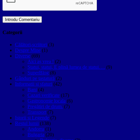
Categorii
Călători-scriitori
(3)
Despre Mine
(1)
Diverse
(69)
Aici aș vrea !
(2)
Statui, statui, E plină lumea de statui….
(9)
SuperBlog
(8)
Gânduri pe tastatură
(2)
Informatii si sfaturi
(42)
Bani
(4)
Cazari verificate
(17)
Gastronomie locala
(6)
Pregătiri de drum.
(7)
Transport
(7)
Istorii si Legende
(7)
Restul lumii
(138)
Andorra
(1)
Bulgaria
(20)