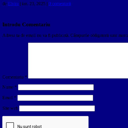
de
Elvira
|
ian. 23, 2025
|
0 comentarii
Introdu Comentariu
Adresa ta de email nu va fi publicată.
Câmpurile obligatorii sunt marc
Comentariu
*
Nume
*
Email
*
Site web