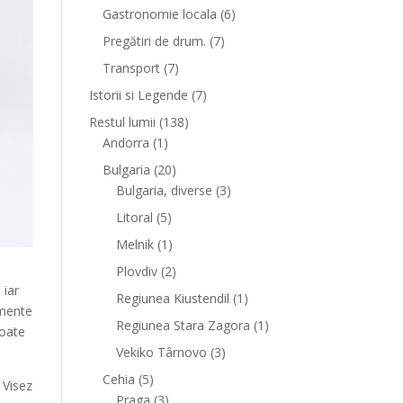
Gastronomie locala
(6)
Pregătiri de drum.
(7)
Transport
(7)
Istorii si Legende
(7)
Restul lumii
(138)
Andorra
(1)
Bulgaria
(20)
Bulgaria, diverse
(3)
Litoral
(5)
Melnik
(1)
Plovdiv
(2)
 iar
Regiunea Kiustendil
(1)
omente
Regiunea Stara Zagora
(1)
poate
Vekiko Târnovo
(3)
Cehia
(5)
 Visez
Praga
(3)