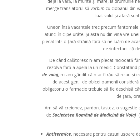
deja la vară, la munte și mare, la drumurile
merge translatorul să
vorbim
cu ciobanul din v
luat valul și afară sun
Uneori însă vacanțele trec precum fantomele pr
atunci în clipe urâte. Și asta nu din vina vre-u
plecat într-o țară străină fără să ne luăm de a
dezinfectant că de
De când călătoresc n-am plecat niciodată făr
rezolva fără a apela la un medic. Constatând 
de voiaj
, m-am gândit că n-ar fi rău să reiau și e
de acest gen, de obicei oamenii consideră c
obligatoriu o farmacie trebuie să fie deschisă cât
de țară, ora
Am să vă creionez, pardon, tastez, o sugestie
de
Societatea Română de Medicină de Voiaj
(e
Antitermice
, necesare pentru cazuri ușoare de