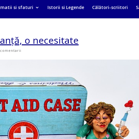
matii si sfaturi
Istorii si Legende
Călători-scriitori
S
anță, o necesitate
 comentarii