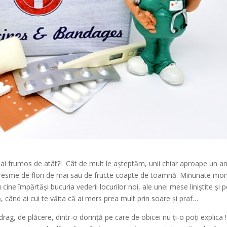
mai frumos de atât?! Cât de mult le așteptăm, unii chiar aproape un an
miresme de flori de mai sau de fructe coapte de toamnă. Minunate m
u cine împărtăși bucuria vederii locurilor noi, ale unei mese liniștite și 
, când ai cui te văita că ai mers prea mult prin soare și praf…
rag, de plăcere, dintr-o dorință pe care de obicei nu ți-o poți explica !