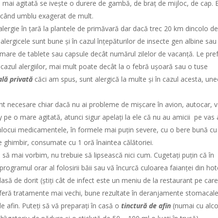
ță mai agitată se ivește o durere de gambă, de braț de mijloc, de cap.
 când umblu exagerat de mult.
alergie în țară la plantele de primăvară dar dacă trec 20 km dincolo d
alergicele sunt bune și în cazul înțepăturilor de insecte gen albine sau
are de tablete sau capsule decât numărul zilelor de vacanță. Le pre
n cazul alergiilor, mai mult poate decât la o febră ușoară sau o tuse
lă privată
căci am spus, sunt alergică la multe și în cazul acesta, une
nt necesare chiar dacă nu ai probleme de mișcare în avion, autocar, v
y pe o mare agitată, atunci sigur apelați la ele că nu au amicii pe vas 
ți înlocui medicamentele, în formele mai puțin severe, cu o bere bună cu
 ghimbir, consumate cu 1 oră înaintea călătoriei.
 să mai vorbim, nu trebuie să lipsească nici cum. Cugetați puțin că în
rogramul orar al folosirii băii sau vă încurcă culoarea faianței din hote
asă de dorit (știți cât de infect este un meniu de la restaurant pe care 
referă tratamente mai vechi, bune rezultate în deranjamente stomacal
de afin. Puteți să vă preparați în casă o
tinctură de afin
(numai cu alco