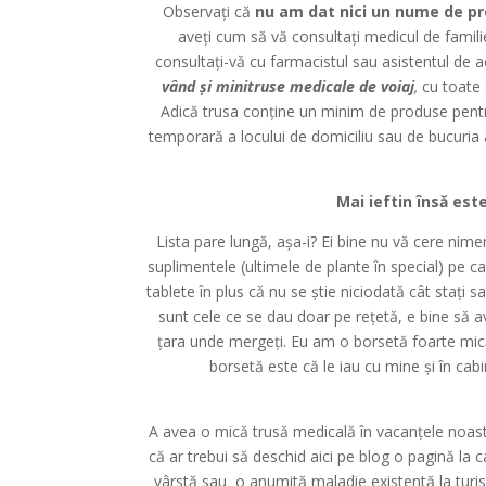
Observați că
nu am dat nici un nume de pr
aveți cum să vă consultați medicul de famili
consultați-vă cu farmacistul sau asistentul de ac
vând și
minitruse medicale de voiaj
,
cu toate 
Adică trusa conține un minim de produse pentr
temporară a locului de domiciliu sau de bucuria a
Mai ieftin însă este
Lista pare lungă, așa-i? Ei bine nu vă cere nimen
suplimentele (ultimele de plante în special) pe ca
tablete în plus că nu se știe niciodată cât stați 
sunt cele ce se dau doar pe rețetă, e bine să a
țara unde mergeți. Eu am o borsetă foarte mică 
borsetă este că le iau cu mine și în cabi
A avea o mică trusă medicală în vacanțele noa
că ar trebui să deschid aici pe blog o pagină la 
vârstă sau o anumită maladie existentă la turist