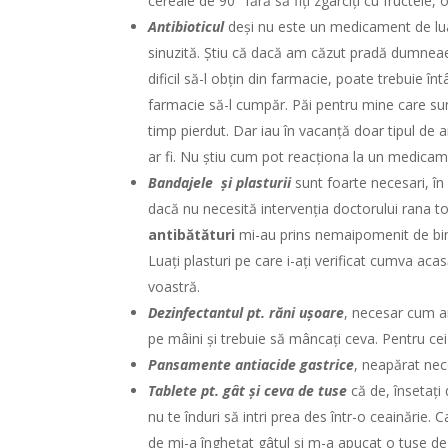
cereale de 90° fără să fiți zgârciți cu fructele, 
Antibioticul
deși nu este un medicament de luat
sinuzită. Știu că dacă am căzut pradă dumneaei,
dificil să-l obțin din farmacie, poate trebuie î
farmacie să-l cumpăr. Păi pentru mine care sun
timp pierdut. Dar iau în vacanță doar tipul de a
ar fi. Nu știu cum pot reacționa la un medicame
Bandajele și plasturii
sunt foarte necesari, în 
dacă nu necesită intervenția doctorului rana to
antibătături
mi-au prins nemaipomenit de bin
Luați plasturi pe care i-ați verificat cumva acas
voastră.
Dezinfectantul pt. răni ușoare
, necesar cum a
pe mâini și trebuie să mâncați ceva. Pentru cei
Pansamente antiacide gastrice
, neapărat nec
Tablete pt. gât și ceva de tuse
că de, însetați
nu te înduri să intri prea des într-o ceainărie.
de mi-a înghețat gâtul și m-a apucat o tuse de