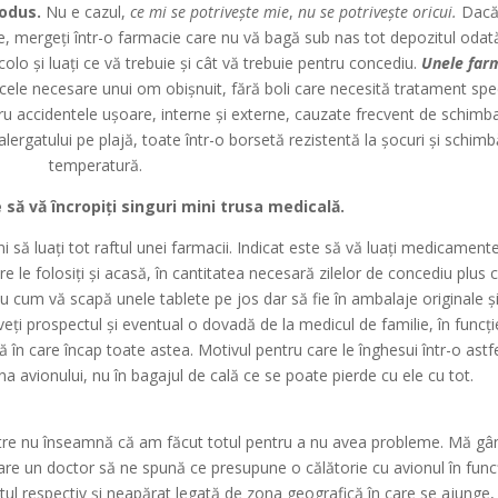
odus.
Nu e cazul,
ce mi se potrivește mie
,
nu se potrivește oricui.
Dacă
e, mergeți într-o farmacie care nu vă bagă sub nas tot depozitul odat
olo și luați ce vă trebuie și cât vă trebuie pentru concediu.
Unele
far
cele necesare unui om obișnuit, fără boli care necesită tratament spec
u accidentele ușoare, interne și externe, cauzate frecvent de schimb
lergatului pe plajă, toate într-o borsetă rezistentă la șocuri și schimb
temperatură.
 să vă încropiți singuri mini trusa medicală.
i să luați tot raftul unei farmacii. Indicat este să vă luați medicamente
re le folosiți și acasă, în cantitatea necesară zilelor de concediu plus 
sau cum vă scapă unele tablete pe jos dar să fie în ambalaje originale ș
veți prospectul și eventual o dovadă de la medicul de familie, în funcți
în care încap toate astea. Motivul pentru care le înghesui într-o astf
na avionului, nu în bagajul de cală ce se poate pierde cu ele cu tot.
stre nu înseamnă că am făcut totul pentru a nu avea probleme. Mă g
care un doctor să ne spună ce presupune o călătorie cu avionul în func
ul respectiv și neapărat legată de zona geografică în care se ajunge, 