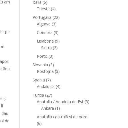
 Eu am
Italia
(6)
Trieste
(4)
e
Portugalia
(22)
Algarve
(3)
fer pe
Coimbra
(3)
Lisabona
(9)
ori
Sintra
(2)
Porto
(3)
apor.
Slovenia
(3)
atâția
Postojna
(3)
Spania
(7)
Andalusia
(4)
Turcia
(27)
l și
Anatolia / Anadolu de Est
(5)
îl
Ankara
(1)
e dau
Anatolia centrală și de nord
ol de
(6)