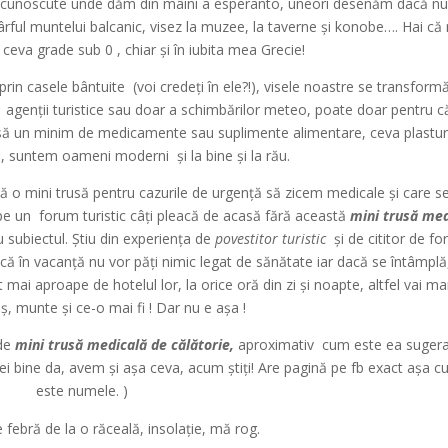
 necunoscute unde dăm din mâini a esperanto, uneori desenăm dacă nu
ârful muntelui balcanic, visez la muzee, la taverne și konobe…. Hai că
t ceva grade sub 0 , chiar și în iubita mea Grecie!
in casele bântuite (voi credeți în ele?!), visele noastre se transformă
nei agenții turistice sau doar a schimbărilor meteo, poate doar pentru 
casă un minim de medicamente sau suplimente alimentare, ceva plasturi
, suntem oameni moderni și la bine și la rău.
ă o mini trusă pentru cazurile de urgență să zicem medicale și care s
pe un forum turistic câți pleacă de acasă fără această
mini trusă med
u subiectul. Știu din experiența de
povestitor turistic
și de cititor de f
ă în vacanță nu vor păți nimic legat de sănătate iar dacă se întâmplă
 mai aproape de hotelul lor, la orice oră din zi și noapte, altfel vai m
ș, munte și ce-o mai fi ! Dar nu e așa !
 de
mini trusă medicală de călătorie,
aproximativ cum este ea sugera
i bine da, avem și așa ceva, acum știți! Are pagină pe fb exact așa cu
este numele. )
 febră de la o răceală, insolație, mă rog.