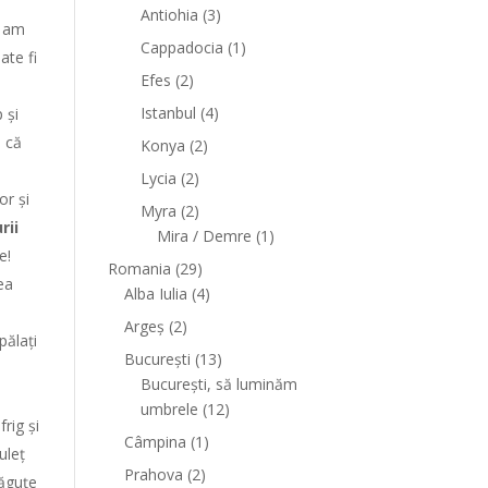
Antiohia
(3)
ă am
Cappadocia
(1)
ate fi
Efes
(2)
a
Istanbul
(4)
 și
e că
Konya
(2)
Lycia
(2)
or și
Myra
(2)
rii
Mira / Demre
(1)
e!
Romania
(29)
lea
Alba Iulia
(4)
Argeș
(2)
pălați
București
(13)
București, să luminăm
umbrele
(12)
rig și
Câmpina
(1)
uleț
Prahova
(2)
răguțe