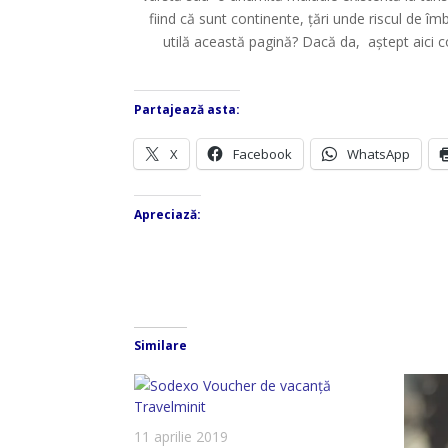
fiind că sunt continente, țări unde riscul de î
utilă această pagină? Dacă da, aștept aici co
Partajează asta:
X
Facebook
WhatsApp
Apreciază:
Similare
Travelminit
11 aprilie 2019