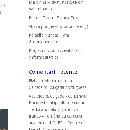
Mardin și Midyat, născute din
r fi
nahitul Anatoliei
ă!
Palatul Troja, Zámek Troja
Vltava pragheză și podurile ei (I)
Kalaallit Nunaat, Țara
Groenlandezilor
Praga, un oraș accesibil oricui
(informații utile)
Comentarii recente
Elvira
la
Monumento ao
Calceteiro, calçada portuguesa
Azulejos & calçada - cu Jurnalul
Bucureștiului (publicație cultural
– educațională și științifică
franco – română cu caracter
academic al CUFR – Centre of
French Graduate and