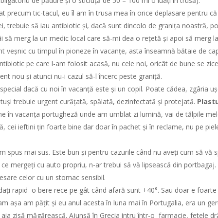
obligatoriu de pădure și o sticluță de 50 – 100 ml o luați în trusă).
 precum tic-tacul, eu îl am în trusa mea în orice deplasare pentru c
 trebuie să iau antibiotic și, dacă sunt dincolo de granița noastră, po
ntâi să merg la un medic local care să-mi dea o rețetă și apoi să merg l
t veșnic cu timpul în pioneze în vacanțe, asta înseamnă bătaie de cap
ntibiotic pe care l-am folosit acasă, nu cele noi, oricât de bune se zic
nt nou și atunci nu-i cazul să-l încerc peste graniță.
special dacă cu noi în vacanță este și un copil. Poate cădea, zgâria uș
tuși trebuie urgent curățată, spălată, dezinfectată și protejată.
Plastu
e în vacanța portugheză unde am umblat zi lumină, vai de tălpile mel
ă, cei ieftini țin foarte bine dar doar în pachet și în reclame, nu pe pie
m spus mai sus. Este bun și pentru cazurile când nu aveți cum să vă s
 ce mergeți cu auto propriu, n-ar trebui să vă lipsească din portbagaj.
esare celor cu un stomac sensibil.
 dați rapid o bere rece pe gât când afară sunt +40°. Sau doar e foarte f
 Cam așa am pățit și eu anul acesta în luna mai în Portugalia, era un ger
 aia zisă măgărească. Ajunsă în Grecia intru într-o farmacie, fetele d