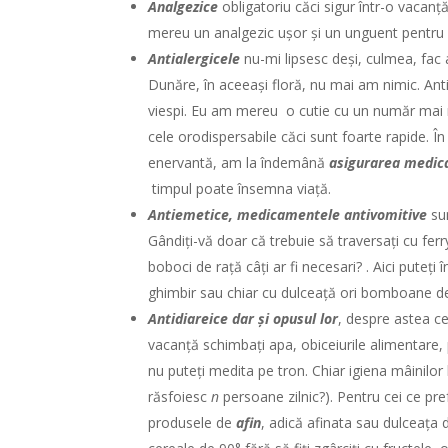
Analgezice
obligatoriu căci sigur într-o vacan
mereu un analgezic ușor și un unguent pentru
Antialergicele
nu-mi lipsesc deși, culmea, fac 
Dunăre, în aceeași floră, nu mai am nimic. Anti
viespi. Eu am mereu o cutie cu un număr mai m
cele orodispersabile căci sunt foarte rapide. Î
enervantă, am la îndemână
asigurarea medica
timpul poate însemna viață.
Antiemetice, medicamentele antivomitive
su
Gândiți-vă doar că trebuie să traversați cu ferr
boboci de rață câți ar fi necesari? . Aici pute
ghimbir sau chiar cu dulceață ori bomboane de
Antidiareice dar și opusul lor
, despre astea ce
vacanță schimbați apa, obiceiurile alimentare, p
nu puteți medita pe tron. Chiar igiena mâinilor l
răsfoiesc
n
persoane zilnic?). Pentru cei ce p
produsele de
afin
, adică afinata sau dulceața 