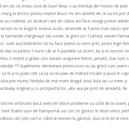
d am zis că vreau ceva de tuse! Bine, s-au întristat din motive de plan 
ă merg la doctor pentru rețetă! Brusc mi-am amintit de ce nu-mi pot d
ei au codeină, un alcaloid care de câțiva ani face ravagii printre adole
rmaciștii nu te bagă în seamă acolo, amenzile ar fi prea mari dacă-i pri
la farmaciile mărginașe sau rurale, la greci ioc! Culmea, aveam farma
reci sunt așa îndărătnici să nu facă planul cu orice preț, peste lege! Bi
o dar nu pentru 5 euroi cât ar fi pastilele să zicem. Au și ei
lacomii lo
tru o rețetă și gratis căci aveam asigurare beton, privată. Dar cum s
colindat ??! Suplimente alimentare pentru tuse nu au grecii cum avem 
 să fii și tu puțin citit ca să nu iei paie de mătură tocate și puse în cap
toba prin munții Pindului de mai mare dragul. Anul ăsta iau cu mine și
ambalaj original și cu prospectul lor, uite așa pe post de amuletă, de
lacrimi artificiale
dacă aveți de obicei probleme cu ochii de la soare, 
ă. Sunt foarte ușor de transportat azi căci se găsesc în doze unice, per
câteva căci știți cum e, când ai nevoie nu găsești, așa că le țin la rece