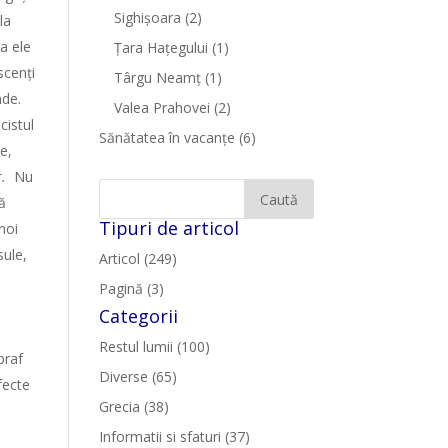
Sighişoara
(2)
la
a ele
Țara Hațegului
(1)
scenți
Târgu Neamţ
(1)
nde.
Valea Prahovei
(2)
cistul
Sănătatea în vacanțe
(6)
ne,
r.
Nu
ă
Tipuri de articol
noi
sule,
Articol (249)
Pagină (3)
Categorii
Restul lumii (100)
praf
Diverse (65)
fecte
Grecia (38)
.
Informatii si sfaturi (37)