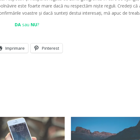
mbolnăvire este foarte mare dacă nu respectăm niște reguli. Credeți că a
nfirmările voastre și dacă sunteți destui interesați, mă apuc de treab
DA
sau
NU
?
Imprimare
Pinterest