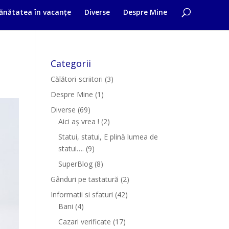
ănătatea în vacanțe
Diverse
Despre Mine
Categorii
Călători-scriitori
(3)
Despre Mine
(1)
Diverse
(69)
Aici aș vrea !
(2)
Statui, statui, E plină lumea de
statui….
(9)
SuperBlog
(8)
Gânduri pe tastatură
(2)
Informatii si sfaturi
(42)
Bani
(4)
Cazari verificate
(17)