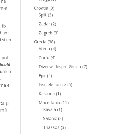
 ne
Croatia
(9)
 m-a
Split
(3)
Zadar
(2)
 fix
Zagreb
(3)
că am
 și un
Grecia
(38)
Atena
(4)
Corfu
(4)
e pot
icală
Diverse despre Grecia
(7)
orumuri
Epir
(4)
,
Insulele Ionice
(5)
ama ei
Kastoria
(1)
Macedonia
(11)
tă și
Kavala
(1)
m îi
Salonic
(2)
Thassos
(3)