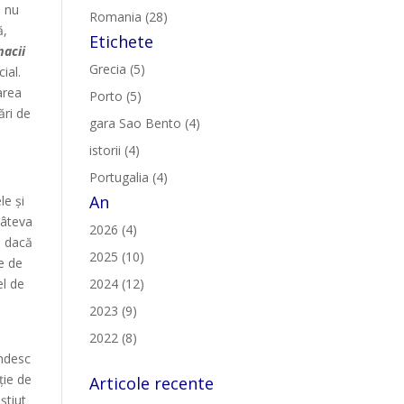
 nu
Romania (28)
ă,
Etichete
macii
Grecia (5)
ial.
area
Porto (5)
ări de
gara Sao Bento (4)
istorii (4)
Portugalia (4)
An
le și
câteva
2026 (4)
i dacă
2025 (10)
e de
2024 (12)
el de
2023 (9)
2022 (8)
ândesc
ție de
Articole recente
știut