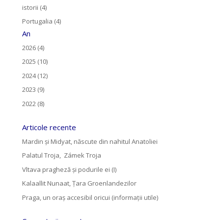
istorii (4)
Portugalia (4)
An
2026 (4)
2025 (10)
2024 (12)
2023 (9)
2022 (8)
Articole recente
Mardin și Midyat, născute din nahitul Anatoliei
Palatul Troja, Zámek Troja
Vltava pragheză și podurile ei (I)
Kalaallit Nunaat, Țara Groenlandezilor
Praga, un oraș accesibil oricui (informații utile)