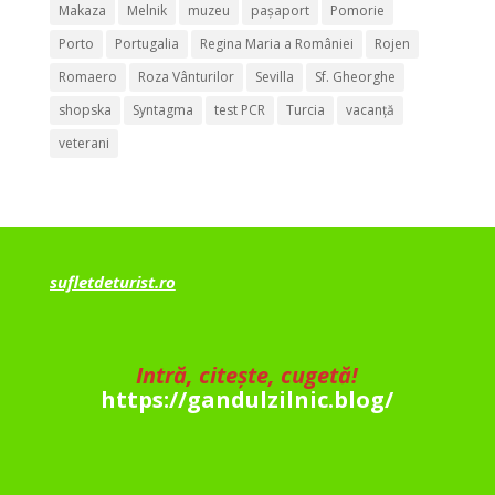
Makaza
Melnik
muzeu
pașaport
Pomorie
Porto
Portugalia
Regina Maria a României
Rojen
Romaero
Roza Vânturilor
Sevilla
Sf. Gheorghe
shopska
Syntagma
test PCR
Turcia
vacanță
veterani
sufletdeturist.ro
Intră, citește, cugetă!
https://gandulzilnic.blog/