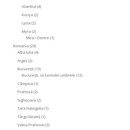
Istanbul
(4)
Konya
(2)
Lycia
(2)
Myra
(2)
Mira / Demre
(1)
Romania
(29)
Alba Iulia
(4)
Argeș
(2)
București
(13)
București, să luminăm umbrele
(12)
Câmpina
(1)
Prahova
(2)
Sighişoara
(2)
Țara Hațegului
(1)
Târgu Neamţ
(1)
Valea Prahovei
(2)