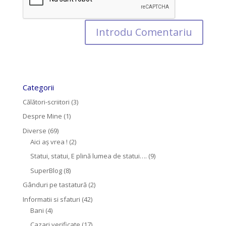
Categorii
Călători-scriitori
(3)
Despre Mine
(1)
Diverse
(69)
Aici aș vrea !
(2)
Statui, statui, E plină lumea de statui….
(9)
SuperBlog
(8)
Gânduri pe tastatură
(2)
Informatii si sfaturi
(42)
Bani
(4)
Cazari verificate
(17)