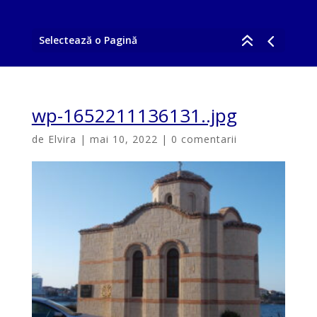
Selectează o Pagină
wp-1652211136131..jpg
de
Elvira
|
mai 10, 2022
|
0 comentarii