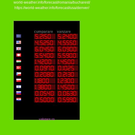
world-weather.info/forecast/romania/bucharest/
https://world-weather.info/forecast/usa/denver/
valutare.ro