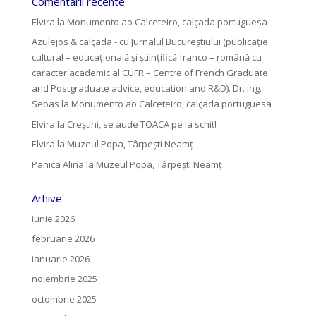
Comentarii recente
Elvira
la
Monumento ao Calceteiro, calçada portuguesa
Azulejos & calçada - cu Jurnalul Bucureștiului (publicație
cultural – educațională și științifică franco – română cu
caracter academic al CUFR – Centre of French Graduate
and Postgraduate advice, education and R&D). Dr. ing.
Sebas
la
Monumento ao Calceteiro, calçada portuguesa
Elvira
la
Creştini, se aude TOACA pe la schit!
Elvira
la
Muzeul Popa, Târpeşti Neamţ
Panica Alina
la
Muzeul Popa, Târpeşti Neamţ
Arhive
iunie 2026
februarie 2026
ianuarie 2026
noiembrie 2025
octombrie 2025