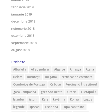
februarie 2019
ianuarie 2019
decembrie 2018
noiembrie 2018
octombrie 2018
septembrie 2018
august 2018
Etichete
Alba Iulia
Alfapendular
Algarve
Amasya
Atena
Belem
București
Bulgaria
certificat de vaccinare
Comboios de Portugal
Crăciun
Ferdinand Întregitorul
gara Campanha
gara Sao Bento
Grecia
Hierapolis
Istanbul
istorii
Kars
kavârma
Konya
Lagos
legende
lipscani
Lisabona
Lupa capitolina