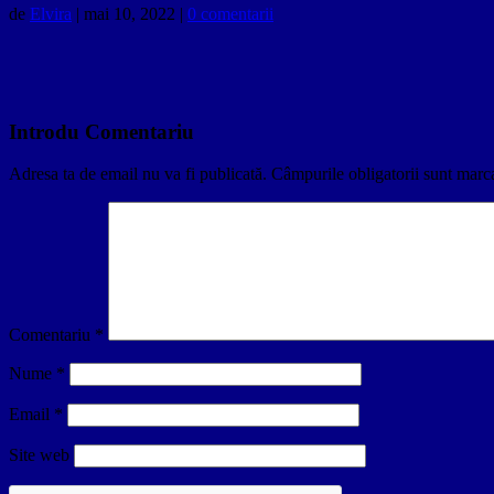
de
Elvira
|
mai 10, 2022
|
0 comentarii
Introdu Comentariu
Adresa ta de email nu va fi publicată.
Câmpurile obligatorii sunt marc
Comentariu
*
Nume
*
Email
*
Site web