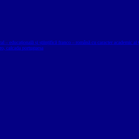
ural – educațională și științifică franco – română cu caracter academic
o, calçada portuguesa