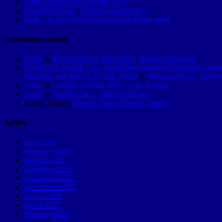
Vltava pragheză și podurile ei (I)
Kalaallit Nunaat, Țara Groenlandezilor
Praga, un oraș accesibil oricui (informații utile)
Comentarii recente
Elvira
la
Monumento ao Calceteiro, calçada portuguesa
Azulejos & calçada - cu Jurnalul Bucureștiului (publicație cult
education and R&D). Dr. ing. Sebas
la
Monumento ao Calceteir
Elvira
la
Creştini, se aude TOACA pe la schit!
Elvira
la
Muzeul Popa, Târpeşti Neamţ
Panica Alina
la
Muzeul Popa, Târpeşti Neamţ
Arhive
iunie 2026
februarie 2026
ianuarie 2026
noiembrie 2025
octombrie 2025
septembrie 2025
august 2025
martie 2025
februarie 2025