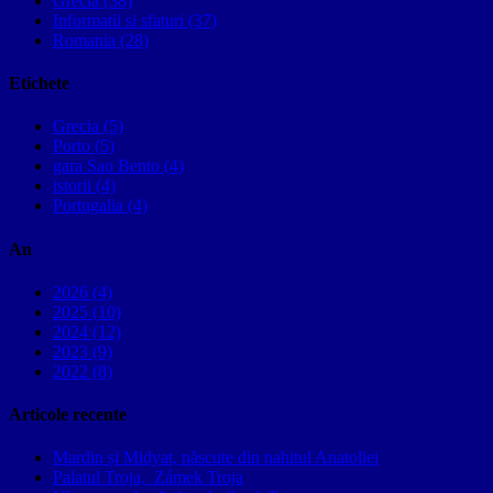
Grecia (38)
Informatii si sfaturi (37)
Romania (28)
Etichete
Grecia (5)
Porto (5)
gara Sao Bento (4)
istorii (4)
Portugalia (4)
An
2026 (4)
2025 (10)
2024 (12)
2023 (9)
2022 (8)
Articole recente
Mardin și Midyat, născute din nahitul Anatoliei
Palatul Troja, Zámek Troja