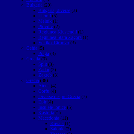
Bulgaria
(20)
Bulgaria, diverse
(3)
Litoral
(5)
Melnik
(1)
Plovdiv
(2)
Regiunea Kiustendil
(1)
Regiunea Stara Zagora
(1)
Vekiko Târnovo
(3)
Cehia
(5)
Praga
(3)
Croatia
(9)
Split
(3)
Zadar
(2)
Zagreb
(3)
Grecia
(38)
Atena
(4)
Corfu
(4)
Diverse despre Grecia
(7)
Epir
(4)
Insulele Ionice
(5)
Kastoria
(1)
Macedonia
(11)
Kavala
(1)
Salonic
(2)