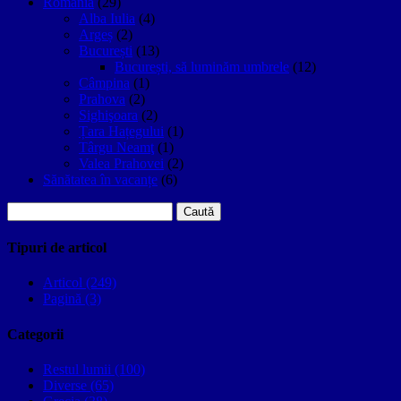
Romania
(29)
Alba Iulia
(4)
Argeș
(2)
București
(13)
București, să luminăm umbrele
(12)
Câmpina
(1)
Prahova
(2)
Sighişoara
(2)
Țara Hațegului
(1)
Târgu Neamţ
(1)
Valea Prahovei
(2)
Sănătatea în vacanțe
(6)
Caută
după:
Tipuri de articol
Articol (249)
Pagină (3)
Categorii
Restul lumii (100)
Diverse (65)