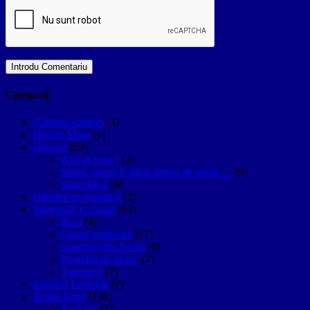
Categorii
Călători-scriitori
(3)
Despre Mine
(1)
Diverse
(69)
Aici aș vrea !
(2)
Statui, statui, E plină lumea de statui….
(9)
SuperBlog
(8)
Gânduri pe tastatură
(2)
Informatii si sfaturi
(42)
Bani
(4)
Cazari verificate
(17)
Gastronomie locala
(6)
Pregătiri de drum.
(7)
Transport
(7)
Istorii si Legende
(7)
Restul lumii
(138)
Andorra
(1)