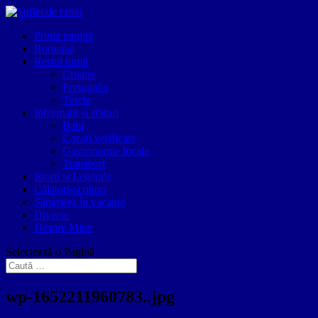
Prima pagină
Romania
Restul lumii
Croatia
Portugalia
Turcia
Informatii si sfaturi
Bani
Cazari verificate
Gastronomie locala
Transport
Istorii si Legende
Călători-scriitori
Sănătatea în vacanțe
Diverse
Despre Mine
Selectează o Pagină
wp-1652211960783..jpg