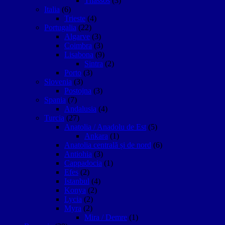
Thassos
(3)
Italia
(6)
Trieste
(4)
Portugalia
(22)
Algarve
(3)
Coimbra
(3)
Lisabona
(9)
Sintra
(2)
Porto
(3)
Slovenia
(3)
Postojna
(3)
Spania
(7)
Andalusia
(4)
Turcia
(27)
Anatolia / Anadolu de Est
(5)
Ankara
(1)
Anatolia centrală și de nord
(6)
Antiohia
(3)
Cappadocia
(1)
Efes
(2)
Istanbul
(4)
Konya
(2)
Lycia
(2)
Myra
(2)
Mira / Demre
(1)