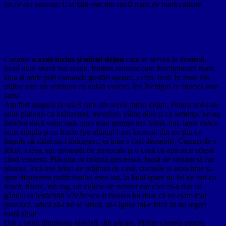
tot ce era necesar. Ușa băii este din sticlă mată de bună calitate.
Cazarea
a avut inclus și micul dejun
care se servea la demisol,
locul unui snack bar rustic, frumos renovat care funcționează toată
ziua și unde poți comanda gustări ușoare, cafea, ceai. În zona din
mijloc este un șemineu cu dublă vedere, îmi închipui ce frumos este
iarna.
Am fost singurii la ora 8 care am servit micul dejun. Pentru noi s-au
adus platouri cu brânzeturi, mezeluri, pâine albă și cu semințe, ne-au
întrebat dacă vrem ouă, apoi erau gemuri trei feluri, unt, lapte dulce,
iaurt simplu și cu fructe (pe ultimul l-am încercat din nu știu ce
impuls că altfel nu-l îndrăgesc, ei bine a fost deosebit). Ceaiuri de x
feluri, cafea, suc proaspăt de portocale și o cană cu apă rece adusă
când veneam. Plăcinta cu brânză grecească, bună de vroiam să fur
platoul, încă trei feluri de prăjituri de casă, curmale și smochine și,
spre disperarea pofticiosului meu soț, la final apare un fel de tort cu
frișcă, fructe, mă rog, un deliciu de neratat dar care m-a dus cu
gândul la Ienăchiță Văcărescu și floarea lui doar că eu eram mai
prozaică, adică să-l tai se strică, să-l ignor mi-e frică să nu regret
toată ziua!
Dar a venit dimineața plecării, din păcate. Plătim camera pentru