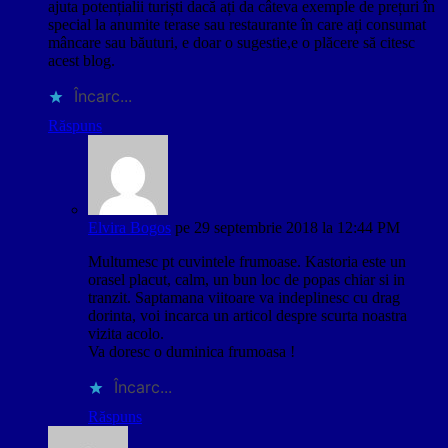
ajuta potențialii turiști dacă ați da câteva exemple de prețuri în
special la anumite terase sau restaurante în care ați consumat
mâncare sau băuturi, e doar o sugestie,e o plăcere să citesc
acest blog.
Încarc...
Răspuns
Elvira Bogos
pe 29 septembrie 2018 la 12:44 PM
Multumesc pt cuvintele frumoase. Kastoria este un
orasel placut, calm, un bun loc de popas chiar si in
tranzit. Saptamana viitoare va indeplinesc cu drag
dorinta, voi incarca un articol despre scurta noastra
vizita acolo.
Va doresc o duminica frumoasa !
Încarc...
Răspuns