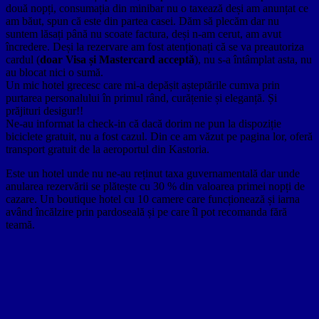
două nopți, consumația din minibar nu o taxează deși am anunțat ce
am băut, spun că este din partea casei. Dăm să plecăm dar nu
suntem lăsați până nu scoate factura, deși n-am cerut, am avut
încredere. Deși la rezervare am fost atenționați că se va preautoriza
cardul (
doar Visa și Mastercard acceptă
), nu s-a întâmplat asta, nu
au blocat nici o sumă.
Un mic hotel grecesc care mi-a depășit așteptările cumva prin
purtarea personalului în primul rând, curățenie și eleganță. Și
prăjituri desigur!!
Ne-au informat la check-in că dacă dorim ne pun la dispoziție
biciclete gratuit, nu a fost cazul. Din ce am văzut pe pagina lor, oferă
transport gratuit de la aeroportul din Kastoria.
Este un hotel unde nu ne-au reținut taxa guvernamentală dar unde
anularea rezervării se plătește cu 30 % din valoarea primei nopți de
cazare. Un boutique hotel cu 10 camere care funcționează și iarna
având încălzire prin pardoseală și pe care îl pot recomanda fără
teamă.