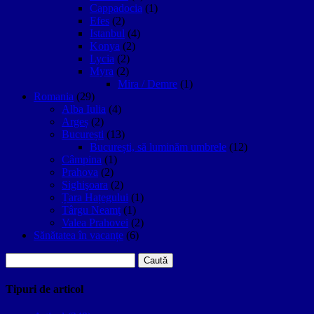
Cappadocia
(1)
Efes
(2)
Istanbul
(4)
Konya
(2)
Lycia
(2)
Myra
(2)
Mira / Demre
(1)
Romania
(29)
Alba Iulia
(4)
Argeș
(2)
București
(13)
București, să luminăm umbrele
(12)
Câmpina
(1)
Prahova
(2)
Sighişoara
(2)
Țara Hațegului
(1)
Târgu Neamţ
(1)
Valea Prahovei
(2)
Sănătatea în vacanțe
(6)
Caută
după:
Tipuri de articol