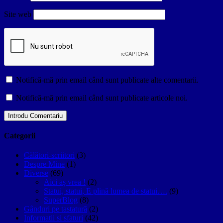
Site web
Notifică-mă prin email când sunt publicate alte comentarii.
Notifică-mă prin email când sunt publicate articole noi.
Categorii
Călători-scriitori
(3)
Despre Mine
(1)
Diverse
(69)
Aici aș vrea !
(2)
Statui, statui, E plină lumea de statui….
(9)
SuperBlog
(8)
Gânduri pe tastatură
(2)
Informatii si sfaturi
(42)