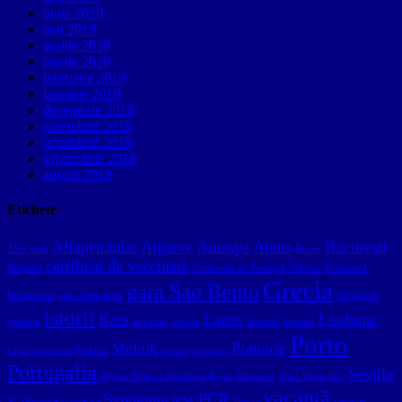
iunie 2019
mai 2019
aprilie 2019
martie 2019
februarie 2019
ianuarie 2019
decembrie 2018
noiembrie 2018
octombrie 2018
septembrie 2018
august 2018
Etichete
Alfapendular
Algarve
Amasya
Atena
București
Alba Iulia
Belem
certificat de vaccinare
Bulgaria
Comboios de Portugal
Crăciun
Ferdinand
Grecia
gara Sao Bento
Întregitorul
gara Campanha
Hierapolis
istorii
Kars
Lagos
Lisabona
Istanbul
kavârma
Konya
legende
lipscani
Porto
Melnik
Pomorie
Lupa capitolina
Makaza
muzeu
pașaport
Portugalia
Sevilla
Regina Maria a României
Rojen
Romaero
Roza Vânturilor
vacanță
Syntagma
test PCR
Sf. Gheorghe
shopska
Turcia
veterani