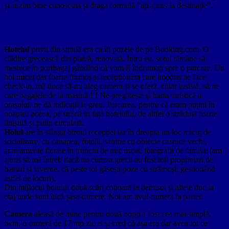
și auzim bine cunoscuta şi draga formulă “ați ajuns la destinație”.
Hotelul
privit din stradă era ca în pozele de pe Booking.com. O
clădire grecească din piatră, renovată. Intru eu, soțul rămâne să
mestece în portbagaj gândind că vom fi îndrumați spre o parcare. Un
hol micuț dar foarte frumos și recepționera care imediat ne face
check-in, mă duce să-mi aleg camera și se oferă, chiar insistă, să ne
care bagajele de la mașină !!! Ne pregătește și harta turistică a
orașului, ne dă indicații la greu. Parcarea, pentru că eram puțini în
noaptea aceea, pe stradă în fața hotelului, de altfel o străduță foarte
liniștită și puțin circulată.
Holul
are în stânga biroul recepției iar în dreapta un loc micuț de
socializare, cu canapea, fotolii, vitrine cu obiecte casnice vechi,
aranjamente florale în trunchi de nuc uscat, fotografii de familie (am
ajuns să mă întreb dacă nu cumva grecii au fost toți proprietari de
hanuri și taverne, că peste tot găsești poze cu strămoșii gestionând
astfel de locuri).
Din mijlocul holului două scări coboară la demisol și altele duc la
etaj unde sunt încă șase camere. Noi am avut camera la parter.
Camera
aleasă de mine pentru două nopți a fost cea mai simplă,
twin, o cameră de 17 mp zic ei și cred că așa era dar avea tot ce