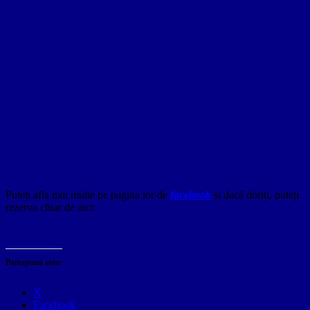
Puteți afla mai multe pe pagina lor de
facebook
și dacă doriți, puteți
rezerva chiar de aici:
Partajează asta:
X
Facebook