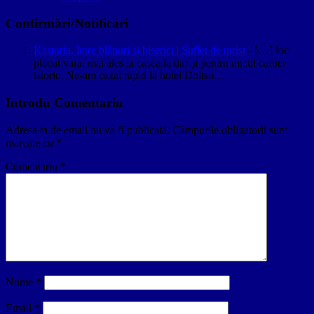
Confirmări/Notificări
Kastoria, între blănuri şi biserici | Suflet de turist
- […] loc
plăcut vara, mai ales la cascadă dar și pentru micul cartier
istoric. Ne-am cazat rapid la hotel Doltso…
Introdu Comentariu
Adresa ta de email nu va fi publicată.
Câmpurile obligatorii sunt
marcate cu
*
Comentariu
*
Nume
*
Email
*