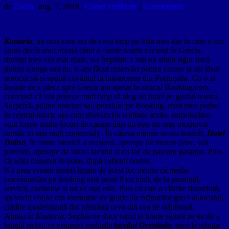
de
Elvira
|
aug. 7, 2018
|
Cazari verificate
|
6 comentarii
Kastoria
, un oraș care era de ceva timp pe lista mea dar în care n-am
ajuns decât anul acesta când o foarte scurtă vacanță în Grecia,
dorința mea cea mai mare, s-a împlinit. Cum nu știam sigur dacă
putem ajunge sau nu, n-am făcut rezervări pentru cazare și am lăsat
norocul să-și spună cuvântul la întoarcerea din Portugalia. Cu o zi
înainte de a pleca spre Grecia am apelat la amicul Booking.com,
convinsă că voi petrece mult timp să aleg un hotel pe gustul nostru.
Surpriză, puține hoteluri sau pensiuni pe Booking, mult prea puține
în centrul istoric așa cum doream (în realitate acolo, surprinzător,
sunt foarte multe locuri de cazare deși nu este un oraș promovat
turistic ci mai mult comercial) . În câteva minute m-am hotărât,
Hotel
Doltso
,
în inima istorică a orașului, aproape de muzee (vise, voi
povesti), aproape de malul lacului și cu loc de parcare garantat. Plus
că arăta minunat în poze, după sufletul nostru.
Nu prea aveam temeri legate de acest loc pentru că media
comentariilor pe booking este peste 9 cu mult, de la personal,
servicii, curățenie și tot ce mai este. Plus că este o clădire deosebită,
un vechi conac din vremurile de glorie ale blănarilor greci ai locului,
clădire modernizată dar păstrând ceva din cea de odinioară.
Ajunși în
Kastoria
, Sophia ne duce rapid și foarte sigură pe ea de-a
lungul străzii ce urmează malurile
lacului Orestiada
, apoi la stânga