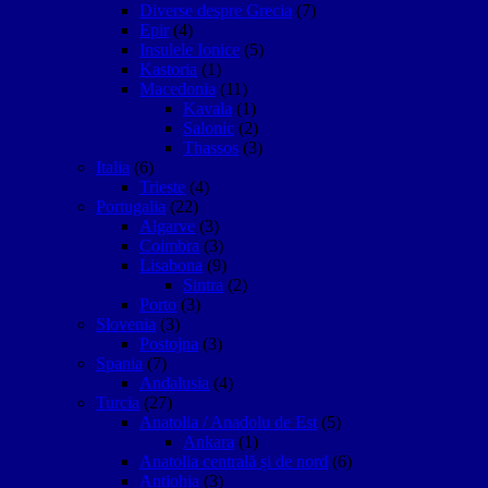
Diverse despre Grecia
(7)
Epir
(4)
Insulele Ionice
(5)
Kastoria
(1)
Macedonia
(11)
Kavala
(1)
Salonic
(2)
Thassos
(3)
Italia
(6)
Trieste
(4)
Portugalia
(22)
Algarve
(3)
Coimbra
(3)
Lisabona
(9)
Sintra
(2)
Porto
(3)
Slovenia
(3)
Postojna
(3)
Spania
(7)
Andalusia
(4)
Turcia
(27)
Anatolia / Anadolu de Est
(5)
Ankara
(1)
Anatolia centrală și de nord
(6)
Antiohia
(3)