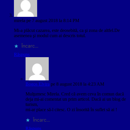
mirela
pe 7 august 2018 la 8:14 PM
Mi-a plăcut cazarea, este deosebită, ca şi zona de altfel.De
asemenea şi modul cum ai descris totul.
Încarc...
Răspuns
Bogos Elvira
pe 8 august 2018 la 4:23 AM
Mulţumesc Mirela. Cred că avem ceva în comun dacă
deja mi-ai comentat un prim articol. Dacă ai un blog de
turism,
mi-ar place să-l citesc. O zi însorită în suflet să ai !
Încarc...
Răspuns