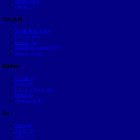
Articol (249)
Pagină (3)
Categorii
Restul lumii (100)
Diverse (65)
Grecia (38)
Informatii si sfaturi (37)
Romania (28)
Etichete
Grecia (5)
Porto (5)
gara Sao Bento (4)
istorii (4)
Portugalia (4)
An
2026 (4)
2025 (10)
2024 (12)