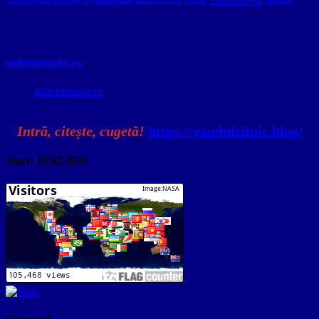
sufletdeturist.ro
sufletdeturist.ro
Intră, citește, cugetă!
https://gandulzilnic.blog/
Start: 18.02.2020