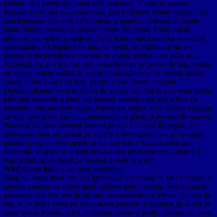
trebuie. Doi pereți din piatră albă, renovați, în care se vedeau
lemnele vechi așa cum construiau grecii cândva. Multe veioze, cele
mai frumoase erau cele ce încadrau geamul cu obloane de foarte
bună calitate, veioze ce păreau lucrate din piatră. Două paturi
alăturate, cu saltele și lenjerie foarte bune, cam înalte dar am reușit
ascensiunea. O noptieră pe una din laturi, la celălalt pat nu era
pentru că nu permitea o coloană de piatră, probabil un stâlp de
rezistență dar n-a fost bai căci veiozele erau pe perete. În fața patului
un suport pentru valiză, la perete o măsuță-birou cu veioză, pahare
curate, o mică vază cu flori, pixuri și alte câteva nimicuri.
Dulapul șifonier avea în partea de jos un mini bar în care erau sucuri
plus apă minerală și plată, nu băuturi alcoolice dar era şi lista cu
prețurile, cam măricele totuși. Partea din mijloc avea destule umerașe
iar sus, spre tavan era compartimentul cu pilota și pernele de rezervă.
Noaptea am lăsat oblonul deschis pentru o lumină de veghe. Din
întâmplare însă am apăsat pe o parte a întrerupătorului de la capul
patului și așa am descoperit că sub pat este o lumină slabă dar
suficientă noaptea să te poți deplasa fără probleme prin cameră și
baie și fără să necăjești partenerul. Foarte practici.
Wi-fi foarte bun
, n-am avut probleme.
Baia
nu foarte mare dar nici incomodă, era dotată cu tot ce trebuie și
obiecte sanitare de foarte bună calitate, bine montate. Foarte curată,
prosoape albe câte trei de fiecare, consumabile excelente. Cabina de
duș se închidea etanș iar ventilatorul puternic și silențios ne-a fost de
mare ajutor. Foehn, priză, suficiente cuiere și polițe, pahare, am avut