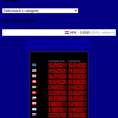
Categorii
Categorii
Curs valutar BNR
valutare.ro
world-weather.info/forecast/romania/bucharest/
https://world-weather.info/forecast/usa/denver/