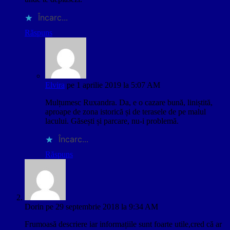
Încarc...
Răspuns
Elvira
pe 1 aprilie 2019 la 5:07 AM
Mulțumesc Ruxandra. Da, e o cazare bună, liniștită,
aproape de zona istorică și de terasele de pe malul
lacului. Găsești și parcare, nu-i problemă.
Încarc...
Răspuns
Dorin
pe 29 septembrie 2018 la 9:34 AM
Frumoasă descriere iar informațiile sunt foarte utile,cred că ar