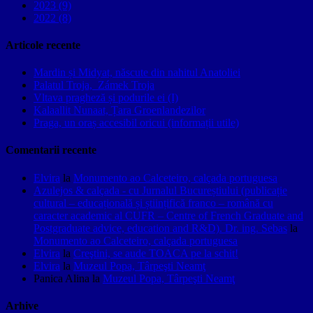
2023 (9)
2022 (8)
Articole recente
Mardin și Midyat, născute din nahitul Anatoliei
Palatul Troja, Zámek Troja
Vltava pragheză și podurile ei (I)
Kalaallit Nunaat, Țara Groenlandezilor
Praga, un oraș accesibil oricui (informații utile)
Comentarii recente
Elvira
la
Monumento ao Calceteiro, calçada portuguesa
Azulejos & calçada - cu Jurnalul Bucureștiului (publicație
cultural – educațională și științifică franco – română cu
caracter academic al CUFR – Centre of French Graduate and
Postgraduate advice, education and R&D). Dr. ing. Sebas
la
Monumento ao Calceteiro, calçada portuguesa
Elvira
la
Creştini, se aude TOACA pe la schit!
Elvira
la
Muzeul Popa, Târpeşti Neamţ
Panica Alina
la
Muzeul Popa, Târpeşti Neamţ
Arhive