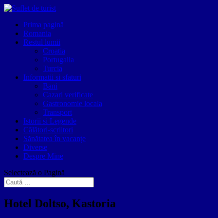
Prima pagină
Romania
Restul lumii
Croatia
Portugalia
Turcia
Informatii si sfaturi
Bani
Cazari verificate
Gastronomie locala
Transport
Istorii si Legende
Călători-scriitori
Sănătatea în vacanțe
Diverse
Despre Mine
Selectează o Pagină
Hotel Doltso, Kastoria