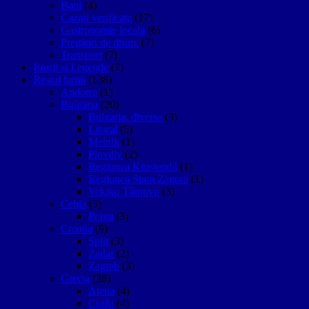
Bani
(4)
Cazari verificate
(17)
Gastronomie locala
(6)
Pregătiri de drum.
(7)
Transport
(7)
Istorii si Legende
(7)
Restul lumii
(138)
Andorra
(1)
Bulgaria
(20)
Bulgaria, diverse
(3)
Litoral
(5)
Melnik
(1)
Plovdiv
(2)
Regiunea Kiustendil
(1)
Regiunea Stara Zagora
(1)
Vekiko Târnovo
(3)
Cehia
(5)
Praga
(3)
Croatia
(9)
Split
(3)
Zadar
(2)
Zagreb
(3)
Grecia
(38)
Atena
(4)
Corfu
(4)