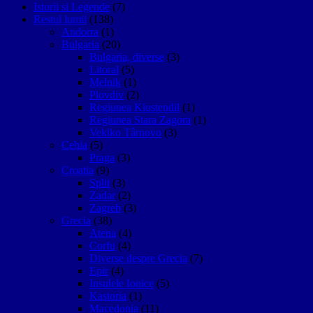
Istorii si Legende
(7)
Restul lumii
(138)
Andorra
(1)
Bulgaria
(20)
Bulgaria, diverse
(3)
Litoral
(5)
Melnik
(1)
Plovdiv
(2)
Regiunea Kiustendil
(1)
Regiunea Stara Zagora
(1)
Vekiko Târnovo
(3)
Cehia
(5)
Praga
(3)
Croatia
(9)
Split
(3)
Zadar
(2)
Zagreb
(3)
Grecia
(38)
Atena
(4)
Corfu
(4)
Diverse despre Grecia
(7)
Epir
(4)
Insulele Ionice
(5)
Kastoria
(1)
Macedonia
(11)