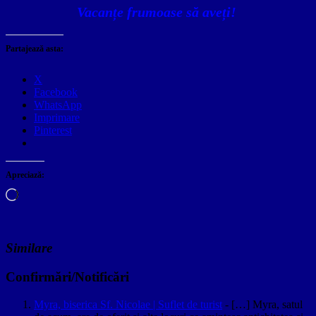
Vacanțe
frumoase
să
aveți!
Partajează asta:
X
Facebook
WhatsApp
Imprimare
Pinterest
Apreciază:
Încarc...
Similare
Confirmări/Notificări
Myra, biserica Sf. Nicolae | Suflet de turist
- […] Myra, satul