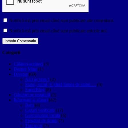
Notifică-mă prin email când sunt publicate alte comentarii.
Notifică-mă prin email când sunt publicate articole noi.
Categorii
Călători-scriitori
(3)
Despre Mine
(1)
Diverse
(69)
Aici aș vrea !
(2)
Statui, statui, E plină lumea de statui….
(9)
SuperBlog
(8)
Gânduri pe tastatură
(2)
Informatii si sfaturi
(42)
Bani
(4)
Cazari verificate
(17)
Gastronomie locala
(6)
Pregătiri de drum.
(7)
Transport
(7)