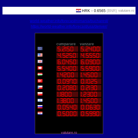
valutare.ro
world-weather.info/forecast/romania/bucharest/
https://world-weather.info/forecast/usa/denver/
valutare.ro