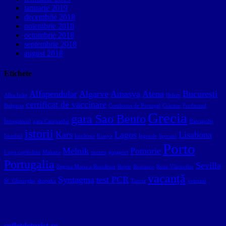
ianuarie 2019
decembrie 2018
noiembrie 2018
octombrie 2018
septembrie 2018
august 2018
Etichete
Alfapendular
Algarve
Amasya
Atena
București
Alba Iulia
Belem
certificat de vaccinare
Bulgaria
Comboios de Portugal
Crăciun
Ferdinand
Grecia
gara Sao Bento
Întregitorul
gara Campanha
Hierapolis
istorii
Kars
Lagos
Lisabona
Istanbul
kavârma
Konya
legende
lipscani
Porto
Melnik
Pomorie
Lupa capitolina
Makaza
muzeu
pașaport
Portugalia
Sevilla
Regina Maria a României
Rojen
Romaero
Roza Vânturilor
vacanță
Syntagma
test PCR
Sf. Gheorghe
shopska
Turcia
veterani
sufletdeturist.ro