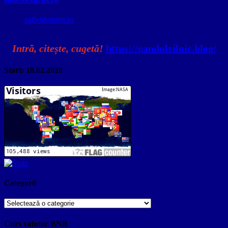
sufletdeturist.ro
Intră, citește, cugetă!
https://gandulzilnic.blog/
Start: 18.02.2020
Categorii
Categorii
Curs valutar BNR