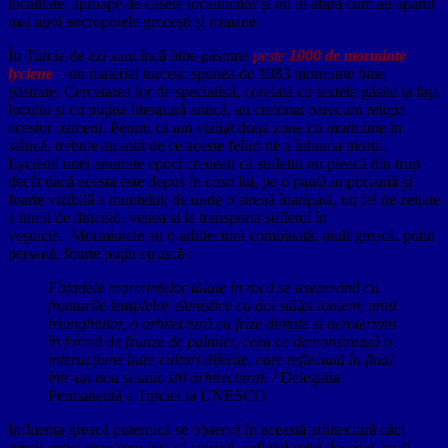
localitate, aproape de casele localnicilor și nu în afară cum au apărut
mai apoi necropolele grecești și romane.
În Turcia de azi sunt încă bine păstrate
peste
1000 de morminte
lyciene
– un material turcesc spunea de 1083 morminte bine
păstrate. Cercetarea lor de specialiști, corelată cu textele găsite la fața
locului și cu puțina literatură antică, au creionat oarecum religia
acestor oameni. Pentru că am vizitat două zone cu morminte în
stâncă, trebuie amintit de ce aceste feluri de a înhuma morții.
Lycienii unei anumite epoci credeau că sufletul nu pleacă din trup
decât dacă acesta este depus în
casa
lui, pe o pantă importantă și
foarte vizibilă a muntelui, de unde o sirenă înaripată, un fel de zeitate
a lumii de dincolo, venea și le transporta sufletul în
veșnicie.
Mormintele au o arhitectură combinată, mult greacă, puțin
persană, foarte puțin etruscă :
Fațadele mormintelor tăiate în rocă se aseamănă cu
fronturile templelor elenistice cu doi stâlpi ionieni, unul
triunghiular, o arhitectură cu frize dințate și acroterioni
în formă de frunze de palmier, ceea ce demonstrează o
interacțiune între culturi diferite, care reflectată în final
într-un nou și unic stil arhitectural. /
Delegația
Permanentă a Turciei la UNESCO
Influența greacă puternică se observă în această arhitectură căci
grecii antici erau convinși că spiritul, sufletul celui decedat va fi