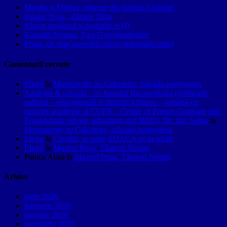
Mardin și Midyat, născute din nahitul Anatoliei
Palatul Troja, Zámek Troja
Vltava pragheză și podurile ei (I)
Kalaallit Nunaat, Țara Groenlandezilor
Praga, un oraș accesibil oricui (informații utile)
Comentarii recente
Elvira
la
Monumento ao Calceteiro, calçada portuguesa
Azulejos & calçada - cu Jurnalul Bucureștiului (publicație
cultural – educațională și științifică franco – română cu
caracter academic al CUFR – Centre of French Graduate and
Postgraduate advice, education and R&D). Dr. ing. Sebas
la
Monumento ao Calceteiro, calçada portuguesa
Elvira
la
Creştini, se aude TOACA pe la schit!
Elvira
la
Muzeul Popa, Târpeşti Neamţ
Panica Alina
la
Muzeul Popa, Târpeşti Neamţ
Arhive
iunie 2026
februarie 2026
ianuarie 2026
noiembrie 2025