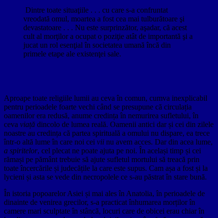
Dintre toate situaţiile . . . cu care s-a confruntat
vreodată omul, moartea a fost cea mai tulburătoare şi
devastatoare . . . Nu este surprinzător, aşadar, că acest
cult al morţilor a ocupat o poziţie atât de importantă şi a
jucat un rol esenţial în societatea umană încă din
primele etape ale existenţei sale.
Aproape toate religiile lumii au ceva în comun, cumva inexplicabil
pentru perioadele foarte vechi când se presupune că circulația
oamenilor era redusă, anume credința în nemurirea sufletului, în
ceva
viață
dincolo de lumea reală. Oamenii antici dar și cei din zilele
noastre au credința că partea spirituală a omului nu dispare, ea trece
într-o altă lume în care noi cei
vii
nu avem acces. Dar din acea lume,
a spiritelor
, cel plecat ne poate ajuta pe noi. În același timp și cei
rămași pe pământ trebuie să ajute sufletul mortului să treacă prin
toate încercările și judecățile la care este supus. Cam așa a fost și la
lycieni și asta se vede din necropolele ce s-au păstrat în stare bună.
În istoria popoarelor Asiei și mai ales în Anatolia, în perioadele de
dinainte de venirea grecilor, s-a practicat înhumarea morților în
camere mari sculptate în stâncă, locuri care de obicei erau chiar în