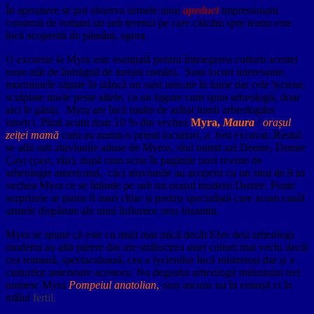
În apropiere se pot observa urmele unui
apeduct
impresionant
construit de romani iar sub terenul pe care călcăm spre teatru este
încă acoperită de pământ, agora.
O excursie la Myra este esențială pentru înțelegerea culturii acestei
zone atât de îndrăgită de turiștii români. Sunt locuri interesante,
mormintele săpate în stâncă nu sunt unicate în lume dar cele lyciene,
sculptate unele peste altele, ca un fagure cum spun arheologii, doar
aici le găsiți. Myra are încă multe de arătat lumii arheologilor
istorici. Până acum doar 10 % din vechea
Myra,
Maura
/
orașul
zeiței mamă
cum au numit-o primii locuitori, a
fost excavat. Restul
se află sub aluviunile aduse de Myros, râul numit azi Demre, Demre
Çayı (çayı, râu), după cum scria în paginile unei reviste de
arheologie americană, căci aluviunile au acoperit cu un strat de 8 m
vechea Myra ce se întinde pe sub tot orașul modern Demre. Poate
surprizele ar putea fi mari chiar și pentru specialiștii care acum caută
urmele dispărute ale unui înfloritor oraș bizantin.
Myra se spune că este cu mult mai mică decât Efes deși arheologi
moderni au altă părere dar are strălucirea unei culturi mai vechi decât
cea romană, spectaculoasă, cea a lycienilor încă misterioși dar și a
culturilor anterioare acestora. Nu degeaba arheologii mileniului trei
numesc Myra
Pompeiul anatolian
,
oraș ascuns nu în cenușă ci în
mâlul
fertil.