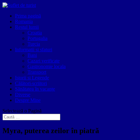
Prima pagină
Romania
Restul lumii
Croatia
Portugalia
Turcia
Informatii si sfaturi
Bani
Cazari verificate
Gastronomie locala
Transport
Istorii si Legende
Călători-scriitori
Sănătatea în vacanțe
Diverse
Despre Mine
Selectează o Pagină
Myra, puterea zeilor în piatră