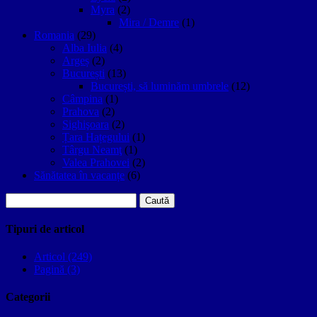
Myra
(2)
Mira / Demre
(1)
Romania
(29)
Alba Iulia
(4)
Argeș
(2)
București
(13)
București, să luminăm umbrele
(12)
Câmpina
(1)
Prahova
(2)
Sighişoara
(2)
Țara Hațegului
(1)
Târgu Neamţ
(1)
Valea Prahovei
(2)
Sănătatea în vacanțe
(6)
Caută
după:
Tipuri de articol
Articol (249)
Pagină (3)
Categorii