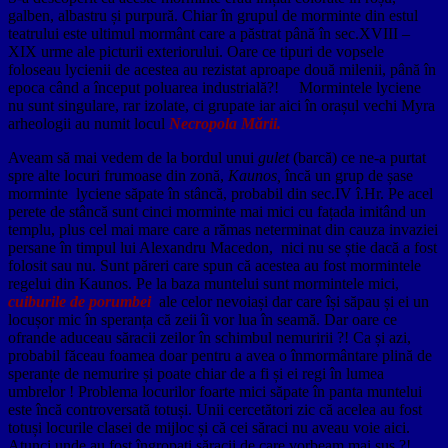
galben, albastru și purpură. Chiar în grupul de morminte din estul
teatrului este ultimul mormânt care a păstrat până în sec.XVIII –
XIX urme ale picturii exteriorului. Oare ce tipuri de vopsele
foloseau lycienii de acestea au rezistat aproape două milenii, până în
epoca când a început poluarea industrială?!
Mormintele lyciene
nu sunt singulare, rar izolate, ci grupate iar aici în orașul vechi Myra
arheologii au numit locul
Necropola Mării.
Aveam să mai vedem de la bordul unui
gulet
(barcă) ce ne-a purtat
spre alte locuri frumoase din zonă,
Kaunos,
încă un grup de șase
morminte lyciene săpate în stâncă, probabil din sec.IV î.Hr. Pe acel
perete de stâncă sunt cinci morminte mai mici cu fațada imitând un
templu, plus cel mai mare care a rămas neterminat din cauza invaziei
persane în timpul lui Alexandru Macedon, nici nu se știe dacă a fost
folosit sau nu. Sunt păreri care spun că acestea au fost mormintele
regelui din Kaunos. Pe la baza muntelui sunt mormintele mici,
cuiburile de porumbei
ale celor nevoiași dar care își săpau și ei un
locușor mic în speranța că zeii îi vor lua în seamă. Dar oare ce
ofrande aduceau săracii zeilor în schimbul nemuririi ?! Ca și azi,
probabil făceau foamea doar pentru a avea o înmormântare plină de
speranțe de nemurire și poate chiar de a fi și ei regi în lumea
umbrelor ! Problema locurilor foarte mici săpate în panta muntelui
este încă controversată totuși. Unii cercetători zic că acelea au fost
totuși locurile clasei de mijloc și că cei săraci nu aveau voie aici.
Atunci unde au fost îngropați săracii de care vorbeam mai sus ?!