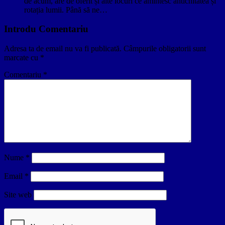
de acum, are de oferit și alte locuri ce amintesc antichitatea și
rotația lumii. Până să ne…
Introdu Comentariu
Adresa ta de email nu va fi publicată.
Câmpurile obligatorii sunt
marcate cu
*
Comentariu
*
Nume
*
Email
*
Site web