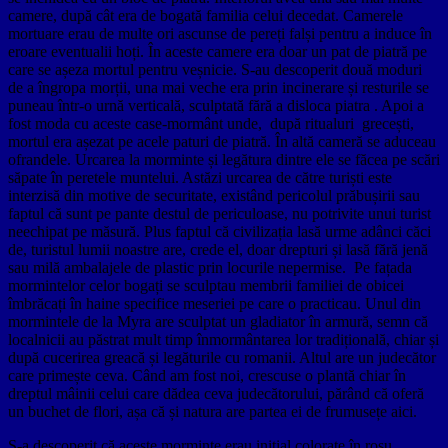
camere, după cât era de bogată familia celui decedat. Camerele
mortuare erau de multe ori ascunse de pereți falși pentru a induce în
eroare eventualii hoți. În aceste camere era doar un pat de piatră pe
care se așeza mortul pentru veșnicie. S-au descoperit două moduri
de a îngropa morții, una mai veche era prin incinerare și resturile se
puneau într-o urnă verticală, sculptată fără a disloca piatra . Apoi a
fost moda cu aceste case-mormânt unde, după ritualuri grecești,
mortul era așezat pe acele paturi de piatră. În altă cameră se aduceau
ofrandele. Urcarea la morminte și legătura dintre ele se făcea pe scări
săpate în peretele muntelui. Astăzi urcarea de către turiști este
interzisă din motive de securitate, existând pericolul prăbușirii sau
faptul că sunt pe pante destul de periculoase, nu potrivite unui turist
neechipat pe măsură. Plus faptul că civilizația lasă urme adânci căci
de, turistul lumii noastre are, crede el, doar drepturi și lasă fără jenă
sau milă ambalajele de plastic prin locurile nepermise.
Pe fațada
mormintelor celor bogați se sculptau membrii familiei de obicei
îmbrăcați în haine specifice meseriei pe care o practicau. Unul din
mormintele de la Myra are sculptat un gladiator în armură, semn că
localnicii au păstrat mult timp înmormântarea lor tradițională, chiar și
după cucerirea greacă și legăturile cu romanii. Altul are un judecător
care primește ceva. Când am fost noi, crescuse o plantă chiar în
dreptul mâinii celui care dădea ceva judecătorului, părând că oferă
un buchet de flori, așa că și natura are partea ei de frumusețe aici.
S-a descoperit că aceste morminte erau inițial colorate în roșu,