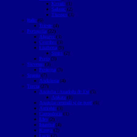
Kavala
(1)
Salonic
(2)
Thassos
(3)
Italia
(6)
Trieste
(4)
Portugalia
(22)
Algarve
(3)
Coimbra
(3)
Lisabona
(9)
Sintra
(2)
Porto
(3)
Slovenia
(3)
Postojna
(3)
Spania
(7)
Andalusia
(4)
Turcia
(27)
Anatolia / Anadolu de Est
(5)
Ankara
(1)
Anatolia centrală și de nord
(6)
Antiohia
(3)
Cappadocia
(1)
Efes
(2)
Istanbul
(4)
Konya
(2)
Lycia
(2)