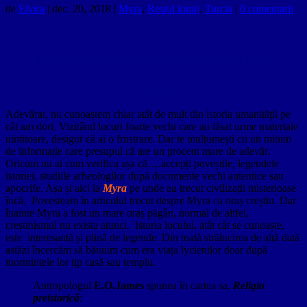
de
Elvira
|
dec. 20, 2018
|
Myra
,
Restul lumii
,
Turcia
|
0 comentarii
Isto
ria
nu cunoaște copilăria
nici unei
rase.
Ernst Curtius
Adevărat, nu cunoaștem chiar atât de mult din istoria umanității pe
cât am dori. Vizitând locuri foarte vechi care au lăsat urme materiale
uimitoare, desigur că ai o frustrare. Dar te mulțumești cu un minim
de informație care presupui că are un procent mare de adevăr.
Oricum nu ai cum verifica așa că….accepți poveștile, legendele
istoriei, studiile arheologilor după documente vechi autentice sau
apocrife. Așa și aici la
Myra
pe unde au trecut civilizații misterioase
încă.
Povesteam în articolul trecut despre Myra ca oraș creștin. Dar
înainte Myra a fost un mare oraș păgân, normal de altfel,
creștinismul nu exista atunci. Istoria locului, atât cât se cunoaște,
este interesantă și plină de legende. Din toată strălucirea de altă dată
astăzi încercăm să bănuim cum era viața lycienilor doar după
mormintele lor tip casă sau templu.
Antropologul
E.O.James
spunea în cartea sa,
Religia
preistorică
: