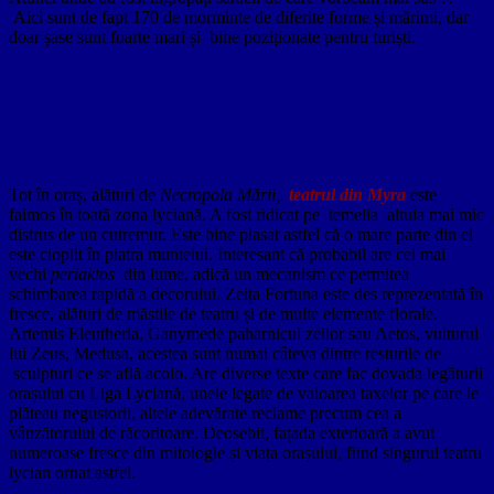
Aici sunt de fapt 170 de morminte de diferite forme și mărimi, dar
doar șase sunt foarte mari și bine poziționate pentru turiști.
Tot în oraș, alături de
Necropola Mării,
teatrul din Myra
este
faimos în toată zona lyciană. A fost ridicat pe temelia altuia mai mic
distrus de un cutremur. Este bine plasat astfel că o mare parte din el
este cioplit în piatra muntelui. Interesant că probabil are cel mai
vechi
periaktos
din lume, adică un mecanism ce permitea
schimbarea rapidă a decorului.
Zeița Fortuna este des reprezentată în
fresce, alături de măștile de teatru și de multe elemente florale.
Artemis Eleutheria, Ganymede paharnicul zeilor sau Aetos, vulturul
lui Zeus, Medusa, acestea sunt numai câteva dintre resturile de
sculpturi ce se află acolo. Are diverse texte care fac dovada legăturii
orașului cu Liga Lyciană, unele legate de valoarea taxelor pe care le
plăteau negustorii, altele adevărate reclame precum cea a
vânzătorului de răcoritoare. Deosebit, fațada exterioară a avut
numeroase fresce din mitologie și viața orașului, fiind singurul teatru
lycian ornat astfel.