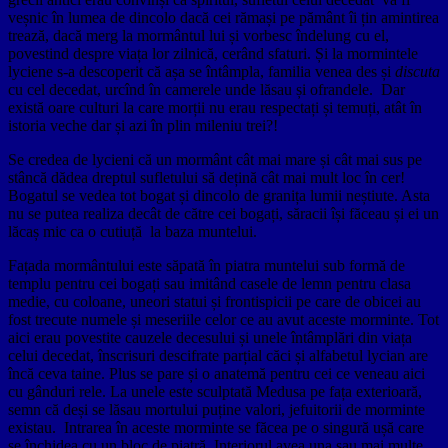
veșnic în lumea de dincolo dacă cei rămași pe pământ îi țin amintirea
trează, dacă merg la mormântul lui și vorbesc îndelung cu el,
povestind despre viața lor zilnică, cerând sfaturi. Și la mormintele
lyciene s-a descoperit că așa se întâmpla, familia venea des și
discuta
cu cel decedat, urcînd în camerele unde lăsau și ofrandele. Dar
există oare culturi la care morții nu erau respectați și temuți, atât în
istoria veche dar și azi în plin mileniu trei?!
Se credea de lycieni că un mormânt cât mai mare și cât mai sus pe
stâncă dădea dreptul sufletului să dețină cât mai mult loc în cer!
Bogatul se vedea tot bogat și dincolo de granița lumii neștiute. Asta
nu se putea realiza decât de către cei bogați, săracii își făceau și ei un
lăcaș mic ca o cutiuță la baza muntelui.
Fațada mormântului este săpată în piatra muntelui sub formă de
templu pentru cei bogați sau imitând casele de lemn pentru clasa
medie, cu coloane, uneori statui și frontispicii pe care de obicei au
fost trecute numele și meseriile celor ce au avut aceste morminte. Tot
aici erau povestite cauzele decesului și unele întâmplări din viața
celui decedat, înscrisuri descifrate parțial căci și alfabetul lycian are
încă ceva taine. Plus se pare și o anatemă pentru cei ce veneau aici
cu gânduri rele. La unele este sculptată Medusa pe fața exterioară,
semn că deși se lăsau mortului puține valori, jefuitorii de morminte
existau. Intrarea în aceste morminte se făcea pe o singură ușă care
se închidea cu un bloc de piatră. Interiorul avea una sau mai multe