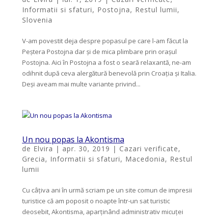
Informatii si sfaturi
,
Postojna
,
Restul lumii
,
Slovenia
V-am povestit deja despre popasul pe care l-am făcut la
Peștera Postojna dar și de mica plimbare prin orașul
Postojna. Aici în Postojna a fost o seară relaxantă, ne-am
odihnit după ceva alergătură benevolă prin Croația și Italia.
Deși aveam mai multe variante privind...
Un nou popas la Akontisma
de
Elvira
|
apr. 30, 2019
|
Cazari verificate
,
Grecia
,
Informatii si sfaturi
,
Macedonia
,
Restul
lumii
Cu câțiva ani în urmă scriam pe un site comun de impresii
turistice că am poposit o noapte într-un sat turistic
deosebit, Akontisma, aparținând administrativ micuței