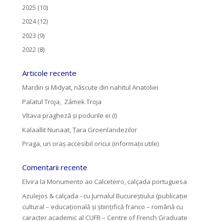
2025 (10)
2024 (12)
2023 (9)
2022 (8)
Articole recente
Mardin și Midyat, născute din nahitul Anatoliei
Palatul Troja, Zámek Troja
Vltava pragheză și podurile ei (I)
Kalaallit Nunaat, Țara Groenlandezilor
Praga, un oraș accesibil oricui (informații utile)
Comentarii recente
Elvira
la
Monumento ao Calceteiro, calçada portuguesa
Azulejos & calçada - cu Jurnalul Bucureștiului (publicație
cultural – educațională și științifică franco – română cu
caracter academic al CUFR – Centre of French Graduate