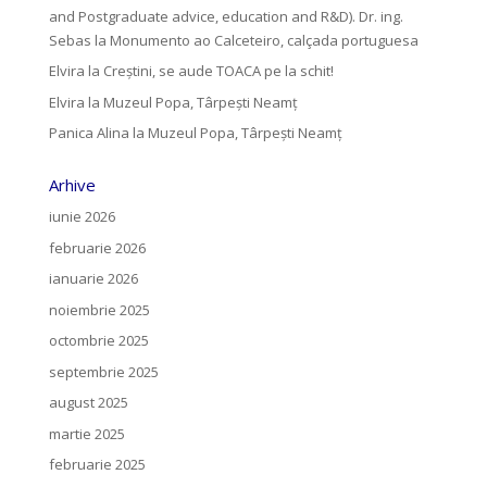
and Postgraduate advice, education and R&D). Dr. ing.
Sebas
la
Monumento ao Calceteiro, calçada portuguesa
Elvira
la
Creştini, se aude TOACA pe la schit!
Elvira
la
Muzeul Popa, Târpeşti Neamţ
Panica Alina
la
Muzeul Popa, Târpeşti Neamţ
Arhive
iunie 2026
februarie 2026
ianuarie 2026
noiembrie 2025
octombrie 2025
septembrie 2025
august 2025
martie 2025
februarie 2025