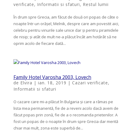
verificate
,
Informatii si sfaturi
,
Restul lumii
În drum spre Grecia, am făcut de două ori popas de câte o
noapte într-un orășel, Melnik, despre care am povestit aici,
celebru pentru vinurile sale unice dar și pentru piramidele
de nisip; și atât de mult ne-a plăcut încât am hotărât să ne
oprim acolo de fiecare dată...
Family Hotel Varosha 2003, Lovech
de
Elvira
|
ian. 18, 2019
|
Cazari verificate
,
Informatii si sfaturi
O cazare care mi-a plăcut în Bulgaria și care a rămas pe
lista mea permanentă, fie de a reveni acolo dacă avem de
făcut popas prin zonă, fie de a o recomanda prietenilor. A
fost un popas de o noapte în drum spre Grecia dar merită
chiar mai mult, zona este superbă de...