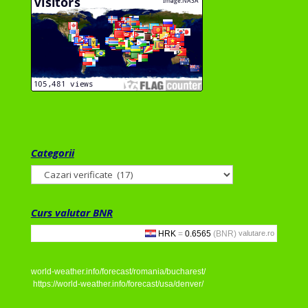
Categorii
Categorii
Curs valutar BNR
valutare.ro
world-weather.info/forecast/romania/bucharest/
https://world-weather.info/forecast/usa/denver/