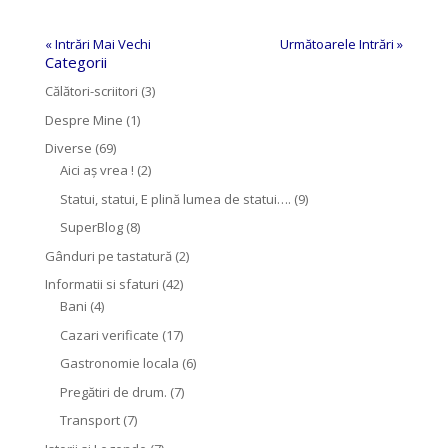
« Intrări Mai Vechi
Următoarele Intrări »
Categorii
Călători-scriitori
(3)
Despre Mine
(1)
Diverse
(69)
Aici aș vrea !
(2)
Statui, statui, E plină lumea de statui….
(9)
SuperBlog
(8)
Gânduri pe tastatură
(2)
Informatii si sfaturi
(42)
Bani
(4)
Cazari verificate
(17)
Gastronomie locala
(6)
Pregătiri de drum.
(7)
Transport
(7)