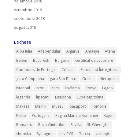
noiembrie 2018
octombrie 2018
septembrie 2018
august 2018
Etichete
Alba Iulia
Alfapendular
Algarve
Amasya
Atena
Belem
București
Bulgaria
certificat de vaccinare
Comboios de Portugal
Crăciun
Ferdinand Întregitorul
gara Campanha
gara Sao Bento
Grecia
Hierapolis
Istanbul
istorii
Kars
kavârma
Konya
Lagos
legende
lipscani
Lisabona
Lupa capitolina
Makaza
Melnik
muzeu
pașaport
Pomorie
Porto
Portugalia
Regina Maria a României
Rojen
Romaero
Roza Vânturilor
Sevilla
Sf. Gheorghe
shopska
Syntagma
test PCR
Turcia
vacanță