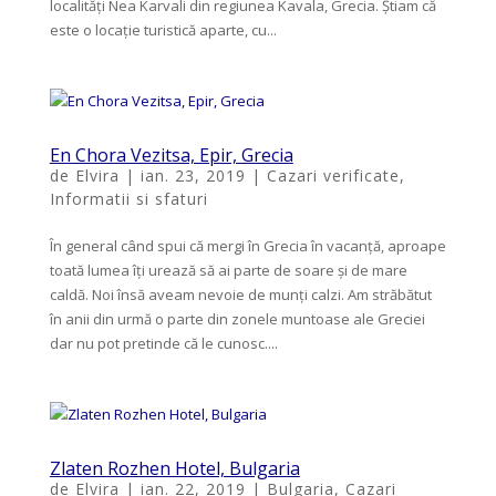
localități Nea Karvali din regiunea Kavala, Grecia. Știam că
este o locație turistică aparte, cu...
En Chora Vezitsa, Epir, Grecia
de
Elvira
|
ian. 23, 2019
|
Cazari verificate
,
Informatii si sfaturi
În general când spui că mergi în Grecia în vacanță, aproape
toată lumea îți urează să ai parte de soare și de mare
caldă. Noi însă aveam nevoie de munți calzi. Am străbătut
în anii din urmă o parte din zonele muntoase ale Greciei
dar nu pot pretinde că le cunosc....
Zlaten Rozhen Hotel, Bulgaria
de
Elvira
|
ian. 22, 2019
|
Bulgaria
,
Cazari