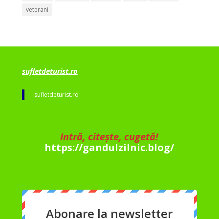
veterani
sufletdeturist.ro
sufletdeturist.ro
Intră, citește, cugetă!
https://gandulzilnic.blog/
Abonare la newsletter