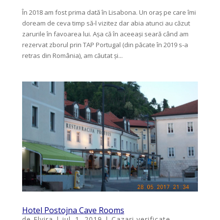
În 2018 am fost prima dată în Lisabona. Un oraș pe care îmi
doream de ceva timp să-l vizitez dar abia atunci au căzut
zarurile în favoarea lui. Așa că în aceeași seară când am
rezervat zborul prin TAP Portugal (din păcate în 2019 s-a
retras din România), am căutat și...
Hotel Postojna Cave Rooms
de
Elvira
|
iul. 1, 2019
|
Cazari verificate
,